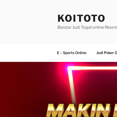
Skip
to
KOITOTO
content
Bandar Judi Togel online Res
E – Sports Online
Judi Poker 