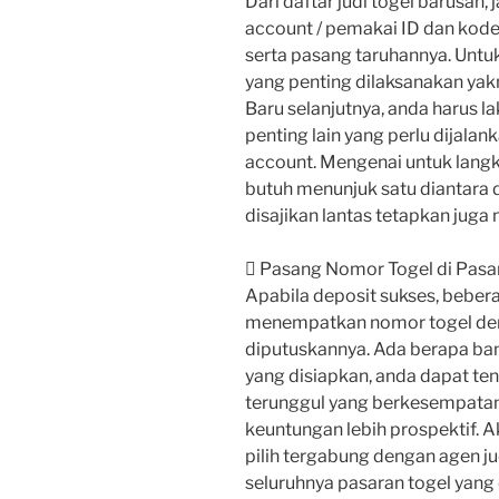
Dari daftar judi togel barusan,
account / pemakai ID dan kode 
serta pasang taruhannya. Untuk
yang penting dilaksanakan yak
Baru selanjutnya, anda harus la
penting lain yang perlu dijalan
account. Mengenai untuk langk
butuh menunjuk satu diantar
disajikan lantas tetapkan juga
 Pasang Nomor Togel di Pasa
Apabila deposit sukses, beber
menempatkan nomor togel deng
diputuskannya. Ada berapa b
yang disiapkan, anda dapat te
terunggul yang berkesempat
keuntungan lebih prospektif. A
pilih tergabung dengan agen ju
seluruhnya pasaran togel yang 