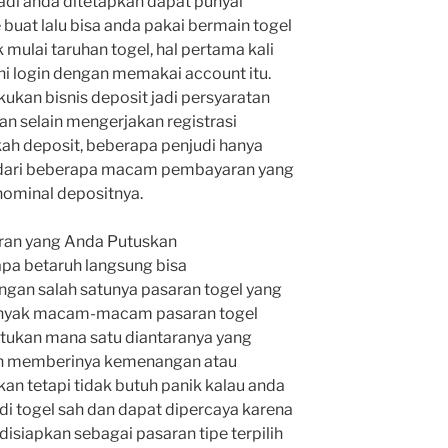
 jadi anda ditetapkan dapat punyai
buat lalu bisa anda pakai bermain togel
 mulai taruhan togel, hal pertama kali
ni login dengan memakai account itu.
kukan bisnis deposit jadi persyaratan
kan selain mengerjakan registrasi
ah deposit, beberapa penjudi hanya
a dari beberapa macam pembayaran yang
 nominal depositnya.
ran yang Anda Putuskan
apa betaruh langsung bisa
an salah satunya pasaran togel yang
anyak macam-macam pasaran togel
ntukan mana satu diantaranya yang
an memberinya kemenangan atau
kan tetapi tidak butuh panik kalau anda
di togel sah dan dapat dipercaya karena
disiapkan sebagai pasaran tipe terpilih