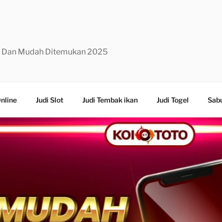
mi Dan Mudah Ditemukan 2025
Online
Judi Slot
Judi Tembak ikan
Judi Togel
Sab