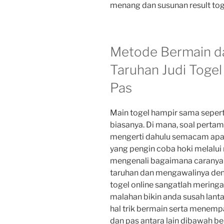
menang dan susunan result tog
Metode Bermain 
Taruhan Judi Togel
Pas
Main togel hampir sama seperti
biasanya. Di mana, soal pertam
mengerti dahulu semacam apa
yang pengin coba hoki melalui 
mengenali bagaimana caranya
taruhan dan mengawalinya de
togel online sangatlah meringa
malahan bikin anda susah lant
hal trik bermain serta menemp
dan pas antara lain dibawah ber