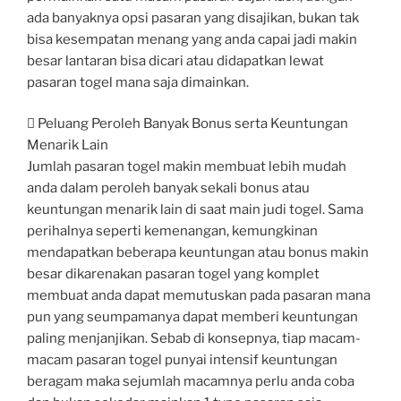
ada banyaknya opsi pasaran yang disajikan, bukan tak
bisa kesempatan menang yang anda capai jadi makin
besar lantaran bisa dicari atau didapatkan lewat
pasaran togel mana saja dimainkan.
 Peluang Peroleh Banyak Bonus serta Keuntungan
Menarik Lain
Jumlah pasaran togel makin membuat lebih mudah
anda dalam peroleh banyak sekali bonus atau
keuntungan menarik lain di saat main judi togel. Sama
perihalnya seperti kemenangan, kemungkinan
mendapatkan beberapa keuntungan atau bonus makin
besar dikarenakan pasaran togel yang komplet
membuat anda dapat memutuskan pada pasaran mana
pun yang seumpamanya dapat memberi keuntungan
paling menjanjikan. Sebab di konsepnya, tiap macam-
macam pasaran togel punyai intensif keuntungan
beragam maka sejumlah macamnya perlu anda coba