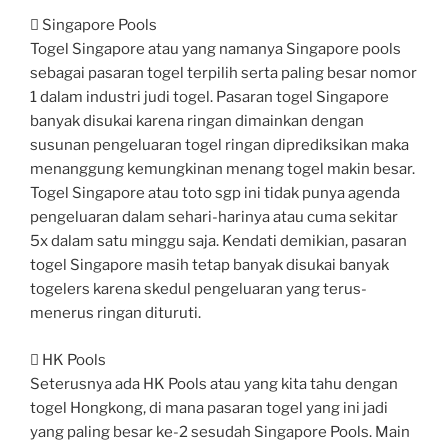
 Singapore Pools
Togel Singapore atau yang namanya Singapore pools
sebagai pasaran togel terpilih serta paling besar nomor
1 dalam industri judi togel. Pasaran togel Singapore
banyak disukai karena ringan dimainkan dengan
susunan pengeluaran togel ringan diprediksikan maka
menanggung kemungkinan menang togel makin besar.
Togel Singapore atau toto sgp ini tidak punya agenda
pengeluaran dalam sehari-harinya atau cuma sekitar
5x dalam satu minggu saja. Kendati demikian, pasaran
togel Singapore masih tetap banyak disukai banyak
togelers karena skedul pengeluaran yang terus-
menerus ringan dituruti.
 HK Pools
Seterusnya ada HK Pools atau yang kita tahu dengan
togel Hongkong, di mana pasaran togel yang ini jadi
yang paling besar ke-2 sesudah Singapore Pools. Main