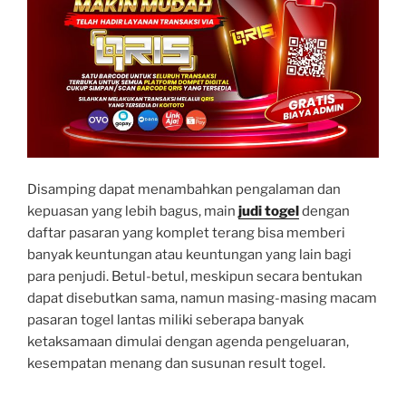
Disamping dapat menambahkan pengalaman dan
kepuasan yang lebih bagus, main
judi togel
dengan
daftar pasaran yang komplet terang bisa memberi
banyak keuntungan atau keuntungan yang lain bagi
para penjudi. Betul-betul, meskipun secara bentukan
dapat disebutkan sama, namun masing-masing macam
pasaran togel lantas miliki seberapa banyak
ketaksamaan dimulai dengan agenda pengeluaran,
kesempatan menang dan susunan result togel.