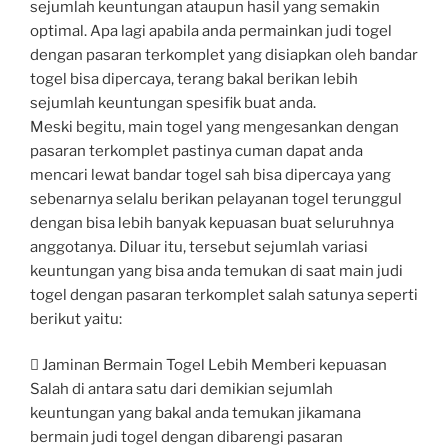
sejumlah keuntungan ataupun hasil yang semakin
optimal. Apa lagi apabila anda permainkan judi togel
dengan pasaran terkomplet yang disiapkan oleh bandar
togel bisa dipercaya, terang bakal berikan lebih
sejumlah keuntungan spesifik buat anda.
Meski begitu, main togel yang mengesankan dengan
pasaran terkomplet pastinya cuman dapat anda
mencari lewat bandar togel sah bisa dipercaya yang
sebenarnya selalu berikan pelayanan togel terunggul
dengan bisa lebih banyak kepuasan buat seluruhnya
anggotanya. Diluar itu, tersebut sejumlah variasi
keuntungan yang bisa anda temukan di saat main judi
togel dengan pasaran terkomplet salah satunya seperti
berikut yaitu:
 Jaminan Bermain Togel Lebih Memberi kepuasan
Salah di antara satu dari demikian sejumlah
keuntungan yang bakal anda temukan jikamana
bermain judi togel dengan dibarengi pasaran