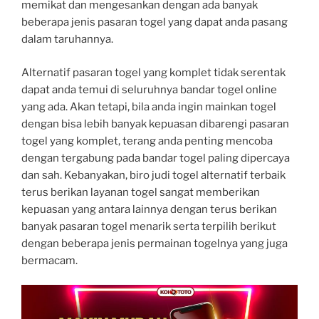
memikat dan mengesankan dengan ada banyak
beberapa jenis pasaran togel yang dapat anda pasang
dalam taruhannya.
Alternatif pasaran togel yang komplet tidak serentak
dapat anda temui di seluruhnya bandar togel online
yang ada. Akan tetapi, bila anda ingin mainkan togel
dengan bisa lebih banyak kepuasan dibarengi pasaran
togel yang komplet, terang anda penting mencoba
dengan tergabung pada bandar togel paling dipercaya
dan sah. Kebanyakan, biro judi togel alternatif terbaik
terus berikan layanan togel sangat memberikan
kepuasan yang antara lainnya dengan terus berikan
banyak pasaran togel menarik serta terpilih berikut
dengan beberapa jenis permainan togelnya yang juga
bermacam.