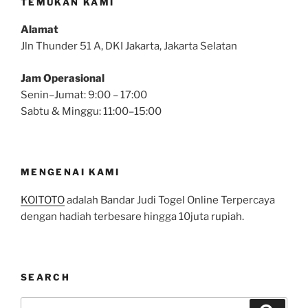
TEMUKAN KAMI
Alamat
Jln Thunder 51 A, DKI Jakarta, Jakarta Selatan
Jam Operasional
Senin–Jumat: 9:00 – 17:00
Sabtu & Minggu: 11:00–15:00
MENGENAI KAMI
KOITOTO
adalah Bandar Judi Togel Online Terpercaya
dengan hadiah terbesare hingga 10juta rupiah.
SEARCH
Search