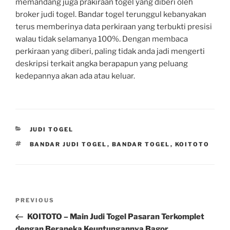
memandang juga prakiraan togel yang diberi oleh
broker judi togel. Bandar togel terunggul kebanyakan
terus memberinya data perkiraan yang terbukti presisi
walau tidak selamanya 100%. Dengan membaca
perkiraan yang diberi, paling tidak anda jadi mengerti
deskripsi terkait angka berapapun yang peluang
kedepannya akan ada atau keluar.
CATEGORIES
JUDI TOGEL
TAGS
BANDAR JUDI TOGEL
,
BANDAR TOGEL
,
KOITOTO
Post
Previous
PREVIOUS
navigation
Post
KOITOTO – Main Judi Togel Pasaran Terkomplet
dengan Beraneka Keuntungannya Bagor