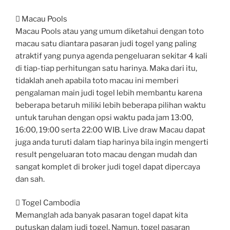
 Macau Pools
Macau Pools atau yang umum diketahui dengan toto
macau satu diantara pasaran judi togel yang paling
atraktif yang punya agenda pengeluaran sekitar 4 kali
di tiap-tiap perhitungan satu harinya. Maka dari itu,
tidaklah aneh apabila toto macau ini memberi
pengalaman main judi togel lebih membantu karena
beberapa betaruh miliki lebih beberapa pilihan waktu
untuk taruhan dengan opsi waktu pada jam 13:00,
16:00, 19:00 serta 22:00 WIB. Live draw Macau dapat
juga anda turuti dalam tiap harinya bila ingin mengerti
result pengeluaran toto macau dengan mudah dan
sangat komplet di broker judi togel dapat dipercaya
dan sah.
 Togel Cambodia
Memanglah ada banyak pasaran togel dapat kita
putuskan dalam judi togel. Namun, togel pasaran