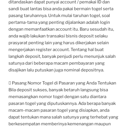
ditandaskan dapat punyai account / pemakai ID dan
sandi buat lantas bisa anda pakai bermain togel serta
pasang taruhannya. Untuk mulai taruhan togel, soal
pertama-tama yang penting dijalankan adalah login
dengan memanfaatkan account itu. Baru sesudah itu,
anda wajib lakukan transaksi bisnis deposit selaku
prasyarat penting lain yang harus dikerjakan selain
mengerjakan register account. Tentang hal buat
langkah deposit, banyak penjudi perlu menunjuk salah
satunya dari beberapa macam pembayaran yang
disajikan lalu putuskan juga nominal depositnya.
 Pasang Nomor Togel di Pasaran yang Anda Tentukan
Bila deposit sukses, banyak betaruh langsung bisa
memasangkan nomor togel dengan satu diantara
pasaran togel yang diputuskannya. Ada berapa banyak
macam-macam pasaran togel yang disiapkan, anda
dapat tentukan mana salah satunya yang terhebat yang
berkesempatan memberinya kemenangan maupun