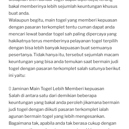
bakal memberinya lebih sejumlah keuntungan khusus
buat anda.
Walaupun begitu, main togel yang memberi kepuasan
dengan pasaran terkomplet tentu cuman dapat anda
mencari lewat bandar togel sah paling dipercaya yang
hakikatnya terus memberinya pelayanan togel terpilih
dengan bisa lebih banyak kepuasan buat semuanya
pesertanya. Tidak hanya itu, tersebut sejumlah macam
keuntungan yang bisa anda temukan saat bermain judi
togel dengan pasaran terkomplet salah satunya berikut
ini yaitu:
 Jaminan Main Togel Lebih Memberi kepuasan
Salah di antara satu dari demikian beberapa
keuntungan yang bakal anda peroleh jikamana bermain
judi togel dengan diikuti pasaran terkomplet ialah
agunan bermain togel yang lebih mengesankan.
Bagaimana tak, apabila anda tak berasa cukup dengan