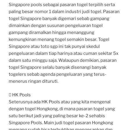
Singapore pools sebagai pasaran togel terpilih serta
paling besar nomor 1 dalam industri judi togel. Pasaran
togel Singapore banyak digemari sebab gampang
dimainkan dengan susunan pengeluaran togel
gampang diramalkan hingga menanggung
kemungkinan menang togel semakin besar. Togel
Singapore atau toto sgp ini tak punyai skedul
pengeluaran dalam tiap harinya atau cuman sekitar 5x
dalam satu minggu saja. Walaupun demikian, pasaran
togel Singapore selalu banyak disenangi banyak
togelers sebab agenda pengeluaran yang terus-
menerus ringan dituruti.
 HK Pools
Seterusnya ada HK Pools atau yang kita mengenal
dengan togel Hongkong, di mana pasaran togel yang
satu berikut jadi yang paling besar ke-2 sehabis
Singapore Pools. Main judi togel pasaran Hongkong
memang sudah bisa terbuktikan mengesankan dan