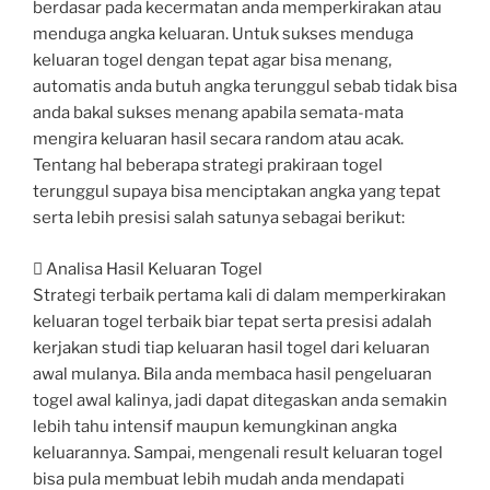
berdasar pada kecermatan anda memperkirakan atau
menduga angka keluaran. Untuk sukses menduga
keluaran togel dengan tepat agar bisa menang,
automatis anda butuh angka terunggul sebab tidak bisa
anda bakal sukses menang apabila semata-mata
mengira keluaran hasil secara random atau acak.
Tentang hal beberapa strategi prakiraan togel
terunggul supaya bisa menciptakan angka yang tepat
serta lebih presisi salah satunya sebagai berikut:
 Analisa Hasil Keluaran Togel
Strategi terbaik pertama kali di dalam memperkirakan
keluaran togel terbaik biar tepat serta presisi adalah
kerjakan studi tiap keluaran hasil togel dari keluaran
awal mulanya. Bila anda membaca hasil pengeluaran
togel awal kalinya, jadi dapat ditegaskan anda semakin
lebih tahu intensif maupun kemungkinan angka
keluarannya. Sampai, mengenali result keluaran togel
bisa pula membuat lebih mudah anda mendapati