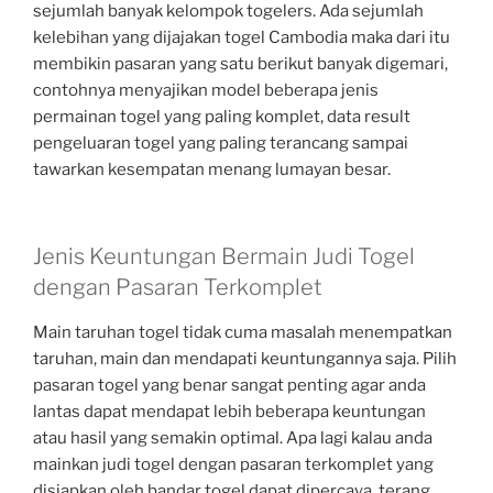
sejumlah banyak kelompok togelers. Ada sejumlah
kelebihan yang dijajakan togel Cambodia maka dari itu
membikin pasaran yang satu berikut banyak digemari,
contohnya menyajikan model beberapa jenis
permainan togel yang paling komplet, data result
pengeluaran togel yang paling terancang sampai
tawarkan kesempatan menang lumayan besar.
Jenis Keuntungan Bermain Judi Togel
dengan Pasaran Terkomplet
Main taruhan togel tidak cuma masalah menempatkan
taruhan, main dan mendapati keuntungannya saja. Pilih
pasaran togel yang benar sangat penting agar anda
lantas dapat mendapat lebih beberapa keuntungan
atau hasil yang semakin optimal. Apa lagi kalau anda
mainkan judi togel dengan pasaran terkomplet yang
disiapkan oleh bandar togel dapat dipercaya, terang