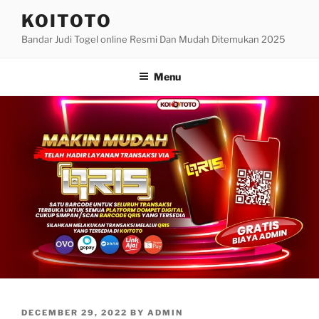
Skip
KOITOTO
to
Bandar Judi Togel online Resmi Dan Mudah Ditemukan 2025
content
Menu
POSTED
DECEMBER 29, 2022
BY
ADMIN