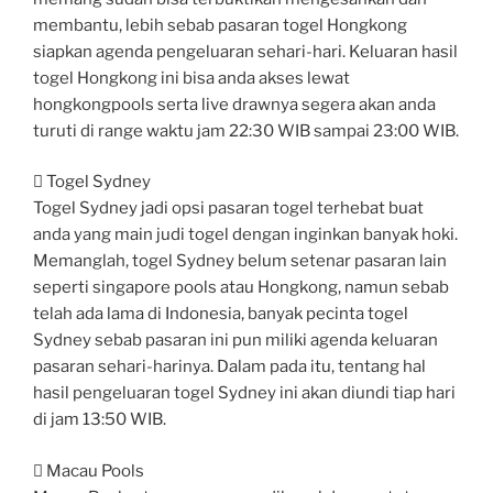
membantu, lebih sebab pasaran togel Hongkong
siapkan agenda pengeluaran sehari-hari. Keluaran hasil
togel Hongkong ini bisa anda akses lewat
hongkongpools serta live drawnya segera akan anda
turuti di range waktu jam 22:30 WIB sampai 23:00 WIB.
 Togel Sydney
Togel Sydney jadi opsi pasaran togel terhebat buat
anda yang main judi togel dengan inginkan banyak hoki.
Memanglah, togel Sydney belum setenar pasaran lain
seperti singapore pools atau Hongkong, namun sebab
telah ada lama di Indonesia, banyak pecinta togel
Sydney sebab pasaran ini pun miliki agenda keluaran
pasaran sehari-harinya. Dalam pada itu, tentang hal
hasil pengeluaran togel Sydney ini akan diundi tiap hari
di jam 13:50 WIB.
 Macau Pools