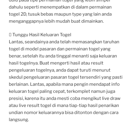
dahulu seperti menempatkan di dalam permainan
togel 2D, tusuk bebas maupun type yang lain anda
menganggapnya lebih mudah buat dimainkan.
 Tunggu Hasil Keluaran Togel
Lantas, seandainya anda telah memasangkan taruhan
togel di model pasaran dan permainan togel yang
benar, setelah itu anda tinggal menanti saja keluaran
hasil togelnya. Buat mengerti hasil atau result
pengeluaran togelnya, anda dapat turuti menurut
skedul pengeluaran pasaran togel tersendiri yang pasti
berlainan. Lantas, apabila mana pengin mendapat info
keluaran togel paling cepat, terkomplet namun juga
presisi, karena itu anda mesti coba mengikut live draw
atau live result togel di mana tiap-tiap hasil penarikan
undian nomor keluarannya bisa ditonton dengan cara
langsung.