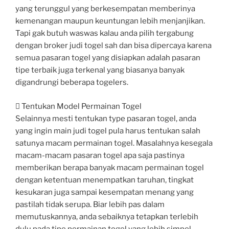
yang terunggul yang berkesempatan memberinya
kemenangan maupun keuntungan lebih menjanjikan.
Tapi gak butuh waswas kalau anda pilih tergabung
dengan broker judi togel sah dan bisa dipercaya karena
semua pasaran togel yang disiapkan adalah pasaran
tipe terbaik juga terkenal yang biasanya banyak
digandrungi beberapa togelers.
 Tentukan Model Permainan Togel
Selainnya mesti tentukan type pasaran togel, anda
yang ingin main judi togel pula harus tentukan salah
satunya macam permainan togel. Masalahnya kesegala
macam-macam pasaran togel apa saja pastinya
memberikan berapa banyak macam permainan togel
dengan ketentuan menempatkan taruhan, tingkat
kesukaran juga sampai kesempatan menang yang
pastilah tidak serupa. Biar lebih pas dalam
memutuskannya, anda sebaiknya tetapkan terlebih
dulu pada tipe permainan togel yang lebih simpel