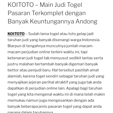
ON
KOITOTO – Main Judi Togel
Pasaran Terkomplet dengan
Banyak Keuntungannya Andong
KOITOTO
– Sudah lama togel atau toto gelap jadi
taruhan judi yang banyak disenangi warga Indonesia.
Biarpun di tengahnya munculnya jumlah macam-
macam perjudian online terkini waktu ini, tapi
ketenaran judi togel tak menyusut sedikit lantas serta
justru malahan bertambah banyak digemari banyak
bettor atau penjudi baru. Hal tersebut pastilah amat
alamiah, karena togel sendiri sebagai taruhan judi yang
menyajikan jejeran perihal atraktif yang juga tak anda
dapatkan di perjudian online lain. Apalagi bagi taruhan
togel yang kita mengenal waktu ini di mana telah makin
memukau namun juga mengesankan dengan ada
banyak beberapa jenis pasaran togel yang dapat anda
pasang dalam taruhannya.