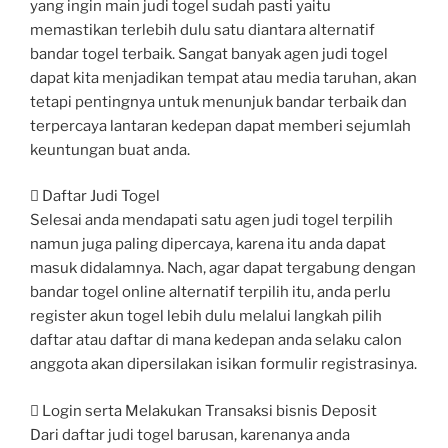
yang ingin main judi togel sudah pasti yaitu
memastikan terlebih dulu satu diantara alternatif
bandar togel terbaik. Sangat banyak agen judi togel
dapat kita menjadikan tempat atau media taruhan, akan
tetapi pentingnya untuk menunjuk bandar terbaik dan
terpercaya lantaran kedepan dapat memberi sejumlah
keuntungan buat anda.
 Daftar Judi Togel
Selesai anda mendapati satu agen judi togel terpilih
namun juga paling dipercaya, karena itu anda dapat
masuk didalamnya. Nach, agar dapat tergabung dengan
bandar togel online alternatif terpilih itu, anda perlu
register akun togel lebih dulu melalui langkah pilih
daftar atau daftar di mana kedepan anda selaku calon
anggota akan dipersilakan isikan formulir registrasinya.
 Login serta Melakukan Transaksi bisnis Deposit
Dari daftar judi togel barusan, karenanya anda