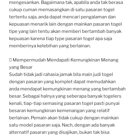
mengesankan. Bagaimana tak, apabila anda tak berasa
cukup cuman memasangkan di satu pasaran togel
tertentu saja, anda dapat mencari pengalaman dan
kepuasan menarik lain dengan mainkan pasaran togel
tipe yang lain tentu akan memberi bertambah banyak
kepuasan karena tiap type pasaran togel apa saja
memberinya kelebihan yang berlainan.
 Mempermudah Mendapati Kemungkinan Menang
yang Besar
Sudah tidak jadi rahasia jamak bila main judi togel
dengan pasaran yang komplet dapat memudahkan
anda mendapat kemungkinan menang yang bertambah
besar. Sebagai halnya yang seberapa banyak togelers
kenali, tiap-tiap semasing pasaran togel pasti punyai
besaran kemungkinan kemenangan yang relatif
berlainan. Pemain akan tidak cukup dengan mainkan
satu model pasaran saja. Nach, dengan ada banyak
alternatif pasaran yang disajikan, bukan tak bisa