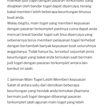
mainkan judi togel dengan pasaran terkomplet yang
disajikan oleh bandar togel dapat dipercaya, terang
bakal memberi lebih beberapa keuntungan khusus
buat anda.
Walau begitu, main togel yang memberi kepuasan
dengan pasaran terkomplet pastinya cuma dapat anda
mencari lewat bandar togel sah bisa dipercaya yang
sebenarnya terus memberi pelayanan togel terhebat
dengan bertambah banyak kepuasan buat seluruhnya
anggotanya. Tidak hanya itu, tersebut sejumlah jenis
keuntungan yang bakal anda temukan saat bermain
judi togel dengan pasaran terkomplet antara lain
berikut ini ialah:
 Jaminan Main Togel Lebih Memberi kepuasan
Salah di antara satu dari demikian beberapa
keuntungan yang hendak anda temukan jikamana
bermain judi togel dengan dibarengi pasaran
terkomplet ialah agunan main togel yang lebih