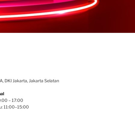
A, DKI Jakarta, Jakarta Selatan
al
9:00 – 17:00
u: 11:00–15:00