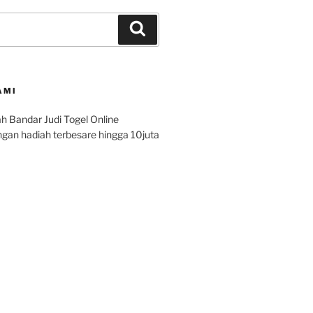
Search
AMI
h Bandar Judi Togel Online
gan hadiah terbesare hingga 10juta