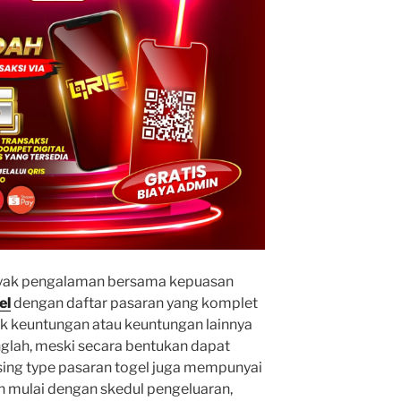
ak pengalaman bersama kepuasan
el
dengan daftar pasaran yang komplet
k keuntungan atau keuntungan lainnya
glah, meski secara bentukan dapat
sing type pasaran togel juga mempunyai
 mulai dengan skedul pengeluaran,