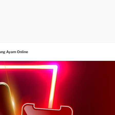
ung Ayam Online