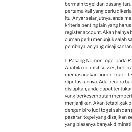
bermain togel dan pasang taruh
pertama kali yang perlu dikerj
itu. Anyar selanjutnya, anda me
kriteria penting lain yang har
register account. Akan halnya 
cuman perlu menunjuk salah s
pembayaran yang disajikan lan
 Pasang Nomor Togel pada P
Apabila deposit sukses, beber
memasangkan nomor togel deng
diputuskannya. Ada berapa ban
disiapkan, anda dapat tentuka
yang berkesempatan memberi 
menjanjikan. Akan tetapi gak 
dengan biro judi togel sah dan
pasaran togel yang disajikan se
yang biasanya banyak diminati