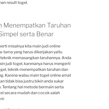
n result togel.
an Menempatkan Taruhan
Simpel serta Benar
rti misalnya kita main judi online
-tama yang harus dikerjakan yaitu
 teknik memasangkan taruhannya. Anda
ain judi togel, karenanya harus mengerti
gel, teknik menempatkan taruhan dan
 Karena walau main togel online amat
n tidak bisa justru bikin anda sukar
. Tentang hal metode bermain serta
el secara mudah dan cocok salah
ni: