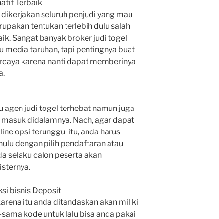
atif Terbaik
dikerjakan seluruh penjudi yang mau
rupakan tentukan terlebih dulu salah
aik. Sangat banyak broker judi togel
au media taruhan, tapi pentingnya buat
percaya karena nanti dapat memberinya
a.
 agen judi togel terhebat namun juga
at masuk didalamnya. Nach, agar dapat
ne opsi terunggul itu, anda harus
ahulu dengan pilih pendaftaran atau
a selaku calon peserta akan
isternya.
si bisnis Deposit
 karena itu anda ditandaskan akan miliki
sama kode untuk lalu bisa anda pakai