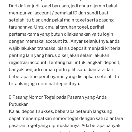
Dari daftar judi togel barusan, jadi anda dijamin bakal
mempunyai account / pemakai ID dan sandi buat
setelah itu bisa anda pakai main togel serta pasang
taruhannya. Untuk mulai taruhan togel, perihal
pertama-tama yang butuh dilaksanakan yaitu login
dengan memakai account itu. Anyar selanjutnya, anda
wajib lakukan transaksi bisnis deposit menjadi kriteria
penting lain yang harus dikerjakan selain lakukan
registrasi account. Tentang hal untuk langkah deposit,
banyak penjudi cuman perlu pilih satu diantara dari
beberapa tipe pembayaran yang disiapkan setelah itu
tetapkan juga nominal depositnya.
 Pasang Nomor Togel pada Pasaran yang Anda
Putuskan
Kalau deposit sukses, beberapa betaruh langsung
dapat menempatkan nomor togel dengan satu diantara
pasaran togel yang diputuskannya. Ada berapa banyak