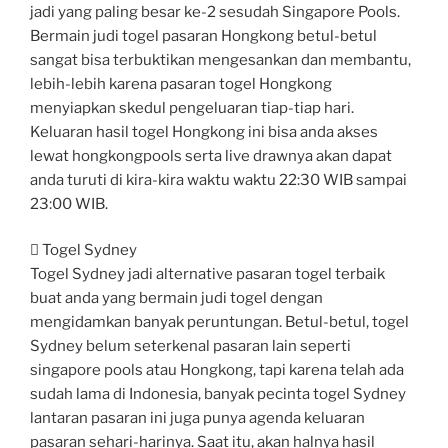
jadi yang paling besar ke-2 sesudah Singapore Pools.
Bermain judi togel pasaran Hongkong betul-betul
sangat bisa terbuktikan mengesankan dan membantu,
lebih-lebih karena pasaran togel Hongkong
menyiapkan skedul pengeluaran tiap-tiap hari.
Keluaran hasil togel Hongkong ini bisa anda akses
lewat hongkongpools serta live drawnya akan dapat
anda turuti di kira-kira waktu waktu 22:30 WIB sampai
23:00 WIB.
 Togel Sydney
Togel Sydney jadi alternative pasaran togel terbaik
buat anda yang bermain judi togel dengan
mengidamkan banyak peruntungan. Betul-betul, togel
Sydney belum seterkenal pasaran lain seperti
singapore pools atau Hongkong, tapi karena telah ada
sudah lama di Indonesia, banyak pecinta togel Sydney
lantaran pasaran ini juga punya agenda keluaran
pasaran sehari-harinya. Saat itu, akan halnya hasil