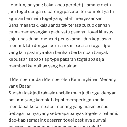
keuntungan yang bakal anda peroleh jikamana main
judi togel dengan dibarengi pasaran terkomplet yaitu
agunan bermain togel yang lebih mengesankan.
Bagaimana tak, kalau anda tak terasa cukup dengan
cuma memasangkan pada satu pasaran togel khusus
saja, anda dapat mencari pengalaman dan kepuasan
menarik lain dengan permainkan pasaran togel tipe
yang lain pastinya akan berikan bertambah banyak
kepuasan sebab tiap type pasaran togel apa saja
memberi kelebihan yang berlainan.
 Mempermudah Memperoleh Kemungkinan Menang
yang Besar
Sudah tidak jadi rahasia apabila main judi togel dengan
pasaran yang komplet dapat memperingan anda
mendapat kesempatan menang yang makin besar.
Sebagai halnya yang seberapa banyak togelers pahami,
tiap-tiap semasing pasaran togel pastinya punyai
besaran kesempatan kemenangan yang relatif