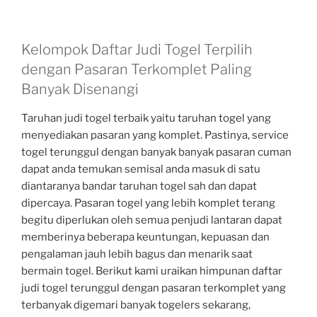
Kelompok Daftar Judi Togel Terpilih
dengan Pasaran Terkomplet Paling
Banyak Disenangi
Taruhan judi togel terbaik yaitu taruhan togel yang
menyediakan pasaran yang komplet. Pastinya, service
togel terunggul dengan banyak banyak pasaran cuman
dapat anda temukan semisal anda masuk di satu
diantaranya bandar taruhan togel sah dan dapat
dipercaya. Pasaran togel yang lebih komplet terang
begitu diperlukan oleh semua penjudi lantaran dapat
memberinya beberapa keuntungan, kepuasan dan
pengalaman jauh lebih bagus dan menarik saat
bermain togel. Berikut kami uraikan himpunan daftar
judi togel terunggul dengan pasaran terkomplet yang
terbanyak digemari banyak togelers sekarang,