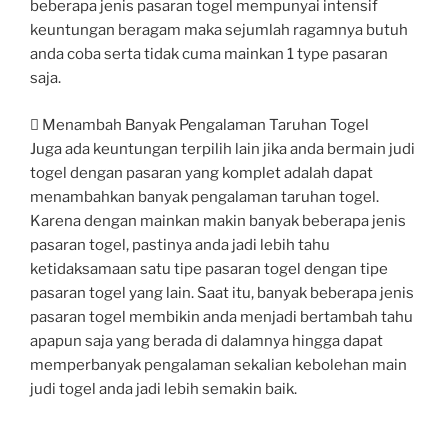
beberapa jenis pasaran togel mempunyai intensif
keuntungan beragam maka sejumlah ragamnya butuh
anda coba serta tidak cuma mainkan 1 type pasaran
saja.
 Menambah Banyak Pengalaman Taruhan Togel
Juga ada keuntungan terpilih lain jika anda bermain judi
togel dengan pasaran yang komplet adalah dapat
menambahkan banyak pengalaman taruhan togel.
Karena dengan mainkan makin banyak beberapa jenis
pasaran togel, pastinya anda jadi lebih tahu
ketidaksamaan satu tipe pasaran togel dengan tipe
pasaran togel yang lain. Saat itu, banyak beberapa jenis
pasaran togel membikin anda menjadi bertambah tahu
apapun saja yang berada di dalamnya hingga dapat
memperbanyak pengalaman sekalian kebolehan main
judi togel anda jadi lebih semakin baik.