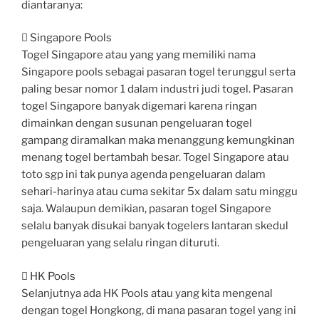
diantaranya:
 Singapore Pools
Togel Singapore atau yang yang memiliki nama
Singapore pools sebagai pasaran togel terunggul serta
paling besar nomor 1 dalam industri judi togel. Pasaran
togel Singapore banyak digemari karena ringan
dimainkan dengan susunan pengeluaran togel
gampang diramalkan maka menanggung kemungkinan
menang togel bertambah besar. Togel Singapore atau
toto sgp ini tak punya agenda pengeluaran dalam
sehari-harinya atau cuma sekitar 5x dalam satu minggu
saja. Walaupun demikian, pasaran togel Singapore
selalu banyak disukai banyak togelers lantaran skedul
pengeluaran yang selalu ringan dituruti.
 HK Pools
Selanjutnya ada HK Pools atau yang kita mengenal
dengan togel Hongkong, di mana pasaran togel yang ini