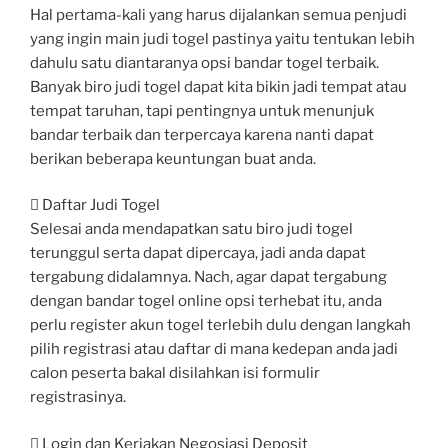
Hal pertama-kali yang harus dijalankan semua penjudi
yang ingin main judi togel pastinya yaitu tentukan lebih
dahulu satu diantaranya opsi bandar togel terbaik.
Banyak biro judi togel dapat kita bikin jadi tempat atau
tempat taruhan, tapi pentingnya untuk menunjuk
bandar terbaik dan terpercaya karena nanti dapat
berikan beberapa keuntungan buat anda.
 Daftar Judi Togel
Selesai anda mendapatkan satu biro judi togel
terunggul serta dapat dipercaya, jadi anda dapat
tergabung didalamnya. Nach, agar dapat tergabung
dengan bandar togel online opsi terhebat itu, anda
perlu register akun togel terlebih dulu dengan langkah
pilih registrasi atau daftar di mana kedepan anda jadi
calon peserta bakal disilahkan isi formulir
registrasinya.
 Login dan Kerjakan Negosiasi Deposit