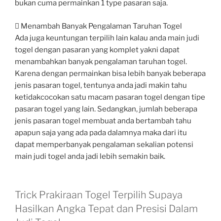
bukan cuma permainkan 1 type pasaran saja.
 Menambah Banyak Pengalaman Taruhan Togel
Ada juga keuntungan terpilih lain kalau anda main judi
togel dengan pasaran yang komplet yakni dapat
menambahkan banyak pengalaman taruhan togel.
Karena dengan permainkan bisa lebih banyak beberapa
jenis pasaran togel, tentunya anda jadi makin tahu
ketidakcocokan satu macam pasaran togel dengan tipe
pasaran togel yang lain. Sedangkan, jumlah beberapa
jenis pasaran togel membuat anda bertambah tahu
apapun saja yang ada pada dalamnya maka dari itu
dapat memperbanyak pengalaman sekalian potensi
main judi togel anda jadi lebih semakin baik.
Trick Prakiraan Togel Terpilih Supaya
Hasilkan Angka Tepat dan Presisi Dalam