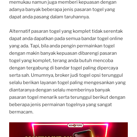
memukau namun juga memberi kepuasan dengan
adanya banyak beberapa jenis pasaran togel yang
dapat anda pasang dalam taruhannya.
Alternatif pasaran togel yang komplet tidak serentak
dapat anda dapatkan pada semua bandar togel online
yang ada. Tapi, bila anda pengin permainkan togel
dengan makin banyak kepuasan dibarengi pasaran
togel yang komplet, terang anda butuh mencoba
dengan tergabung di bandar togel paling dipercaya
serta sah. Umumnya, broker judi togel opsi terunggul
selalu berikan layanan togel paling mengesankan yang
diantaranya dengan selalu memberinya banyak
pasaran togel menarik serta terunggul berikut dengan
beberapa jenis permainan togelnya yang sangat
bermacam.