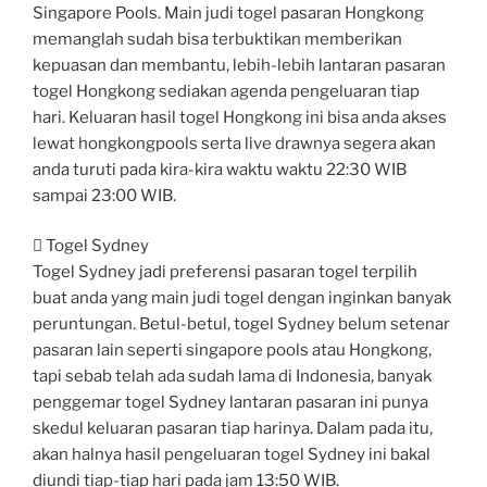
Singapore Pools. Main judi togel pasaran Hongkong
memanglah sudah bisa terbuktikan memberikan
kepuasan dan membantu, lebih-lebih lantaran pasaran
togel Hongkong sediakan agenda pengeluaran tiap
hari. Keluaran hasil togel Hongkong ini bisa anda akses
lewat hongkongpools serta live drawnya segera akan
anda turuti pada kira-kira waktu waktu 22:30 WIB
sampai 23:00 WIB.
 Togel Sydney
Togel Sydney jadi preferensi pasaran togel terpilih
buat anda yang main judi togel dengan inginkan banyak
peruntungan. Betul-betul, togel Sydney belum setenar
pasaran lain seperti singapore pools atau Hongkong,
tapi sebab telah ada sudah lama di Indonesia, banyak
penggemar togel Sydney lantaran pasaran ini punya
skedul keluaran pasaran tiap harinya. Dalam pada itu,
akan halnya hasil pengeluaran togel Sydney ini bakal
diundi tiap-tiap hari pada jam 13:50 WIB.