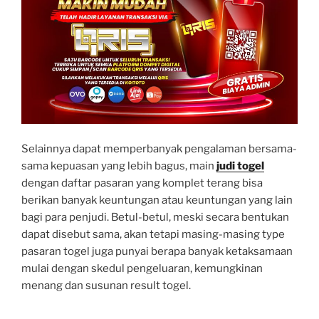
Selainnya dapat memperbanyak pengalaman bersama-
sama kepuasan yang lebih bagus, main
judi togel
dengan daftar pasaran yang komplet terang bisa
berikan banyak keuntungan atau keuntungan yang lain
bagi para penjudi. Betul-betul, meski secara bentukan
dapat disebut sama, akan tetapi masing-masing type
pasaran togel juga punyai berapa banyak ketaksamaan
mulai dengan skedul pengeluaran, kemungkinan
menang dan susunan result togel.