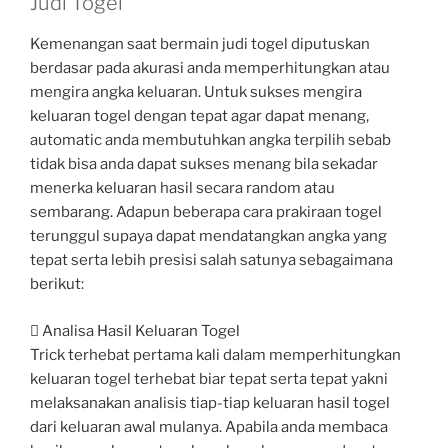
Judi Togel
Kemenangan saat bermain judi togel diputuskan
berdasar pada akurasi anda memperhitungkan atau
mengira angka keluaran. Untuk sukses mengira
keluaran togel dengan tepat agar dapat menang,
automatic anda membutuhkan angka terpilih sebab
tidak bisa anda dapat sukses menang bila sekadar
menerka keluaran hasil secara random atau
sembarang. Adapun beberapa cara prakiraan togel
terunggul supaya dapat mendatangkan angka yang
tepat serta lebih presisi salah satunya sebagaimana
berikut:
 Analisa Hasil Keluaran Togel
Trick terhebat pertama kali dalam memperhitungkan
keluaran togel terhebat biar tepat serta tepat yakni
melaksanakan analisis tiap-tiap keluaran hasil togel
dari keluaran awal mulanya. Apabila anda membaca