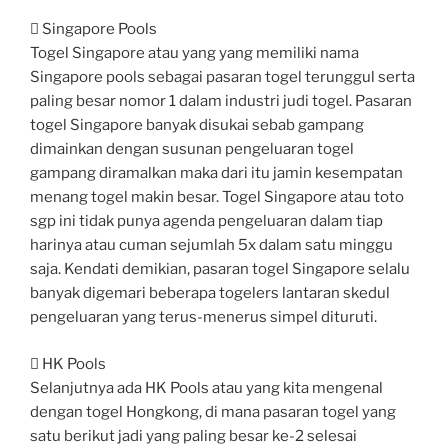
 Singapore Pools
Togel Singapore atau yang yang memiliki nama
Singapore pools sebagai pasaran togel terunggul serta
paling besar nomor 1 dalam industri judi togel. Pasaran
togel Singapore banyak disukai sebab gampang
dimainkan dengan susunan pengeluaran togel
gampang diramalkan maka dari itu jamin kesempatan
menang togel makin besar. Togel Singapore atau toto
sgp ini tidak punya agenda pengeluaran dalam tiap
harinya atau cuman sejumlah 5x dalam satu minggu
saja. Kendati demikian, pasaran togel Singapore selalu
banyak digemari beberapa togelers lantaran skedul
pengeluaran yang terus-menerus simpel dituruti.
 HK Pools
Selanjutnya ada HK Pools atau yang kita mengenal
dengan togel Hongkong, di mana pasaran togel yang
satu berikut jadi yang paling besar ke-2 selesai