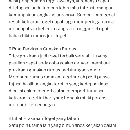
hasil pengeluaran togel awalnya, karenanya dapat
ditetapkan anda tambah lebih tahu intensif maupun
kemungkinan angka keluarannya. Sampai, mengenal
result keluaran togel dapat juga memperingan anda
mendapatkan beberapa angka terunggul sebagai
bahan bikin rumus judi togel.
 Buat Perkiraan Gunakan Rumus
Trick prakiraan judi togel terbaik setelah itu yang
pastilah dapat anda coba adalah dengan membuat
prakiraan gunakan rumus perhitungan sendiri.
Membuat rumus ramalan togel sudah pasti punya
tujuan hasilkan angka terpilih yang kedepan dapat
dipakai dalam menerka atau memperhitungkan
keluaran togel ini hari yang hendak miliki potensi
memberi kemenangan.
 Lihat Prakiraan Togel yang Diberi
Satu poin utama lain yang butuh anda kerjakan dalam