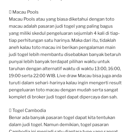
 Macau Pools
Macau Pools atau yang biasa diketahui dengan toto
macau adalah pasaran judi togel yang paling bagus
yang miliki skedul pengeluaran sejumlah 4 kali di tiap-
tiap perhitungan satu harinya. Maka dari itu, tidaklah
aneh kalau toto macau ini berikan pengalaman main
judi togel lebih membantu disebabkan banyak betaruh
punyai lebih banyak terdapat pilihan waktu untuk
taruhan dengan alternatif waktu di waktu 13:00, 16:00,
19:00 serta 22:00 WIB. Live draw Macau bisa juga anda
turuti dalam sehari-harinya kalau ingin mengerti result
pengeluaran toto macau dengan mudah serta sangat
komplet di broker judi togel dapat dipercaya dan sah.
 Togel Cambodia
Benar ada banyak pasaran togel dapat kita tentukan
dalam judi togel. Namun demikian, togel pasaran
Cambodia ini menjadi satu diantara type yang sangat