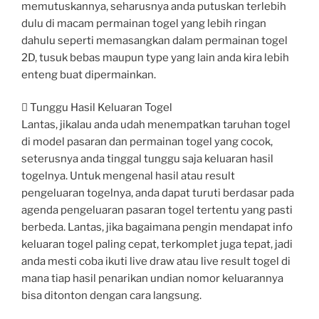
memutuskannya, seharusnya anda putuskan terlebih
dulu di macam permainan togel yang lebih ringan
dahulu seperti memasangkan dalam permainan togel
2D, tusuk bebas maupun type yang lain anda kira lebih
enteng buat dipermainkan.
 Tunggu Hasil Keluaran Togel
Lantas, jikalau anda udah menempatkan taruhan togel
di model pasaran dan permainan togel yang cocok,
seterusnya anda tinggal tunggu saja keluaran hasil
togelnya. Untuk mengenal hasil atau result
pengeluaran togelnya, anda dapat turuti berdasar pada
agenda pengeluaran pasaran togel tertentu yang pasti
berbeda. Lantas, jika bagaimana pengin mendapat info
keluaran togel paling cepat, terkomplet juga tepat, jadi
anda mesti coba ikuti live draw atau live result togel di
mana tiap hasil penarikan undian nomor keluarannya
bisa ditonton dengan cara langsung.