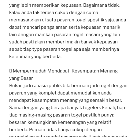
yang lebih memberikan kepuasan. Bagaimana tidak,
kalau anda tak terasa cukup dengan cuma
memasangkan di satu pasaran togel spesifik saja, anda
dapat mencari pengalaman serta kepuasan menarik
lain dengan mainkan pasaran togel macam yang lain
sudah pasti akan memberi makin banyak kepuasan
sebab tiap type pasaran togel apa saja memberinya
kelebihan yang berbeda.
 Mempermudah Mendapati Kesempatan Menang
yang Besar
Bukan jadi rahasia publik bila bermain judi togel dengan
pasaran yang komplet dapat memudahkan anda
mendapat kesempatan menang yang semakin besar.
Sama dengan yang berapa banyak togelers kenali, tiap-
tiap masing-masing pasaran togel pastilah punyai
besaran kemungkinan kemenangan yang relatif
berbeda. Pemain tidak hanya cukup dengan
permainkan satu model pasaran saja. Nach, dengan ada