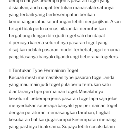
berapa banyak beberapa jenis pasaran togel yang
disiapkan, anda dapat tentukan mana salah satunya
yang terbaik yang berkesempatan berikan
kemenangan atau keuntungan lebih menjanjikan. Akan
tetapi tidak perlu cemas bila anda memutuskan
tergabung dengan biro judi togel sah dan dapat
dipercaya karena seluruhnya pasaran togel yang
disajikan adalah pasaran model terhebat juga ternama
yang biasanya banyak digandrungi beberapa togelers.
 Tentukan Type Permainan Togel
Kecuali mesti memastikan type pasaran togel, anda
yang mau main judi togel pula perlu tentukan satu
diantaranya tipe permainan togel. Masalahnya
keseluruh beberapa jenis pasaran togel apa saja jelas
menyediakan seberapa banyak type permainan togel
dengan peraturan memasangkan taruhan, tingkat
kesukaran bahkan juga sampai kesempatan menang
yang pastinya tidak sama. Supaya lebih cocok dalam