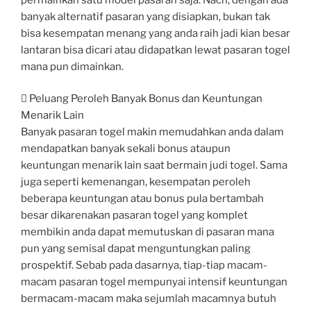
banyak alternatif pasaran yang disiapkan, bukan tak
bisa kesempatan menang yang anda raih jadi kian besar
lantaran bisa dicari atau didapatkan lewat pasaran togel
mana pun dimainkan.
 Peluang Peroleh Banyak Bonus dan Keuntungan
Menarik Lain
Banyak pasaran togel makin memudahkan anda dalam
mendapatkan banyak sekali bonus ataupun
keuntungan menarik lain saat bermain judi togel. Sama
juga seperti kemenangan, kesempatan peroleh
beberapa keuntungan atau bonus pula bertambah
besar dikarenakan pasaran togel yang komplet
membikin anda dapat memutuskan di pasaran mana
pun yang semisal dapat menguntungkan paling
prospektif. Sebab pada dasarnya, tiap-tiap macam-
macam pasaran togel mempunyai intensif keuntungan
bermacam-macam maka sejumlah macamnya butuh