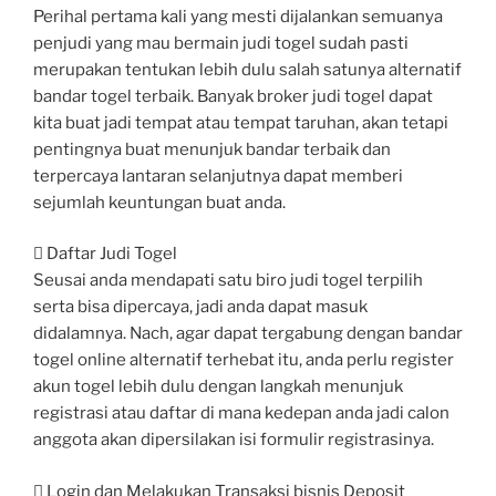
Perihal pertama kali yang mesti dijalankan semuanya
penjudi yang mau bermain judi togel sudah pasti
merupakan tentukan lebih dulu salah satunya alternatif
bandar togel terbaik. Banyak broker judi togel dapat
kita buat jadi tempat atau tempat taruhan, akan tetapi
pentingnya buat menunjuk bandar terbaik dan
terpercaya lantaran selanjutnya dapat memberi
sejumlah keuntungan buat anda.
 Daftar Judi Togel
Seusai anda mendapati satu biro judi togel terpilih
serta bisa dipercaya, jadi anda dapat masuk
didalamnya. Nach, agar dapat tergabung dengan bandar
togel online alternatif terhebat itu, anda perlu register
akun togel lebih dulu dengan langkah menunjuk
registrasi atau daftar di mana kedepan anda jadi calon
anggota akan dipersilakan isi formulir registrasinya.
 Login dan Melakukan Transaksi bisnis Deposit