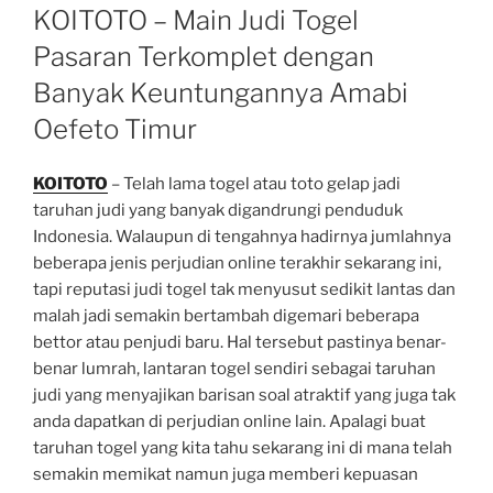
ON
KOITOTO – Main Judi Togel
Pasaran Terkomplet dengan
Banyak Keuntungannya Amabi
Oefeto Timur
KOITOTO
– Telah lama togel atau toto gelap jadi
taruhan judi yang banyak digandrungi penduduk
Indonesia. Walaupun di tengahnya hadirnya jumlahnya
beberapa jenis perjudian online terakhir sekarang ini,
tapi reputasi judi togel tak menyusut sedikit lantas dan
malah jadi semakin bertambah digemari beberapa
bettor atau penjudi baru. Hal tersebut pastinya benar-
benar lumrah, lantaran togel sendiri sebagai taruhan
judi yang menyajikan barisan soal atraktif yang juga tak
anda dapatkan di perjudian online lain. Apalagi buat
taruhan togel yang kita tahu sekarang ini di mana telah
semakin memikat namun juga memberi kepuasan