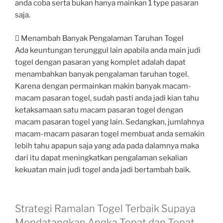
anda coba serta bukan hanya mainkan 1 type pasaran
saja.
 Menambah Banyak Pengalaman Taruhan Togel
Ada keuntungan terunggul lain apabila anda main judi
togel dengan pasaran yang komplet adalah dapat
menambahkan banyak pengalaman taruhan togel.
Karena dengan permainkan makin banyak macam-
macam pasaran togel, sudah pasti anda jadi kian tahu
ketaksamaan satu macam pasaran togel dengan
macam pasaran togel yang lain. Sedangkan, jumlahnya
macam-macam pasaran togel membuat anda semakin
lebih tahu apapun saja yang ada pada dalamnya maka
dari itu dapat meningkatkan pengalaman sekalian
kekuatan main judi togel anda jadi bertambah baik.
Strategi Ramalan Togel Terbaik Supaya
Mendatangkan Angka Tepat dan Tepat