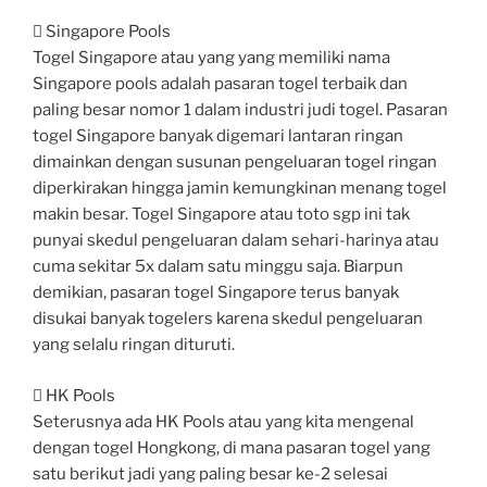
 Singapore Pools
Togel Singapore atau yang yang memiliki nama
Singapore pools adalah pasaran togel terbaik dan
paling besar nomor 1 dalam industri judi togel. Pasaran
togel Singapore banyak digemari lantaran ringan
dimainkan dengan susunan pengeluaran togel ringan
diperkirakan hingga jamin kemungkinan menang togel
makin besar. Togel Singapore atau toto sgp ini tak
punyai skedul pengeluaran dalam sehari-harinya atau
cuma sekitar 5x dalam satu minggu saja. Biarpun
demikian, pasaran togel Singapore terus banyak
disukai banyak togelers karena skedul pengeluaran
yang selalu ringan dituruti.
 HK Pools
Seterusnya ada HK Pools atau yang kita mengenal
dengan togel Hongkong, di mana pasaran togel yang
satu berikut jadi yang paling besar ke-2 selesai