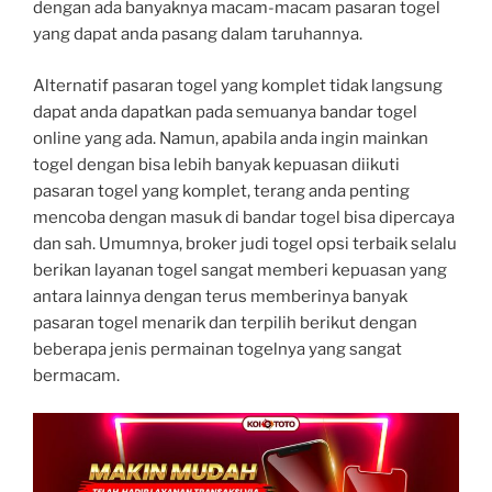
dengan ada banyaknya macam-macam pasaran togel
yang dapat anda pasang dalam taruhannya.
Alternatif pasaran togel yang komplet tidak langsung
dapat anda dapatkan pada semuanya bandar togel
online yang ada. Namun, apabila anda ingin mainkan
togel dengan bisa lebih banyak kepuasan diikuti
pasaran togel yang komplet, terang anda penting
mencoba dengan masuk di bandar togel bisa dipercaya
dan sah. Umumnya, broker judi togel opsi terbaik selalu
berikan layanan togel sangat memberi kepuasan yang
antara lainnya dengan terus memberinya banyak
pasaran togel menarik dan terpilih berikut dengan
beberapa jenis permainan togelnya yang sangat
bermacam.