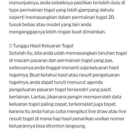
menunjuknya, anda sebaiknya pastikan terlebih dulu di
type permainan togel yang lebih gampang dahulu
seperti memasangkan dalam permainan togel 2D,
tusuk bebas atau model yang lain anda
menganggapnya lebih ringan buat dimainkan.
 Tunggu Hasil Keluaran Togel
Setelah itu, bila anda udah memasangkan taruhan togel
di macam pasaran dan permainan togel yang pas,
seterusnya anda tinggal menanti saja keluaran hasil
togelnya. Buat ketahui hasil atau result pengeluaran
togelnya, anda dapat turuti menurut agenda
pengeluaran pasaran togel tersendiri yang pasti
berlainan. Lantas, jikamana pengin memperoleh data
keluaran togel paling cepat, terkomplet juga tepat,
karena itu anda harus coba mengikut live draw atau live
result togel di mana tiap hasil penarikan undian nomor
keluarannya bisa ditonton langsung.