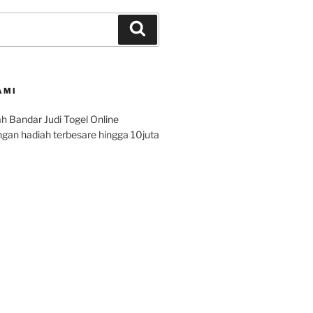
Search
AMI
h Bandar Judi Togel Online
gan hadiah terbesare hingga 10juta