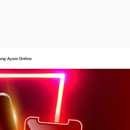
ung Ayam Online