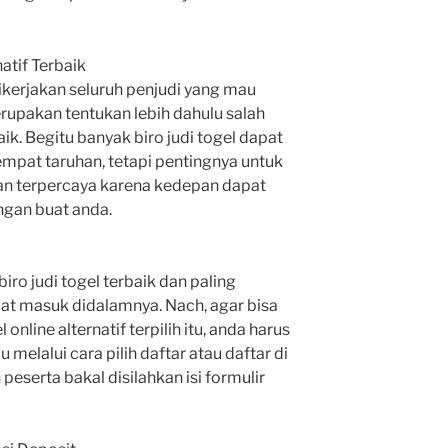
atif Terbaik
ikerjakan seluruh penjudi yang mau
rupakan tentukan lebih dahulu salah
ik. Begitu banyak biro judi togel dapat
empat taruhan, tetapi pentingnya untuk
n terpercaya karena kedepan dapat
gan buat anda.
ro judi togel terbaik dan paling
at masuk didalamnya. Nach, agar bisa
nline alternatif terpilih itu, anda harus
u melalui cara pilih daftar atau daftar di
peserta bakal disilahkan isi formulir