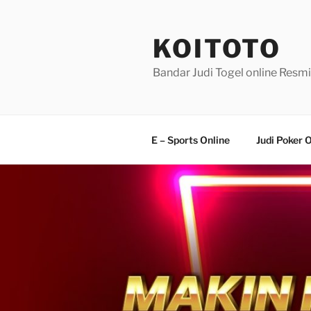
Skip
to
KOITOTO
content
Bandar Judi Togel online Res
E – Sports Online
Judi Poker 