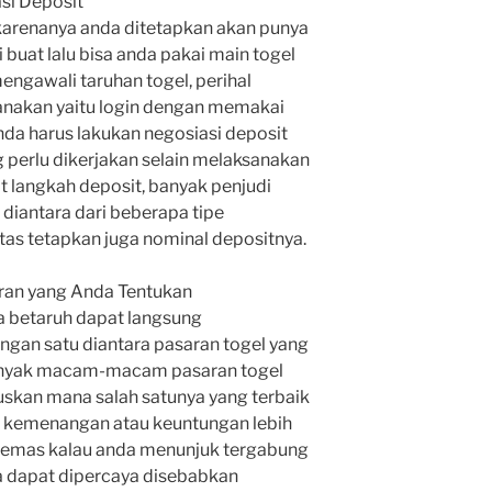
si Deposit
, karenanya anda ditetapkan akan punya
 buat lalu bisa anda pakai main togel
engawali taruhan togel, perihal
sanakan yaitu login dengan memakai
anda harus lakukan negosiasi deposit
ng perlu dikerjakan selain melaksanakan
t langkah deposit, banyak penjudi
iantara dari beberapa tipe
tas tetapkan juga nominal depositnya.
ran yang Anda Tentukan
a betaruh dapat langsung
an satu diantara pasaran togel yang
anyak macam-macam pasaran togel
tuskan mana salah satunya yang terbaik
kemenangan atau keuntungan lebih
g cemas kalau anda menunjuk tergabung
ta dapat dipercaya disebabkan