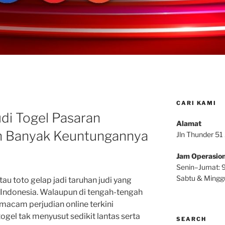
CARI KAMI
di Togel Pasaran
Alamat
n Banyak Keuntungannya
Jln Thunder 51 
Jam Operasion
Senin–Jumat: 
Sabtu & Mingg
au toto gelap jadi taruhan judi yang
Indonesia. Walaupun di tengah-tengah
cam perjudian online terkini
ogel tak menyusut sedikit lantas serta
SEARCH