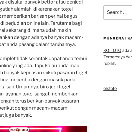
ak disukai banyak bettor atau penjudi
Search
ngatlah alamiah, dikarenakan togel
for:
ng memberikan barisan perihal bagus
i perjudian online lain. Terutama bagi
nal sekarang di mana udah makin
ankan dengan adanya banyak macam-
MENGENAI K
at anda pasang dalam taruhannya.
KOITOTO
adala
Terpercaya den
komplet tidak serentak dapat anda temui
rupiah.
nline yang ada. Tapi, kalau anda mau
h banyak kepuasan diikuti pasaran togel
enting mencoba dengan masuk pada
rta sah. Umumnya, biro judi togel
olxtoto
ikan layanan togel sangat memberikan
dengan terus berikan banyak pasaran
ul berikut dengan macam-macam
t juga banyak.