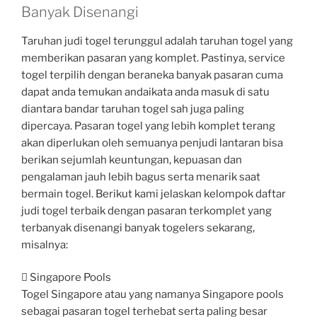
Banyak Disenangi
Taruhan judi togel terunggul adalah taruhan togel yang
memberikan pasaran yang komplet. Pastinya, service
togel terpilih dengan beraneka banyak pasaran cuma
dapat anda temukan andaikata anda masuk di satu
diantara bandar taruhan togel sah juga paling
dipercaya. Pasaran togel yang lebih komplet terang
akan diperlukan oleh semuanya penjudi lantaran bisa
berikan sejumlah keuntungan, kepuasan dan
pengalaman jauh lebih bagus serta menarik saat
bermain togel. Berikut kami jelaskan kelompok daftar
judi togel terbaik dengan pasaran terkomplet yang
terbanyak disenangi banyak togelers sekarang,
misalnya:
 Singapore Pools
Togel Singapore atau yang namanya Singapore pools
sebagai pasaran togel terhebat serta paling besar