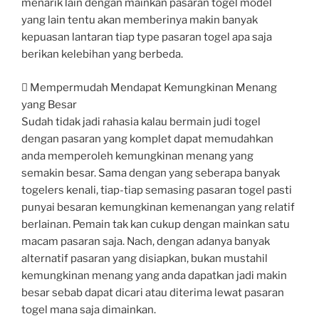
menarik lain dengan mainkan pasaran togel model
yang lain tentu akan memberinya makin banyak
kepuasan lantaran tiap type pasaran togel apa saja
berikan kelebihan yang berbeda.
 Mempermudah Mendapat Kemungkinan Menang
yang Besar
Sudah tidak jadi rahasia kalau bermain judi togel
dengan pasaran yang komplet dapat memudahkan
anda memperoleh kemungkinan menang yang
semakin besar. Sama dengan yang seberapa banyak
togelers kenali, tiap-tiap semasing pasaran togel pasti
punyai besaran kemungkinan kemenangan yang relatif
berlainan. Pemain tak kan cukup dengan mainkan satu
macam pasaran saja. Nach, dengan adanya banyak
alternatif pasaran yang disiapkan, bukan mustahil
kemungkinan menang yang anda dapatkan jadi makin
besar sebab dapat dicari atau diterima lewat pasaran
togel mana saja dimainkan.