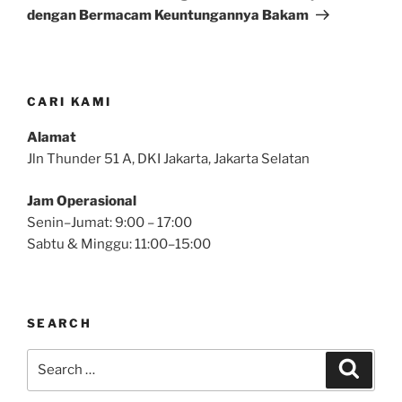
dengan Bermacam Keuntungannya Bakam
CARI KAMI
Alamat
Jln Thunder 51 A, DKI Jakarta, Jakarta Selatan
Jam Operasional
Senin–Jumat: 9:00 – 17:00
Sabtu & Minggu: 11:00–15:00
SEARCH
Search
Search
for: