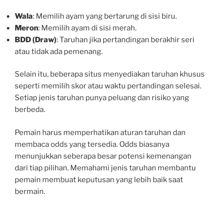
Wala
: Memilih ayam yang bertarung di sisi biru.
Meron
: Memilih ayam di sisi merah.
BDD (Draw)
: Taruhan jika pertandingan berakhir seri
atau tidak ada pemenang.
Selain itu, beberapa situs menyediakan taruhan khusus
seperti memilih skor atau waktu pertandingan selesai.
Setiap jenis taruhan punya peluang dan risiko yang
berbeda.
Pemain harus memperhatikan aturan taruhan dan
membaca odds yang tersedia. Odds biasanya
menunjukkan seberapa besar potensi kemenangan
dari tiap pilihan. Memahami jenis taruhan membantu
pemain membuat keputusan yang lebih baik saat
bermain.