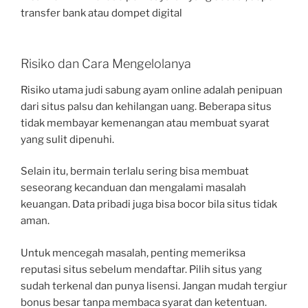
transfer bank atau dompet digital
Risiko dan Cara Mengelolanya
Risiko utama judi sabung ayam online adalah penipuan
dari situs palsu dan kehilangan uang. Beberapa situs
tidak membayar kemenangan atau membuat syarat
yang sulit dipenuhi.
Selain itu, bermain terlalu sering bisa membuat
seseorang kecanduan dan mengalami masalah
keuangan. Data pribadi juga bisa bocor bila situs tidak
aman.
Untuk mencegah masalah, penting memeriksa
reputasi situs sebelum mendaftar. Pilih situs yang
sudah terkenal dan punya lisensi. Jangan mudah tergiur
bonus besar tanpa membaca syarat dan ketentuan.