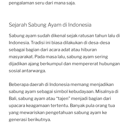
pengalaman seru dari mana saja.
Sejarah Sabung Ayam di Indonesia
Sabung ayam sudah dikenal sejak ratusan tahun lalu di
Indonesia. Tradisi ini biasa dilakukan di desa-desa
sebagai bagian dari acara adat atau hiburan
masyarakat. Pada masa lalu, sabung ayam sering
dijadikan ajang berkumpul dan mempererat hubungan
sosial antarwarga.
Beberapa daerah di Indonesia memang menjadikan
sabung ayam sebagai simbol kebudayaan. Misalnya di
Bali, sabung ayam atau “tajen” menjadi bagian dari
upacara keagamaan tertentu. Banyak pula orang tua
yang mewariskan pengetahuan sabung ayam ke
generasi berikutnya.