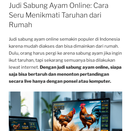
ON
Judi Sabung Ayam Online: Cara
Seru Menikmati Taruhan dari
Rumah
Judi sabung ayam online semakin populer di Indonesia
karena mudah diakses dan bisa dimainkan dari rumah.
Dulu, orang harus pergi ke arena sabung ayam jika ingin
ikut taruhan, tapi sekarang semuanya bisa dilakukan
lewat internet.
Dengan judi sabung ayam online, siapa
saja bisa bertaruh dan menonton pertandingan
secara live hanya dengan ponsel atau komputer.