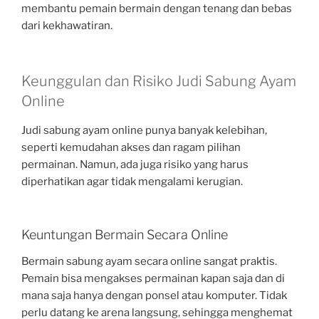
membantu pemain bermain dengan tenang dan bebas
dari kekhawatiran.
Keunggulan dan Risiko Judi Sabung Ayam
Online
Judi sabung ayam online punya banyak kelebihan,
seperti kemudahan akses dan ragam pilihan
permainan. Namun, ada juga risiko yang harus
diperhatikan agar tidak mengalami kerugian.
Keuntungan Bermain Secara Online
Bermain sabung ayam secara online sangat praktis.
Pemain bisa mengakses permainan kapan saja dan di
mana saja hanya dengan ponsel atau komputer. Tidak
perlu datang ke arena langsung, sehingga menghemat