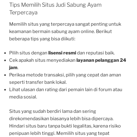
Tips Memilih Situs Judi Sabung Ayam
Terpercaya
Memilih situs yang terpercaya sangat penting untuk
keamanan bermain sabung ayam online. Berikut
beberapa tips yang bisa diikuti:
Pilih situs dengan
lisensi resmi
dan reputasi baik.
Cek apakah situs menyediakan
layanan pelanggan 24
jam
.
Periksa metode transaksi, pilih yang cepat dan aman
seperti transfer bank lokal.
Lihat ulasan dan rating dari pemain lain di forum atau
media sosial.
Situs yang sudah berdiri lama dan sering
direkomendasikan biasanya lebih bisa dipercaya.
Hindari situs baru tanpa bukti legalitas, karena risiko
penipuan lebih tinggi. Memilih situs yang tepat