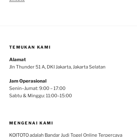
TEMUKAN KAMI
Alamat
Jln Thunder 51 A, DKI Jakarta, Jakarta Selatan
Jam Operasional
Senin–Jumat: 9:00 – 17:00
Sabtu & Minggu: 11:00–15:00
MENGENAI KAMI
KOITOTO
adalah Bandar Judi Togel Online Terpercaya