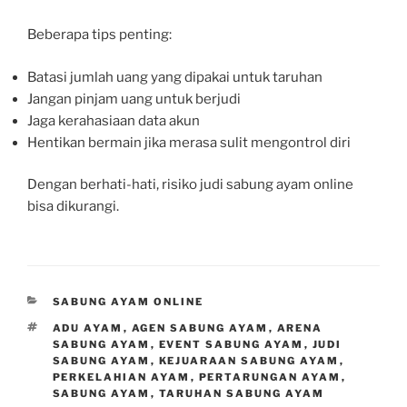
Beberapa tips penting:
Batasi jumlah uang yang dipakai untuk taruhan
Jangan pinjam uang untuk berjudi
Jaga kerahasiaan data akun
Hentikan bermain jika merasa sulit mengontrol diri
Dengan berhati-hati, risiko judi sabung ayam online
bisa dikurangi.
CATEGORIES
SABUNG AYAM ONLINE
TAGS
ADU AYAM
,
AGEN SABUNG AYAM
,
ARENA
SABUNG AYAM
,
EVENT SABUNG AYAM
,
JUDI
SABUNG AYAM
,
KEJUARAAN SABUNG AYAM
,
PERKELAHIAN AYAM
,
PERTARUNGAN AYAM
,
SABUNG AYAM
,
TARUHAN SABUNG AYAM