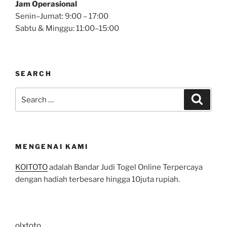
Jam Operasional
Senin–Jumat: 9:00 – 17:00
Sabtu & Minggu: 11:00–15:00
SEARCH
Search
Search
for:
MENGENAI KAMI
KOITOTO
adalah Bandar Judi Togel Online Terpercaya
dengan hadiah terbesare hingga 10juta rupiah.
olxtoto