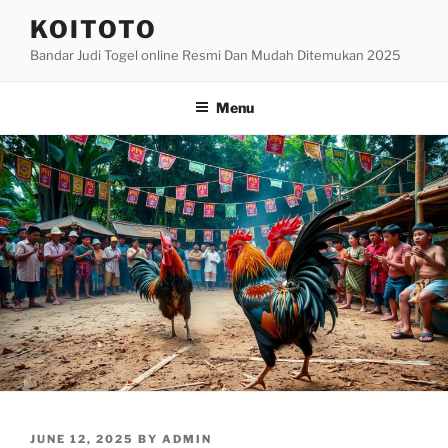
Skip
KOITOTO
to
Bandar Judi Togel online Resmi Dan Mudah Ditemukan 2025
content
Menu
POSTED
JUNE 12, 2025
BY
ADMIN