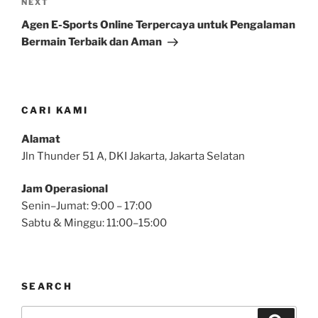
Next
NEXT
Post
Agen E-Sports Online Terpercaya untuk Pengalaman
Bermain Terbaik dan Aman
CARI KAMI
Alamat
Jln Thunder 51 A, DKI Jakarta, Jakarta Selatan
Jam Operasional
Senin–Jumat: 9:00 – 17:00
Sabtu & Minggu: 11:00–15:00
SEARCH
Search