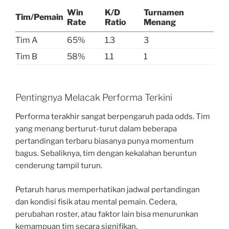
Win
K/D
Turnamen
Tim/Pemain
Rate
Ratio
Menang
Tim A
65%
1.3
3
Tim B
58%
1.1
1
Pentingnya Melacak Performa Terkini
Performa terakhir sangat berpengaruh pada odds. Tim
yang menang berturut-turut dalam beberapa
pertandingan terbaru biasanya punya momentum
bagus. Sebaliknya, tim dengan kekalahan beruntun
cenderung tampil turun.
Petaruh harus memperhatikan jadwal pertandingan
dan kondisi fisik atau mental pemain. Cedera,
perubahan roster, atau faktor lain bisa menurunkan
kemampuan tim secara signifikan.