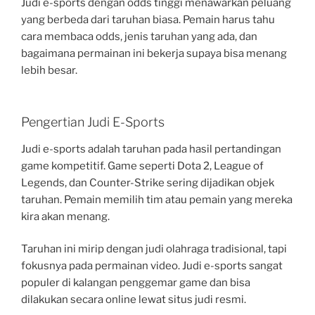
Judi e-sports dengan odds tinggi menawarkan peluang
yang berbeda dari taruhan biasa. Pemain harus tahu
cara membaca odds, jenis taruhan yang ada, dan
bagaimana permainan ini bekerja supaya bisa menang
lebih besar.
Pengertian Judi E-Sports
Judi e-sports adalah taruhan pada hasil pertandingan
game kompetitif. Game seperti Dota 2, League of
Legends, dan Counter-Strike sering dijadikan objek
taruhan. Pemain memilih tim atau pemain yang mereka
kira akan menang.
Taruhan ini mirip dengan judi olahraga tradisional, tapi
fokusnya pada permainan video. Judi e-sports sangat
populer di kalangan penggemar game dan bisa
dilakukan secara online lewat situs judi resmi.