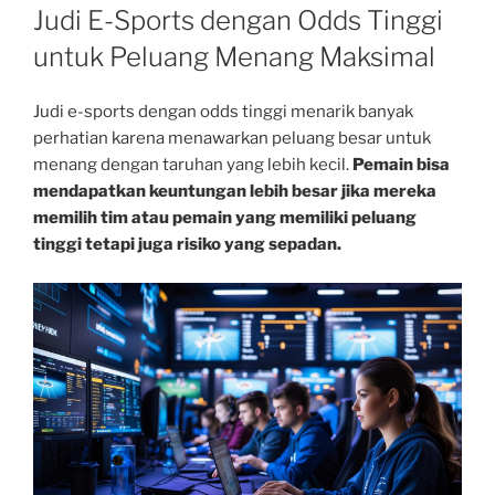
ON
Judi E-Sports dengan Odds Tinggi
untuk Peluang Menang Maksimal
Judi e-sports dengan odds tinggi menarik banyak
perhatian karena menawarkan peluang besar untuk
menang dengan taruhan yang lebih kecil.
Pemain bisa
mendapatkan keuntungan lebih besar jika mereka
memilih tim atau pemain yang memiliki peluang
tinggi tetapi juga risiko yang sepadan.