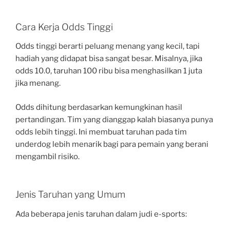
Cara Kerja Odds Tinggi
Odds tinggi berarti peluang menang yang kecil, tapi
hadiah yang didapat bisa sangat besar. Misalnya, jika
odds 10.0, taruhan 100 ribu bisa menghasilkan 1 juta
jika menang.
Odds dihitung berdasarkan kemungkinan hasil
pertandingan. Tim yang dianggap kalah biasanya punya
odds lebih tinggi. Ini membuat taruhan pada tim
underdog lebih menarik bagi para pemain yang berani
mengambil risiko.
Jenis Taruhan yang Umum
Ada beberapa jenis taruhan dalam judi e-sports: