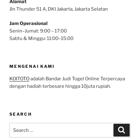
Alamat
Jln Thunder 51 A, DKI Jakarta, Jakarta Selatan
Jam Operasional
Senin–Jumat: 9:00 – 17:00
Sabtu & Minggu: 11:00–15:00
MENGENAI KAMI
KOITOTO
adalah Bandar Judi Togel Online Terpercaya
dengan hadiah terbesare hingga 10juta rupiah.
SEARCH
Search
Search
for: