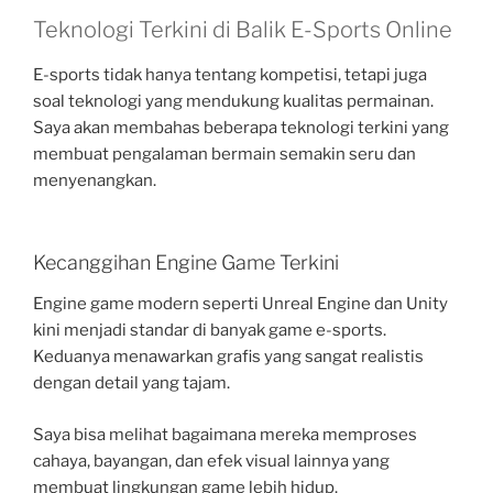
Teknologi Terkini di Balik E-Sports Online
E-sports tidak hanya tentang kompetisi, tetapi juga
soal teknologi yang mendukung kualitas permainan.
Saya akan membahas beberapa teknologi terkini yang
membuat pengalaman bermain semakin seru dan
menyenangkan.
Kecanggihan Engine Game Terkini
Engine game modern seperti Unreal Engine dan Unity
kini menjadi standar di banyak game e-sports.
Keduanya menawarkan grafis yang sangat realistis
dengan detail yang tajam.
Saya bisa melihat bagaimana mereka memproses
cahaya, bayangan, dan efek visual lainnya yang
membuat lingkungan game lebih hidup.