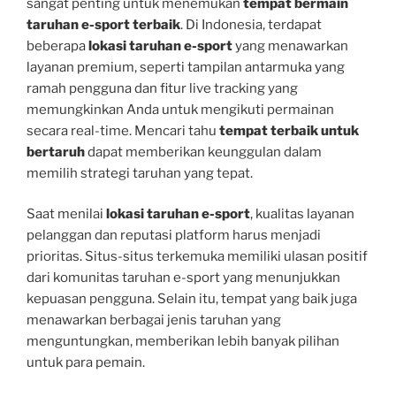
sangat penting untuk menemukan
tempat bermain
taruhan e-sport terbaik
. Di Indonesia, terdapat
beberapa
lokasi taruhan e-sport
yang menawarkan
layanan premium, seperti tampilan antarmuka yang
ramah pengguna dan fitur live tracking yang
memungkinkan Anda untuk mengikuti permainan
secara real-time. Mencari tahu
tempat terbaik untuk
bertaruh
dapat memberikan keunggulan dalam
memilih strategi taruhan yang tepat.
Saat menilai
lokasi taruhan e-sport
, kualitas layanan
pelanggan dan reputasi platform harus menjadi
prioritas. Situs-situs terkemuka memiliki ulasan positif
dari komunitas taruhan e-sport yang menunjukkan
kepuasan pengguna. Selain itu, tempat yang baik juga
menawarkan berbagai jenis taruhan yang
menguntungkan, memberikan lebih banyak pilihan
untuk para pemain.