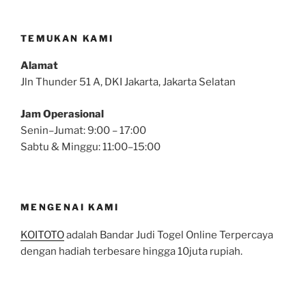
TEMUKAN KAMI
Alamat
Jln Thunder 51 A, DKI Jakarta, Jakarta Selatan
Jam Operasional
Senin–Jumat: 9:00 – 17:00
Sabtu & Minggu: 11:00–15:00
MENGENAI KAMI
KOITOTO
adalah Bandar Judi Togel Online Terpercaya
dengan hadiah terbesare hingga 10juta rupiah.