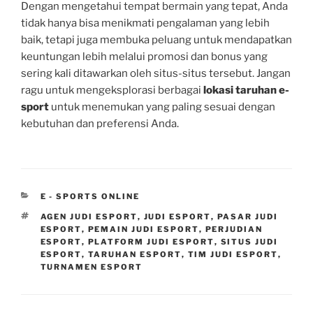
Dengan mengetahui tempat bermain yang tepat, Anda
tidak hanya bisa menikmati pengalaman yang lebih
baik, tetapi juga membuka peluang untuk mendapatkan
keuntungan lebih melalui promosi dan bonus yang
sering kali ditawarkan oleh situs-situs tersebut. Jangan
ragu untuk mengeksplorasi berbagai
lokasi taruhan e-
sport
untuk menemukan yang paling sesuai dengan
kebutuhan dan preferensi Anda.
CATEGORIES
E - SPORTS ONLINE
TAGS
AGEN JUDI ESPORT
,
JUDI ESPORT
,
PASAR JUDI
ESPORT
,
PEMAIN JUDI ESPORT
,
PERJUDIAN
ESPORT
,
PLATFORM JUDI ESPORT
,
SITUS JUDI
ESPORT
,
TARUHAN ESPORT
,
TIM JUDI ESPORT
,
TURNAMEN ESPORT