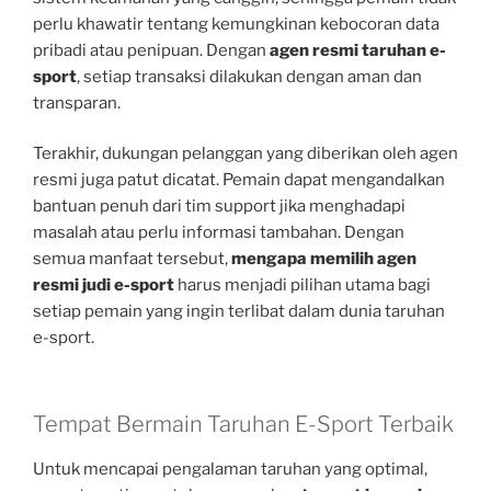
perlu khawatir tentang kemungkinan kebocoran data
pribadi atau penipuan. Dengan
agen resmi taruhan e-
sport
, setiap transaksi dilakukan dengan aman dan
transparan.
Terakhir, dukungan pelanggan yang diberikan oleh agen
resmi juga patut dicatat. Pemain dapat mengandalkan
bantuan penuh dari tim support jika menghadapi
masalah atau perlu informasi tambahan. Dengan
semua manfaat tersebut,
mengapa memilih agen
resmi judi e-sport
harus menjadi pilihan utama bagi
setiap pemain yang ingin terlibat dalam dunia taruhan
e-sport.
Tempat Bermain Taruhan E-Sport Terbaik
Untuk mencapai pengalaman taruhan yang optimal,