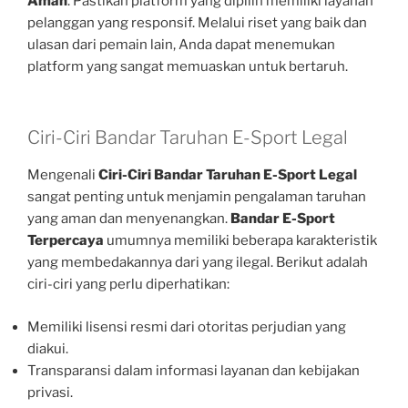
Aman
. Pastikan platform yang dipilih memiliki layanan
pelanggan yang responsif. Melalui riset yang baik dan
ulasan dari pemain lain, Anda dapat menemukan
platform yang sangat memuaskan untuk bertaruh.
Ciri-Ciri Bandar Taruhan E-Sport Legal
Mengenali
Ciri-Ciri Bandar Taruhan E-Sport Legal
sangat penting untuk menjamin pengalaman taruhan
yang aman dan menyenangkan.
Bandar E-Sport
Terpercaya
umumnya memiliki beberapa karakteristik
yang membedakannya dari yang ilegal. Berikut adalah
ciri-ciri yang perlu diperhatikan:
Memiliki lisensi resmi dari otoritas perjudian yang
diakui.
Transparansi dalam informasi layanan dan kebijakan
privasi.