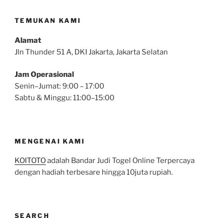
TEMUKAN KAMI
Alamat
Jln Thunder 51 A, DKI Jakarta, Jakarta Selatan
Jam Operasional
Senin–Jumat: 9:00 – 17:00
Sabtu & Minggu: 11:00–15:00
MENGENAI KAMI
KOITOTO
adalah Bandar Judi Togel Online Terpercaya
dengan hadiah terbesare hingga 10juta rupiah.
SEARCH