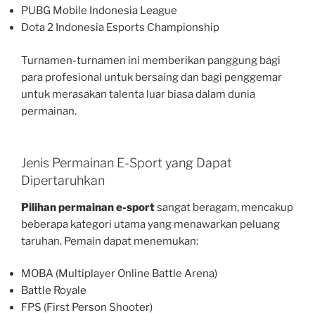
PUBG Mobile Indonesia League
Dota 2 Indonesia Esports Championship
Turnamen-turnamen ini memberikan panggung bagi
para profesional untuk bersaing dan bagi penggemar
untuk merasakan talenta luar biasa dalam dunia
permainan.
Jenis Permainan E-Sport yang Dapat
Dipertaruhkan
Pilihan permainan e-sport
sangat beragam, mencakup
beberapa kategori utama yang menawarkan peluang
taruhan. Pemain dapat menemukan:
MOBA (Multiplayer Online Battle Arena)
Battle Royale
FPS (First Person Shooter)