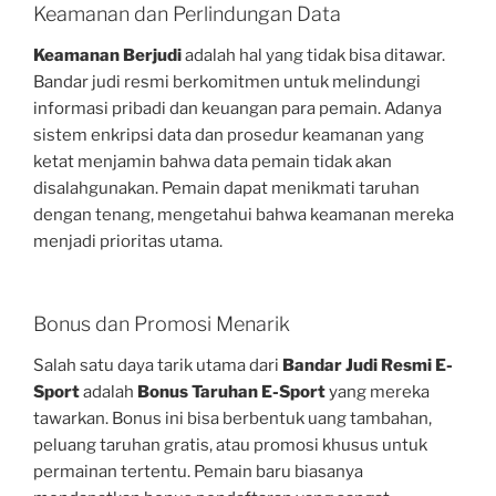
Keamanan dan Perlindungan Data
Keamanan Berjudi
adalah hal yang tidak bisa ditawar.
Bandar judi resmi berkomitmen untuk melindungi
informasi pribadi dan keuangan para pemain. Adanya
sistem enkripsi data dan prosedur keamanan yang
ketat menjamin bahwa data pemain tidak akan
disalahgunakan. Pemain dapat menikmati taruhan
dengan tenang, mengetahui bahwa keamanan mereka
menjadi prioritas utama.
Bonus dan Promosi Menarik
Salah satu daya tarik utama dari
Bandar Judi Resmi E-
Sport
adalah
Bonus Taruhan E-Sport
yang mereka
tawarkan. Bonus ini bisa berbentuk uang tambahan,
peluang taruhan gratis, atau promosi khusus untuk
permainan tertentu. Pemain baru biasanya