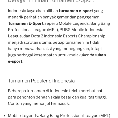
Indonesia kaya akan pilihan
turnamen e-sport
yang
menarik perhatian banyak gamer dan penggemar.
Turnamen E-Sport
seperti Mobile Legends: Bang Bang
Professional League (MPL), PUBG Mobile Indonesia
League, dan Dota 2 Indonesia Esports Championship
menjadi sorotan utama. Setiap turnamen ini tidak
hanya menawarkan aksi yang menegangkan, tetapi
juga berbagai kesempatan untuk melakukan
taruhan
e-sport
.
Turnamen Populer di Indonesia
Beberapa turnamen di Indonesia telah merebut hati
para penonton dengan skala besar dan kualitas tinggi.
Contoh yang menonjol termasuk:
Mobile Legends: Bang Bang Professional League (MPL)