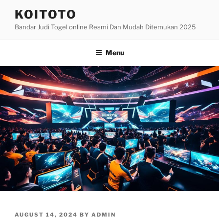
Skip
KOITOTO
to
Bandar Judi Togel online Resmi Dan Mudah Ditemukan 2025
content
Menu
POSTED
AUGUST 14, 2024
BY
ADMIN