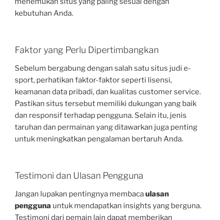
menemukan situs yang paling sesuai dengan
kebutuhan Anda.
Faktor yang Perlu Dipertimbangkan
Sebelum bergabung dengan salah satu situs judi e-
sport, perhatikan faktor-faktor seperti lisensi,
keamanan data pribadi, dan kualitas customer service.
Pastikan situs tersebut memiliki dukungan yang baik
dan responsif terhadap pengguna. Selain itu, jenis
taruhan dan permainan yang ditawarkan juga penting
untuk meningkatkan pengalaman bertaruh Anda.
Testimoni dan Ulasan Pengguna
Jangan lupakan pentingnya membaca
ulasan
pengguna
untuk mendapatkan insights yang berguna.
Testimoni dari pemain lain dapat memberikan