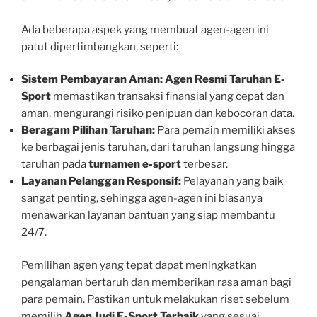
Ada beberapa aspek yang membuat agen-agen ini
patut dipertimbangkan, seperti:
Sistem Pembayaran Aman:
Agen Resmi Taruhan E-
Sport
memastikan transaksi finansial yang cepat dan
aman, mengurangi risiko penipuan dan kebocoran data.
Beragam Pilihan Taruhan:
Para pemain memiliki akses
ke berbagai jenis taruhan, dari taruhan langsung hingga
taruhan pada
turnamen e-sport
terbesar.
Layanan Pelanggan Responsif:
Pelayanan yang baik
sangat penting, sehingga agen-agen ini biasanya
menawarkan layanan bantuan yang siap membantu
24/7.
Pemilihan agen yang tepat dapat meningkatkan
pengalaman bertaruh dan memberikan rasa aman bagi
para pemain. Pastikan untuk melakukan riset sebelum
memilih
Agen Judi E-Sport Terbaik
yang sesuai