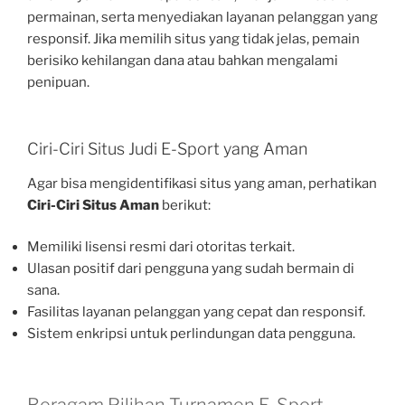
permainan, serta menyediakan layanan pelanggan yang
responsif. Jika memilih situs yang tidak jelas, pemain
berisiko kehilangan dana atau bahkan mengalami
penipuan.
Ciri-Ciri Situs Judi E-Sport yang Aman
Agar bisa mengidentifikasi situs yang aman, perhatikan
Ciri-Ciri Situs Aman
berikut:
Memiliki lisensi resmi dari otoritas terkait.
Ulasan positif dari pengguna yang sudah bermain di
sana.
Fasilitas layanan pelanggan yang cepat dan responsif.
Sistem enkripsi untuk perlindungan data pengguna.
Beragam Pilihan Turnamen E-Sport