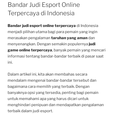
ON
Bandar Judi Esport Online
Terpercaya di Indonesia
Bandar judi esport online terpercaya
di Indonesia
menjadi pilihan utama bagi para pemain yang ingin
merasakan pengalaman
taruhan yang aman
dan
menyenangkan. Dengan semakin populernya
judi
game online terpercaya
, banyak pemain yang mencari
informasi tentang bandar-bandar terbaik di pasar saat
ini.
Dalam artikel ini, kita akan membahas secara
mendalam mengenai bandar-bandar tersebut dan
bagaimana cara memilih yang terbaik. Dengan
banyaknya opsi yang tersedia, penting bagi pemain
untuk memahami apa yang harus dicari untuk
menghindari penipuan dan mendapatkan pengalaman
terbaik dalam judi esport.