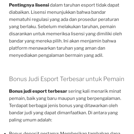
Pentingnya lisensi
dalam taruhan esport tidak dapat
diabaikan. Lisensi menunjukkan bahwa bandar
mematuhi regulasi yang ada dan prosedur peraturan
yang berlaku. Sebelum melakukan taruhan, pemain
disarankan untuk memeriksa lisensi yang dimiliki oleh
bandar yang mereka pilih. Ini akan menjamin bahwa
platform menawarkan taruhan yang aman dan
menyediakan pengalaman bermain yang adil.
Bonus Judi Esport Terbesar untuk Pemain
Bonus judi esport terbesar
sering kali menarik minat
pemain, baik yang baru maupun yang berpengalaman.
Terdapat berbagai jenis bonus yang ditawarkan oleh
bandar judi yang dapat dimanfaatkan. Di antara yang
paling umum adalah:
Bonus deposit pertama: Memberikan tambahan dana