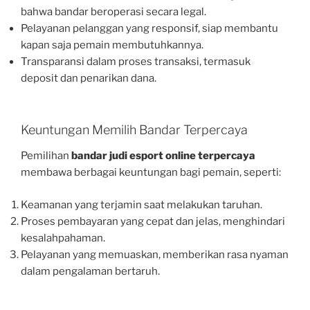
bahwa bandar beroperasi secara legal.
Pelayanan pelanggan yang responsif, siap membantu
kapan saja pemain membutuhkannya.
Transparansi dalam proses transaksi, termasuk
deposit dan penarikan dana.
Keuntungan Memilih Bandar Terpercaya
Pemilihan
bandar judi esport online terpercaya
membawa berbagai keuntungan bagi pemain, seperti:
Keamanan yang terjamin saat melakukan taruhan.
Proses pembayaran yang cepat dan jelas, menghindari
kesalahpahaman.
Pelayanan yang memuaskan, memberikan rasa nyaman
dalam pengalaman bertaruh.