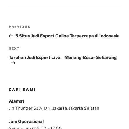
Post
Previous
PREVIOUS
navigation
Post
5 Situs Judi Esport Online Terpercaya di Indonesia
Next
NEXT
Post
Taruhan Judi Esport Live – Menang Besar Sekarang
CARI KAMI
Alamat
Jln Thunder 51 A, DKI Jakarta, Jakarta Selatan
Jam Operasional
Senin–Jumat: 9:00 – 17:00