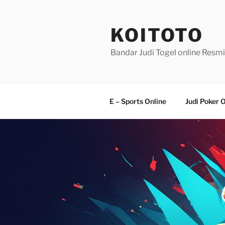
Skip
to
KOITOTO
content
Bandar Judi Togel online Res
E – Sports Online
Judi Poker 