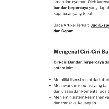
aman dan nyaman. Oleh karena
bandar terpercaya
yang dapa
keputusan yang tepat.
Baca Artikel Terkait :
Judi E-sp
dan Cepat
Mengenal Ciri-Ciri B
Ciri-ciri Bandar Terpercaya
da
antara lain:
Memiliki lisensi resmi dari otori
Menawarkan reputasi yang baik
dari ulasan dan komentar positi
Menjamin sistem keamanan yan
dan transaksi keuangan.