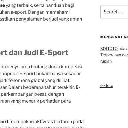
ine
yang terbaik, serta panduan bagi
Search
ruhan e-sport. Dengan memahami
for:
mastikan pengalaman berjudi yang aman
MENGENAI K
KOITOTO
adala
t dan Judi E-Sport
Terpercaya den
rupiah.
 menyeluruh tentang dunia kompetisi
populer. E-sport bukan hanya sekadar
jadi fenomena global yang dilihat
olxtoto
sar. Dalam beberapa tahun terakhir,
E-
perkembangan pesat, dengan
raan yang menarik perhatian para
port
merupakan aktivitas bertaruh pada