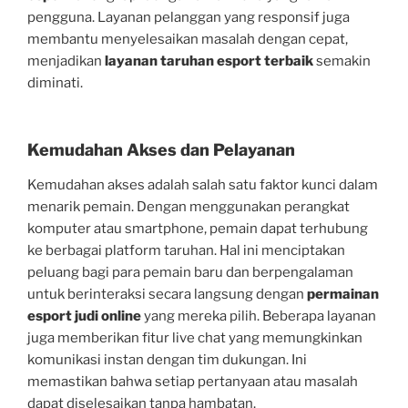
pengguna. Layanan pelanggan yang responsif juga
membantu menyelesaikan masalah dengan cepat,
menjadikan
layanan taruhan esport terbaik
semakin
diminati.
Kemudahan Akses dan Pelayanan
Kemudahan akses adalah salah satu faktor kunci dalam
menarik pemain. Dengan menggunakan perangkat
komputer atau smartphone, pemain dapat terhubung
ke berbagai platform taruhan. Hal ini menciptakan
peluang bagi para pemain baru dan berpengalaman
untuk berinteraksi secara langsung dengan
permainan
esport judi online
yang mereka pilih. Beberapa layanan
juga memberikan fitur live chat yang memungkinkan
komunikasi instan dengan tim dukungan. Ini
memastikan bahwa setiap pertanyaan atau masalah
dapat diselesaikan tanpa hambatan.