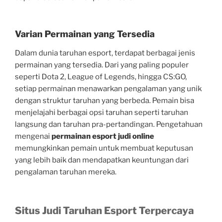
Varian Permainan yang Tersedia
Dalam dunia taruhan esport, terdapat berbagai jenis
permainan yang tersedia. Dari yang paling populer
seperti Dota 2, League of Legends, hingga CS:GO,
setiap permainan menawarkan pengalaman yang unik
dengan struktur taruhan yang berbeda. Pemain bisa
menjelajahi berbagai opsi taruhan seperti taruhan
langsung dan taruhan pra-pertandingan. Pengetahuan
mengenai
permainan esport judi online
memungkinkan pemain untuk membuat keputusan
yang lebih baik dan mendapatkan keuntungan dari
pengalaman taruhan mereka.
Situs Judi Taruhan Esport Terpercaya