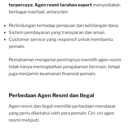
terpercaya
.
Agen resmi taruhan esport
menyediakan
berbagai manfaat, antara lain:
Perlindungan terhadap penipuan dan kehilangan dana.
Sistem pembayaran yang transparan dan aman.
Customer service yang responsif untuk membantu
pemain.
Pemahaman mengenai pentingnya memilih agen resmi
tidak hanya meningkatkan pengalaman bermain, tetapi
juga menjamin keamanan finansial pemain.
Perbedaan Agen Resmi dan Ilegal
Agen resmi dan ilegal memiliki perbedaan mendasar
yang perlu diketahui oleh para pemain. Ciri-ciri agen
resmi meliputi: