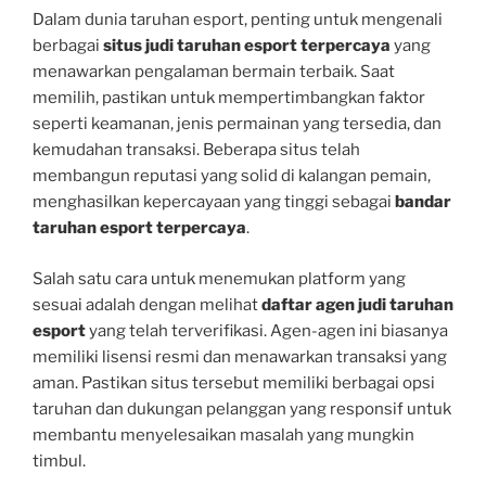
Dalam dunia taruhan esport, penting untuk mengenali
berbagai
situs judi taruhan esport terpercaya
yang
menawarkan pengalaman bermain terbaik. Saat
memilih, pastikan untuk mempertimbangkan faktor
seperti keamanan, jenis permainan yang tersedia, dan
kemudahan transaksi. Beberapa situs telah
membangun reputasi yang solid di kalangan pemain,
menghasilkan kepercayaan yang tinggi sebagai
bandar
taruhan esport terpercaya
.
Salah satu cara untuk menemukan platform yang
sesuai adalah dengan melihat
daftar agen judi taruhan
esport
yang telah terverifikasi. Agen-agen ini biasanya
memiliki lisensi resmi dan menawarkan transaksi yang
aman. Pastikan situs tersebut memiliki berbagai opsi
taruhan dan dukungan pelanggan yang responsif untuk
membantu menyelesaikan masalah yang mungkin
timbul.