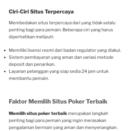
Ciri-Ciri Situs Terpercaya
Membedakan situs terpercaya dari yang tidak selalu
penting bagi para pemain. Beberapa ciri yang harus
diperhatikan meliputi:
Memiliki lisensi resmi dari badan regulator yang diakui.
Sistem pembayaran yang aman dan variasi metode
deposit dan penarikan.
Layanan pelanggan yang siap sedia 24 jam untuk
membantu pemain.
Faktor Memilih Situs Poker Terbaik
Memilih situs poker terbaik
merupakan langkah
penting bagi para pemain yang ingin merasakan
pengalaman bermain yang aman dan menyenangkan.