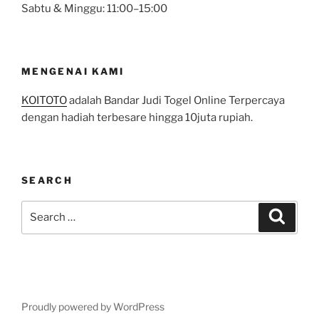
Sabtu & Minggu: 11:00–15:00
MENGENAI KAMI
KOITOTO
adalah Bandar Judi Togel Online Terpercaya
dengan hadiah terbesare hingga 10juta rupiah.
SEARCH
Search
Search
for:
Proudly powered by WordPress