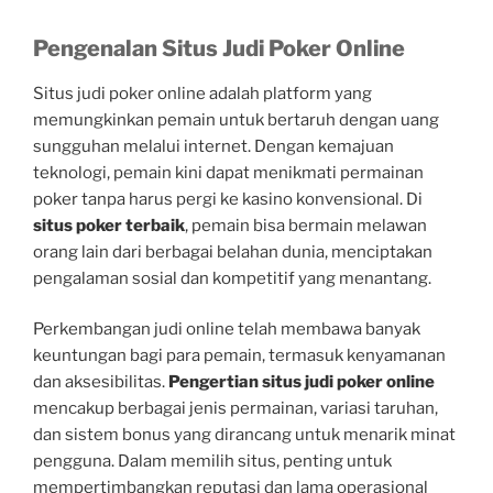
Pengenalan Situs Judi Poker Online
Situs judi poker online adalah platform yang
memungkinkan pemain untuk bertaruh dengan uang
sungguhan melalui internet. Dengan kemajuan
teknologi, pemain kini dapat menikmati permainan
poker tanpa harus pergi ke kasino konvensional. Di
situs poker terbaik
, pemain bisa bermain melawan
orang lain dari berbagai belahan dunia, menciptakan
pengalaman sosial dan kompetitif yang menantang.
Perkembangan judi online telah membawa banyak
keuntungan bagi para pemain, termasuk kenyamanan
dan aksesibilitas.
Pengertian situs judi poker online
mencakup berbagai jenis permainan, variasi taruhan,
dan sistem bonus yang dirancang untuk menarik minat
pengguna. Dalam memilih situs, penting untuk
mempertimbangkan reputasi dan lama operasional