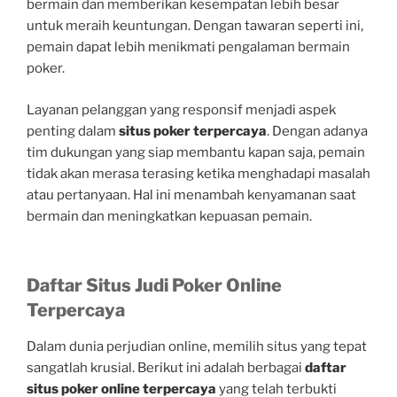
bermain dan memberikan kesempatan lebih besar
untuk meraih keuntungan. Dengan tawaran seperti ini,
pemain dapat lebih menikmati pengalaman bermain
poker.
Layanan pelanggan yang responsif menjadi aspek
penting dalam
situs poker terpercaya
. Dengan adanya
tim dukungan yang siap membantu kapan saja, pemain
tidak akan merasa terasing ketika menghadapi masalah
atau pertanyaan. Hal ini menambah kenyamanan saat
bermain dan meningkatkan kepuasan pemain.
Daftar Situs Judi Poker Online
Terpercaya
Dalam dunia perjudian online, memilih situs yang tepat
sangatlah krusial. Berikut ini adalah berbagai
daftar
situs poker online terpercaya
yang telah terbukti