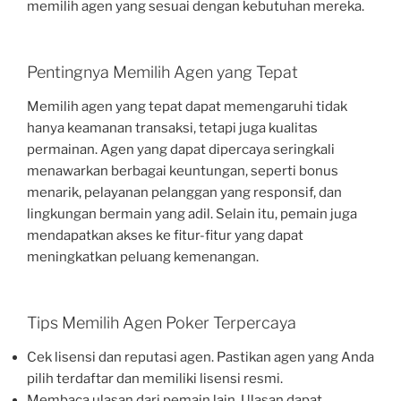
memilih agen yang sesuai dengan kebutuhan mereka.
Pentingnya Memilih Agen yang Tepat
Memilih agen yang tepat dapat memengaruhi tidak
hanya keamanan transaksi, tetapi juga kualitas
permainan. Agen yang dapat dipercaya seringkali
menawarkan berbagai keuntungan, seperti bonus
menarik, pelayanan pelanggan yang responsif, dan
lingkungan bermain yang adil. Selain itu, pemain juga
mendapatkan akses ke fitur-fitur yang dapat
meningkatkan peluang kemenangan.
Tips Memilih Agen Poker Terpercaya
Cek lisensi dan reputasi agen. Pastikan agen yang Anda
pilih terdaftar dan memiliki lisensi resmi.
Membaca ulasan dari pemain lain. Ulasan dapat