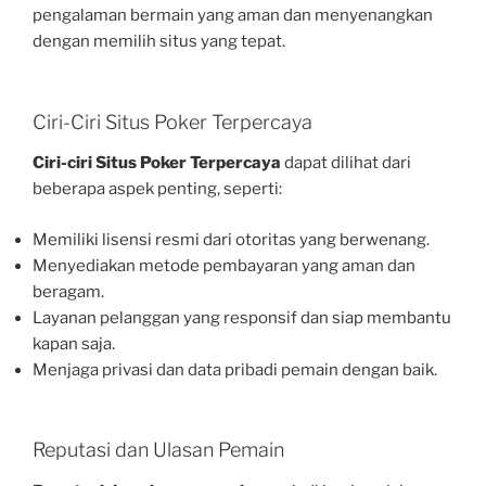
pengalaman bermain yang aman dan menyenangkan
dengan memilih situs yang tepat.
Ciri-Ciri Situs Poker Terpercaya
Ciri-ciri Situs Poker Terpercaya
dapat dilihat dari
beberapa aspek penting, seperti:
Memiliki lisensi resmi dari otoritas yang berwenang.
Menyediakan metode pembayaran yang aman dan
beragam.
Layanan pelanggan yang responsif dan siap membantu
kapan saja.
Menjaga privasi dan data pribadi pemain dengan baik.
Reputasi dan Ulasan Pemain