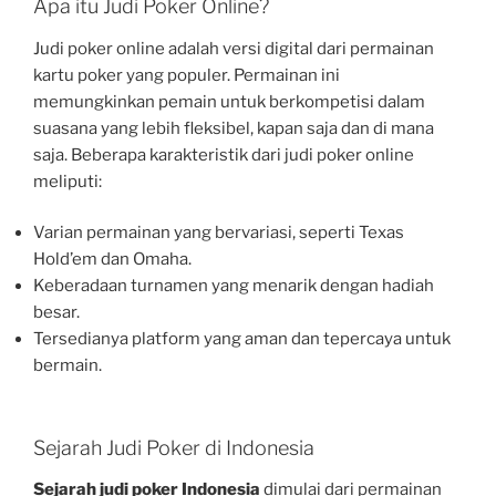
Apa itu Judi Poker Online?
Judi poker online adalah versi digital dari permainan
kartu poker yang populer. Permainan ini
memungkinkan pemain untuk berkompetisi dalam
suasana yang lebih fleksibel, kapan saja dan di mana
saja. Beberapa karakteristik dari judi poker online
meliputi:
Varian permainan yang bervariasi, seperti Texas
Hold’em dan Omaha.
Keberadaan turnamen yang menarik dengan hadiah
besar.
Tersedianya platform yang aman dan tepercaya untuk
bermain.
Sejarah Judi Poker di Indonesia
Sejarah judi poker Indonesia
dimulai dari permainan