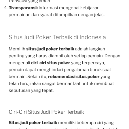
transaksi yang aman.
Transparansi:
Informasi mengenai kebijakan
permainan dan syarat ditampilkan dengan jelas.
Situs Judi Poker Terbaik di Indonesia
Memilih
situs judi poker terbaik
adalah langkah
penting yang harus diambil oleh setiap pemain. Dengan
mengenali
ciri-ciri situs poker
yang terpercaya,
pemain dapat menghindari pengalaman buruk saat
bermain. Selain itu,
rekomendasi situs poker
yang
telah teruji akan sangat bermanfaat untuk membuat
keputusan yang tepat.
Ciri-Ciri Situs Judi Poker Terbaik
Situs judi poker terbaik
memiliki beberapa ciri yang