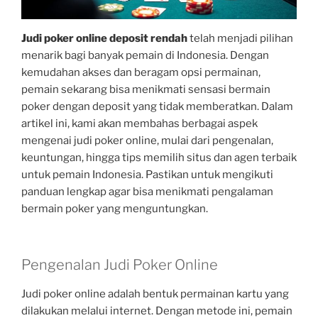
Judi poker online deposit rendah
telah menjadi pilihan
menarik bagi banyak pemain di Indonesia. Dengan
kemudahan akses dan beragam opsi permainan,
pemain sekarang bisa menikmati sensasi bermain
poker dengan deposit yang tidak memberatkan. Dalam
artikel ini, kami akan membahas berbagai aspek
mengenai judi poker online, mulai dari pengenalan,
keuntungan, hingga tips memilih situs dan agen terbaik
untuk pemain Indonesia. Pastikan untuk mengikuti
panduan lengkap agar bisa menikmati pengalaman
bermain poker yang menguntungkan.
Pengenalan Judi Poker Online
Judi poker online adalah bentuk permainan kartu yang
dilakukan melalui internet. Dengan metode ini, pemain