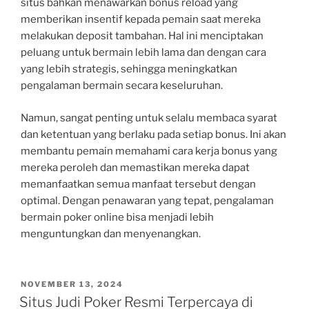
situs bahkan menawarkan bonus reload yang
memberikan insentif kepada pemain saat mereka
melakukan deposit tambahan. Hal ini menciptakan
peluang untuk bermain lebih lama dan dengan cara
yang lebih strategis, sehingga meningkatkan
pengalaman bermain secara keseluruhan.
Namun, sangat penting untuk selalu membaca syarat
dan ketentuan yang berlaku pada setiap bonus. Ini akan
membantu pemain memahami cara kerja bonus yang
mereka peroleh dan memastikan mereka dapat
memanfaatkan semua manfaat tersebut dengan
optimal. Dengan penawaran yang tepat, pengalaman
bermain poker online bisa menjadi lebih
menguntungkan dan menyenangkan.
POSTED
NOVEMBER 13, 2024
ON
Situs Judi Poker Resmi Terpercaya di