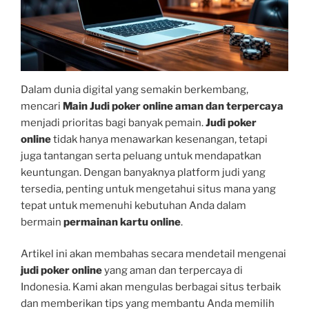
Dalam dunia digital yang semakin berkembang,
mencari
Main Judi poker online aman dan terpercaya
menjadi prioritas bagi banyak pemain.
Judi poker
online
tidak hanya menawarkan kesenangan, tetapi
juga tantangan serta peluang untuk mendapatkan
keuntungan. Dengan banyaknya platform judi yang
tersedia, penting untuk mengetahui situs mana yang
tepat untuk memenuhi kebutuhan Anda dalam
bermain
permainan kartu online
.
Artikel ini akan membahas secara mendetail mengenai
judi poker online
yang aman dan terpercaya di
Indonesia. Kami akan mengulas berbagai situs terbaik
dan memberikan tips yang membantu Anda memilih