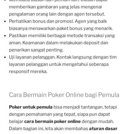
memberikan gambaran yang jelas mengenai
pengalaman orang lain dengan agen tersebut.
Perhatikan bonus dan promosi. Agen yang baik
biasanya menawarkan paket bonus yang menarik.
Pastikan memiliki berbagai metode transaksi yang
aman. Keamanan dalam melakukan deposit dan
penarikan sangat penting.
Uji layanan pelanggan. Kontak langsung dengan tim
layanan pelanggan untuk mengetahui seberapa
responsif mereka.
Cara Bermain Poker Online bagi Pemula
Poker untuk pemula
bisa menjadi tantangan, tetapi
dengan pemahaman yang tepat, siapa pun dapat
belajar
cara bermain poker online
dengan mudah.
Dalam bagian ini, kita akan membahas
aturan dasar