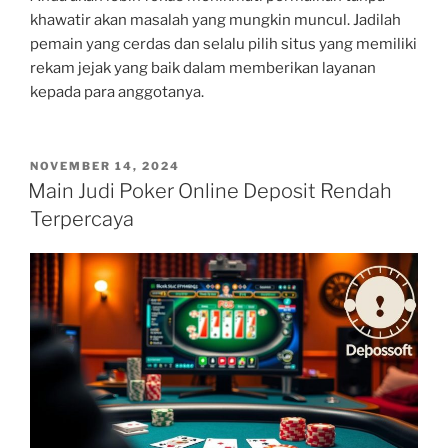
khawatir akan masalah yang mungkin muncul. Jadilah
pemain yang cerdas dan selalu pilih situs yang memiliki
rekam jejak yang baik dalam memberikan layanan
kepada para anggotanya.
POSTED
NOVEMBER 14, 2024
ON
Main Judi Poker Online Deposit Rendah
Terpercaya