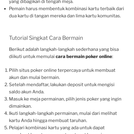
yang dibagikan di tengah meja.
Pemain harus membentuk kombinasi kartu terbaik dari
dua kartu di tangan mereka dan lima kartu komunitas.
Tutorial Singkat Cara Bermain
Berikut adalah langkah-langkah sederhana yang bisa
diikuti untuk memulai
cara bermain poker online
:
Pilih situs poker online terpercaya untuk membuat
akun dan mulai bermain.
Setelah mendaftar, lakukan deposit untuk mengisi
saldo akun Anda.
Masuk ke meja permainan, pilih jenis poker yang ingin
dimainkan.
Ikuti langkah-langkah permainan, mulai dari melihat
kartu Anda hingga membuat taruhan.
Pelajari kombinasi kartu yang ada untuk dapat