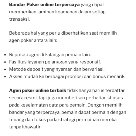
Bandar Poker online terpercaya
yang dapat
memberikan jaminan keamanan dalam setiap
transaksi.
Beberapa hal yang perlu diperhatikan saat memilih
agen poker antara lain:
Reputasi agen di kalangan pemain lain.
Fasilitas layanan pelanggan yang responsif.
Metode deposit yang nyaman dan bervariasi.
Akses mudah ke berbagai promosi dan bonus menarik.
Agen poker online terbaik
tidak hanya harus terdaftar
secara resmi, tapi juga memberikan perhatian khusus
pada keselamatan data para pemain. Dengan memilih
bandar yang terpercaya, pemain dapat bermain dengan
tenang dan fokus pada strategi permainan mereka
tanpa khawatir.