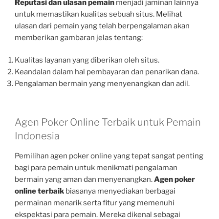
Reputasi dan ulasan pemain
menjadi jaminan lainnya
untuk memastikan kualitas sebuah situs. Melihat
ulasan dari pemain yang telah berpengalaman akan
memberikan gambaran jelas tentang:
Kualitas layanan yang diberikan oleh situs.
Keandalan dalam hal pembayaran dan penarikan dana.
Pengalaman bermain yang menyenangkan dan adil.
Agen Poker Online Terbaik untuk Pemain
Indonesia
Pemilihan agen poker online yang tepat sangat penting
bagi para pemain untuk menikmati pengalaman
bermain yang aman dan menyenangkan.
Agen poker
online terbaik
biasanya menyediakan berbagai
permainan menarik serta fitur yang memenuhi
ekspektasi para pemain. Mereka dikenal sebagai