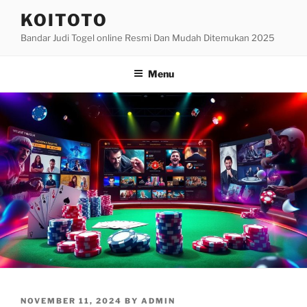
Skip
KOITOTO
to
Bandar Judi Togel online Resmi Dan Mudah Ditemukan 2025
content
Menu
POSTED
NOVEMBER 11, 2024
BY
ADMIN