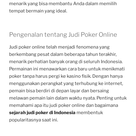
menarik yang bisa membantu Anda dalam memilih
tempat bermain yang ideal.
Pengenalan tentang Judi Poker Online
Judi poker online telah menjadi fenomena yang
berkembang pesat dalam beberapa tahun terakhir,
menarik perhatian banyak orang di seluruh Indonesia.
Permainan ini menawarkan cara baru untuk menikmati
poker tanpa harus pergi ke kasino fisik. Dengan hanya
menggunakan perangkat yang terhubung ke internet,
pemain bisa berdiri di depan layar dan bersaing
melawan pemain lain dalam waktu nyata. Penting untuk
memahami apa itu judi poker online dan bagaimana
sejarah judi poker di Indonesia
membentuk
popularitasnya saat ini.