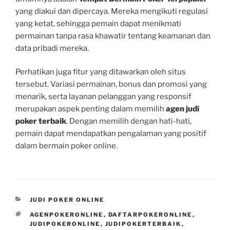
yang diakui dan dipercaya. Mereka mengikuti regulasi
yang ketat, sehingga pemain dapat menikmati
permainan tanpa rasa khawatir tentang keamanan dan
data pribadi mereka.
Perhatikan juga fitur yang ditawarkan oleh situs
tersebut. Variasi permainan, bonus dan promosi yang
menarik, serta layanan pelanggan yang responsif
merupakan aspek penting dalam memilih
agen judi
poker terbaik
. Dengan memilih dengan hati-hati,
pemain dapat mendapatkan pengalaman yang positif
dalam bermain poker online.
CATEGORIES
JUDI POKER ONLINE
TAGS
AGENPOKERONLINE
,
DAFTARPOKERONLINE
,
JUDIPOKERONLINE
,
JUDIPOKERTERBAIK
,