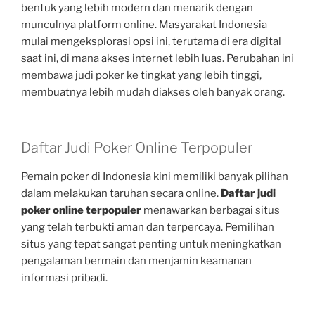
bentuk yang lebih modern dan menarik dengan
munculnya platform online. Masyarakat Indonesia
mulai mengeksplorasi opsi ini, terutama di era digital
saat ini, di mana akses internet lebih luas. Perubahan ini
membawa judi poker ke tingkat yang lebih tinggi,
membuatnya lebih mudah diakses oleh banyak orang.
Daftar Judi Poker Online Terpopuler
Pemain poker di Indonesia kini memiliki banyak pilihan
dalam melakukan taruhan secara online.
Daftar judi
poker online terpopuler
menawarkan berbagai situs
yang telah terbukti aman dan terpercaya. Pemilihan
situs yang tepat sangat penting untuk meningkatkan
pengalaman bermain dan menjamin keamanan
informasi pribadi.