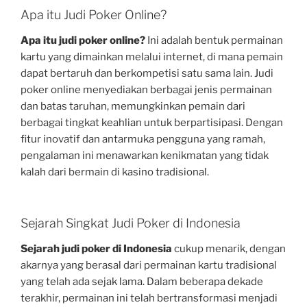
Apa itu Judi Poker Online?
Apa itu judi poker online?
Ini adalah bentuk permainan
kartu yang dimainkan melalui internet, di mana pemain
dapat bertaruh dan berkompetisi satu sama lain. Judi
poker online menyediakan berbagai jenis permainan
dan batas taruhan, memungkinkan pemain dari
berbagai tingkat keahlian untuk berpartisipasi. Dengan
fitur inovatif dan antarmuka pengguna yang ramah,
pengalaman ini menawarkan kenikmatan yang tidak
kalah dari bermain di kasino tradisional.
Sejarah Singkat Judi Poker di Indonesia
Sejarah judi poker di Indonesia
cukup menarik, dengan
akarnya yang berasal dari permainan kartu tradisional
yang telah ada sejak lama. Dalam beberapa dekade
terakhir, permainan ini telah bertransformasi menjadi