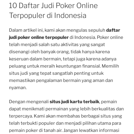
ON
10 Daftar Judi Poker Online
Terpopuler di Indonesia
Dalam artikel ini, kami akan mengulas sepuluh
daftar
judi poker online terpopuler
di Indonesia. Poker online
telah menjadi salah satu aktivitas yang sangat
disenangi oleh banyak orang, tidak hanya karena
keseruan dalam bermain, tetapi juga karena adanya
peluang untuk meraih keuntungan finansial. Memilih
situs judi yang tepat sangatlah penting untuk
memastikan pengalaman bermain yang aman dan
nyaman.
Dengan mengenali
situs judi kartu terbaik
, pemain
dapat menikmati permainan yang lebih berkualitas dan
terpercaya. Kami akan membahas berbagai situs yang
telah terbukti populer dan menjadi pilihan utama para
pemain poker di tanah air. Jangan lewatkan informasi