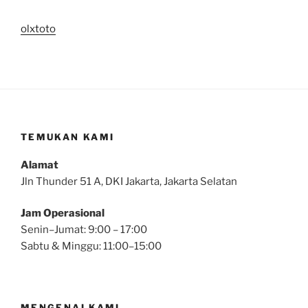
olxtoto
TEMUKAN KAMI
Alamat
Jln Thunder 51 A, DKI Jakarta, Jakarta Selatan
Jam Operasional
Senin–Jumat: 9:00 – 17:00
Sabtu & Minggu: 11:00–15:00
MENGENAI KAMI