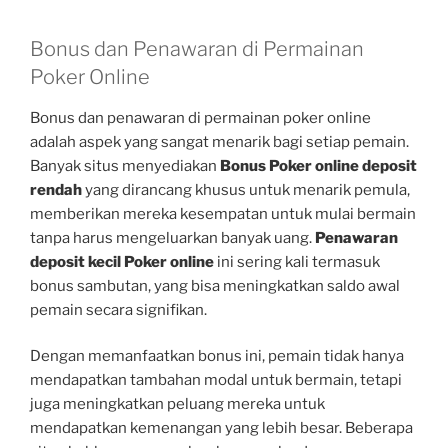
Bonus dan Penawaran di Permainan
Poker Online
Bonus dan penawaran di permainan poker online
adalah aspek yang sangat menarik bagi setiap pemain.
Banyak situs menyediakan
Bonus Poker online deposit
rendah
yang dirancang khusus untuk menarik pemula,
memberikan mereka kesempatan untuk mulai bermain
tanpa harus mengeluarkan banyak uang.
Penawaran
deposit kecil Poker online
ini sering kali termasuk
bonus sambutan, yang bisa meningkatkan saldo awal
pemain secara signifikan.
Dengan memanfaatkan bonus ini, pemain tidak hanya
mendapatkan tambahan modal untuk bermain, tetapi
juga meningkatkan peluang mereka untuk
mendapatkan kemenangan yang lebih besar. Beberapa