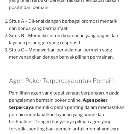
yang telah terbukti berkualitas dan mendapat ulasan
positif dari pemain:
Situs A – Dikenal dengan berbagai promosi menarik
dan bonus yang bermanfaat.
Situs B – Memiliki sistem keamanan yang bagus dan
layanan pelanggan yang responsif.
Situs C – Menawarkan pengalaman bermain yang
menyenangkan dengan banyak pilihan permainan.
Agen Poker Terpercaya untuk Pemain
Pemilihan agen yang tepat sangat berpengaruh pada
pengalaman bermain poker online.
Agen poker
terpercaya
memiliki peran penting dalam memastikan
pemain mendapatkan layanan yang aman dan
berkualitas. Dengan banyaknya pilihan agen yang
tersedia, penting bagi pemain untuk memahami cara