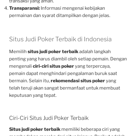
transaksi yang aman.
Transparansi:
Informasi mengenai kebijakan
permainan dan syarat ditampilkan dengan jelas.
Situs Judi Poker Terbaik di Indonesia
Memilih
situs judi poker terbaik
adalah langkah
penting yang harus diambil oleh setiap pemain. Dengan
mengenali
ciri-ciri situs poker
yang terpercaya,
pemain dapat menghindari pengalaman buruk saat
bermain. Selain itu,
rekomendasi situs poker
yang
telah teruji akan sangat bermanfaat untuk membuat
keputusan yang tepat.
Ciri-Ciri Situs Judi Poker Terbaik
Situs judi poker terbaik
memiliki beberapa ciri yang