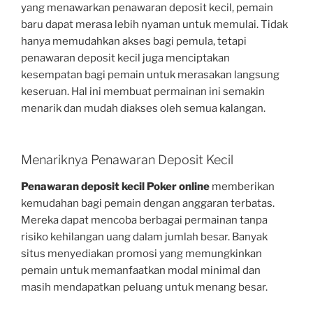
yang menawarkan penawaran deposit kecil, pemain
baru dapat merasa lebih nyaman untuk memulai. Tidak
hanya memudahkan akses bagi pemula, tetapi
penawaran deposit kecil juga menciptakan
kesempatan bagi pemain untuk merasakan langsung
keseruan. Hal ini membuat permainan ini semakin
menarik dan mudah diakses oleh semua kalangan.
Menariknya Penawaran Deposit Kecil
Penawaran deposit kecil Poker online
memberikan
kemudahan bagi pemain dengan anggaran terbatas.
Mereka dapat mencoba berbagai permainan tanpa
risiko kehilangan uang dalam jumlah besar. Banyak
situs menyediakan promosi yang memungkinkan
pemain untuk memanfaatkan modal minimal dan
masih mendapatkan peluang untuk menang besar.