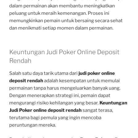
dalam permainan akan membantu meningkatkan
peluang untuk meraih kemenangan. Proses ini
memungkinkan pemain untuk bersaing secara sehat
dan menikmati setiap momen dalam permainan.
Keuntungan Judi Poker Online Deposit
Rendah
Salah satu daya tarik utama dari
judi poker online
deposit rendah
adalah kesempatan untuk memulai
permainan tanpa harus mengeluarkan banyak uang.
Dengan menerapkan strategi ini, pemain dapat
mengurangi risiko kehilangan yang besar.
Keuntungan
Judi Poker online deposit rendah
sangat terasa,
terutama bagi pemula yang ingin mencoba
peruntungan mereka.