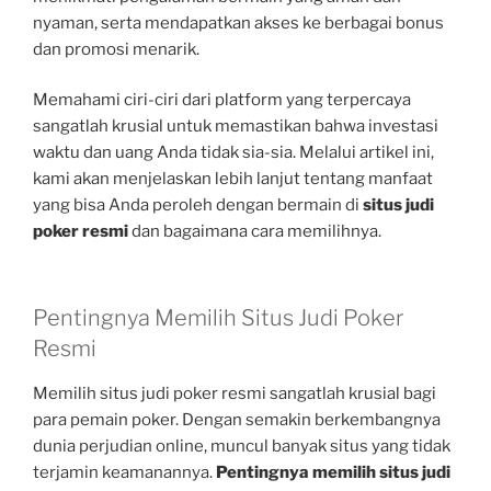
nyaman, serta mendapatkan akses ke berbagai bonus
dan promosi menarik.
Memahami ciri-ciri dari platform yang terpercaya
sangatlah krusial untuk memastikan bahwa investasi
waktu dan uang Anda tidak sia-sia. Melalui artikel ini,
kami akan menjelaskan lebih lanjut tentang manfaat
yang bisa Anda peroleh dengan bermain di
situs judi
poker resmi
dan bagaimana cara memilihnya.
Pentingnya Memilih Situs Judi Poker
Resmi
Memilih situs judi poker resmi sangatlah krusial bagi
para pemain poker. Dengan semakin berkembangnya
dunia perjudian online, muncul banyak situs yang tidak
terjamin keamanannya.
Pentingnya memilih situs judi