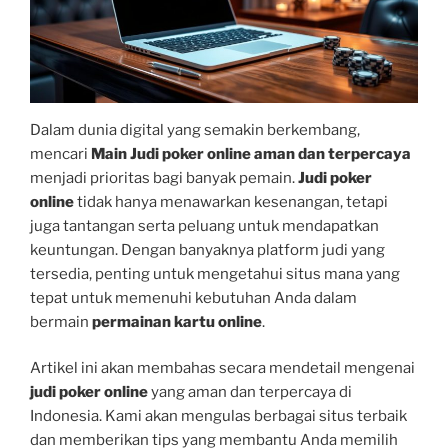
Dalam dunia digital yang semakin berkembang,
mencari
Main Judi poker online aman dan terpercaya
menjadi prioritas bagi banyak pemain.
Judi poker
online
tidak hanya menawarkan kesenangan, tetapi
juga tantangan serta peluang untuk mendapatkan
keuntungan. Dengan banyaknya platform judi yang
tersedia, penting untuk mengetahui situs mana yang
tepat untuk memenuhi kebutuhan Anda dalam
bermain
permainan kartu online
.
Artikel ini akan membahas secara mendetail mengenai
judi poker online
yang aman dan terpercaya di
Indonesia. Kami akan mengulas berbagai situs terbaik
dan memberikan tips yang membantu Anda memilih