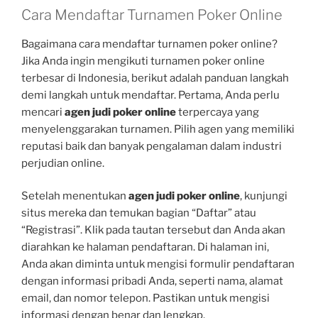
Cara Mendaftar Turnamen Poker Online
Bagaimana cara mendaftar turnamen poker online?
Jika Anda ingin mengikuti turnamen poker online
terbesar di Indonesia, berikut adalah panduan langkah
demi langkah untuk mendaftar. Pertama, Anda perlu
mencari
agen judi poker online
terpercaya yang
menyelenggarakan turnamen. Pilih agen yang memiliki
reputasi baik dan banyak pengalaman dalam industri
perjudian online.
Setelah menentukan
agen judi poker online
, kunjungi
situs mereka dan temukan bagian “Daftar” atau
“Registrasi”. Klik pada tautan tersebut dan Anda akan
diarahkan ke halaman pendaftaran. Di halaman ini,
Anda akan diminta untuk mengisi formulir pendaftaran
dengan informasi pribadi Anda, seperti nama, alamat
email, dan nomor telepon. Pastikan untuk mengisi
informasi dengan benar dan lengkap.