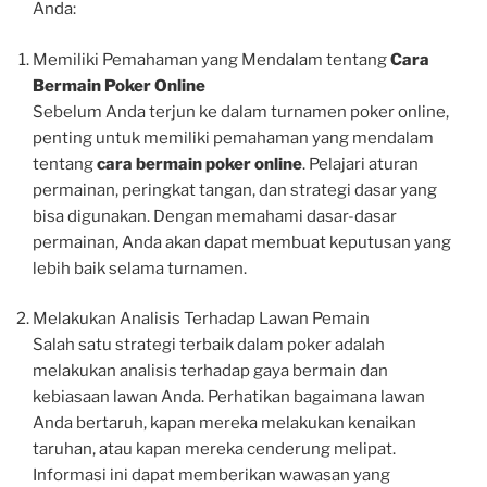
Anda:
Memiliki Pemahaman yang Mendalam tentang
Cara
Bermain Poker Online
Sebelum Anda terjun ke dalam turnamen poker online,
penting untuk memiliki pemahaman yang mendalam
tentang
cara bermain poker online
. Pelajari aturan
permainan, peringkat tangan, dan strategi dasar yang
bisa digunakan. Dengan memahami dasar-dasar
permainan, Anda akan dapat membuat keputusan yang
lebih baik selama turnamen.
Melakukan Analisis Terhadap Lawan Pemain
Salah satu strategi terbaik dalam poker adalah
melakukan analisis terhadap gaya bermain dan
kebiasaan lawan Anda. Perhatikan bagaimana lawan
Anda bertaruh, kapan mereka melakukan kenaikan
taruhan, atau kapan mereka cenderung melipat.
Informasi ini dapat memberikan wawasan yang