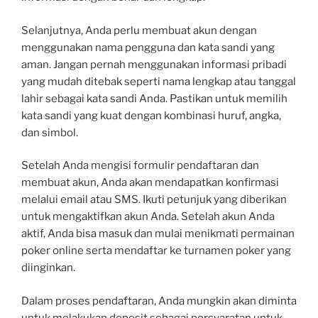
Selanjutnya, Anda perlu membuat akun dengan
menggunakan nama pengguna dan kata sandi yang
aman. Jangan pernah menggunakan informasi pribadi
yang mudah ditebak seperti nama lengkap atau tanggal
lahir sebagai kata sandi Anda. Pastikan untuk memilih
kata sandi yang kuat dengan kombinasi huruf, angka,
dan simbol.
Setelah Anda mengisi formulir pendaftaran dan
membuat akun, Anda akan mendapatkan konfirmasi
melalui email atau SMS. Ikuti petunjuk yang diberikan
untuk mengaktifkan akun Anda. Setelah akun Anda
aktif, Anda bisa masuk dan mulai menikmati permainan
poker online serta mendaftar ke turnamen poker yang
diinginkan.
Dalam proses pendaftaran, Anda mungkin akan diminta
untuk melakukan deposit sebagai persyaratan untuk