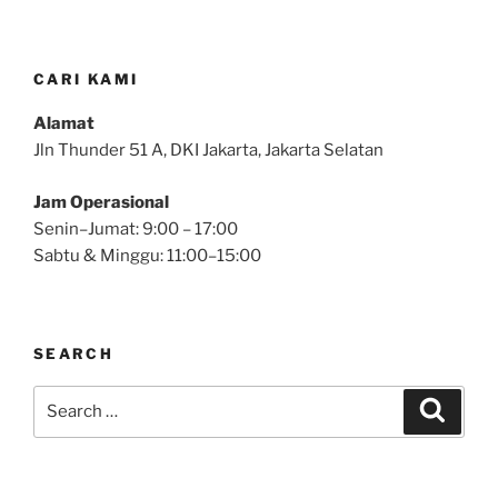
CARI KAMI
Alamat
Jln Thunder 51 A, DKI Jakarta, Jakarta Selatan
Jam Operasional
Senin–Jumat: 9:00 – 17:00
Sabtu & Minggu: 11:00–15:00
SEARCH
Search
Search
for: