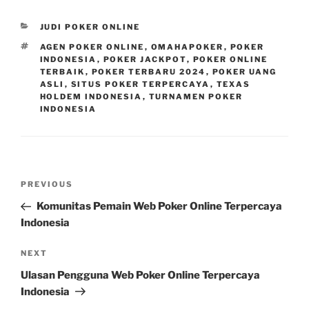
CATEGORIES
JUDI POKER ONLINE
TAGS
AGEN POKER ONLINE
,
OMAHAPOKER
,
POKER
INDONESIA
,
POKER JACKPOT
,
POKER ONLINE
TERBAIK
,
POKER TERBARU 2024
,
POKER UANG
ASLI
,
SITUS POKER TERPERCAYA
,
TEXAS
HOLDEM INDONESIA
,
TURNAMEN POKER
INDONESIA
Post
Previous
PREVIOUS
navigation
Post
Komunitas Pemain Web Poker Online Terpercaya
Indonesia
Next
NEXT
Post
Ulasan Pengguna Web Poker Online Terpercaya
Indonesia