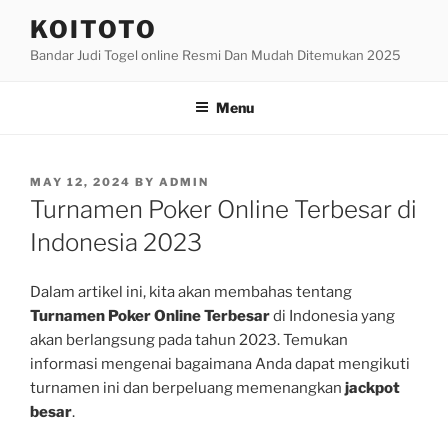
Skip
KOITOTO
to
Bandar Judi Togel online Resmi Dan Mudah Ditemukan 2025
content
Menu
POSTED
MAY 12, 2024
BY
ADMIN
ON
Turnamen Poker Online Terbesar di
Indonesia 2023
Dalam artikel ini, kita akan membahas tentang
Turnamen Poker Online Terbesar
di Indonesia yang
akan berlangsung pada tahun 2023. Temukan
informasi mengenai bagaimana Anda dapat mengikuti
turnamen ini dan berpeluang memenangkan
jackpot
besar
.