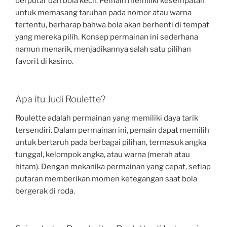
berputar dan bola kecil. Pemain memiliki kesempatan
untuk memasang taruhan pada nomor atau warna
tertentu, berharap bahwa bola akan berhenti di tempat
yang mereka pilih. Konsep permainan ini sederhana
namun menarik, menjadikannya salah satu pilihan
favorit di kasino.
Apa itu Judi Roulette?
Roulette adalah permainan yang memiliki daya tarik
tersendiri. Dalam permainan ini, pemain dapat memilih
untuk bertaruh pada berbagai pilihan, termasuk angka
tunggal, kelompok angka, atau warna (merah atau
hitam). Dengan mekanika permainan yang cepat, setiap
putaran memberikan momen ketegangan saat bola
bergerak di roda.