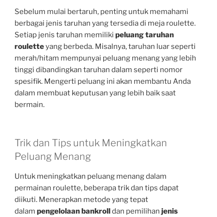
Sebelum mulai bertaruh, penting untuk memahami
berbagai jenis taruhan yang tersedia di meja roulette.
Setiap jenis taruhan memiliki
peluang taruhan
roulette
yang berbeda. Misalnya, taruhan luar seperti
merah/hitam mempunyai peluang menang yang lebih
tinggi dibandingkan taruhan dalam seperti nomor
spesifik. Mengerti peluang ini akan membantu Anda
dalam membuat keputusan yang lebih baik saat
bermain.
Trik dan Tips untuk Meningkatkan
Peluang Menang
Untuk meningkatkan peluang menang dalam
permainan roulette, beberapa trik dan tips dapat
diikuti. Menerapkan metode yang tepat
dalam
pengelolaan bankroll
dan pemilihan
jenis