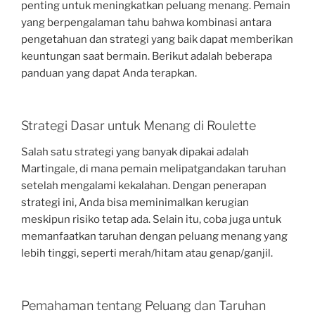
penting untuk meningkatkan peluang menang. Pemain
yang berpengalaman tahu bahwa kombinasi antara
pengetahuan dan strategi yang baik dapat memberikan
keuntungan saat bermain. Berikut adalah beberapa
panduan yang dapat Anda terapkan.
Strategi Dasar untuk Menang di Roulette
Salah satu strategi yang banyak dipakai adalah
Martingale, di mana pemain melipatgandakan taruhan
setelah mengalami kekalahan. Dengan penerapan
strategi ini, Anda bisa meminimalkan kerugian
meskipun risiko tetap ada. Selain itu, coba juga untuk
memanfaatkan taruhan dengan peluang menang yang
lebih tinggi, seperti merah/hitam atau genap/ganjil.
Pemahaman tentang Peluang dan Taruhan