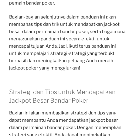
pemain bandar poker.
Bagian-bagian selanjutnya dalam panduan ini akan
membahas tips dan trik untuk mendapatkan jackpot
besar dalam permainan bandar poker, serta bagaimana
menggunakan panduan ini secara efektif untuk
mencapai tujuan Anda. Jadi, ikuti terus panduan ini
untuk mempelajari strategi-strategi yang terbukti
berhasil dan meningkatkan peluang Anda meraih
jackpot poker yang menggiurkan!
Strategi dan Tips untuk Mendapatkan
Jackpot Besar Bandar Poker
Bagian ini akan membagikan strategi dan tips yang
dapat membantu Anda mendapatkan jackpot besar
dalam permainan bandar poker. Dengan menerapkan
strategi yang efektif, Anda dapat meningkatkan