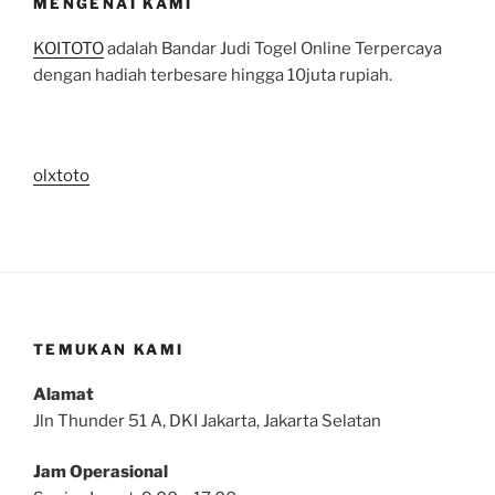
MENGENAI KAMI
KOITOTO
adalah Bandar Judi Togel Online Terpercaya
dengan hadiah terbesare hingga 10juta rupiah.
olxtoto
TEMUKAN KAMI
Alamat
Jln Thunder 51 A, DKI Jakarta, Jakarta Selatan
Jam Operasional