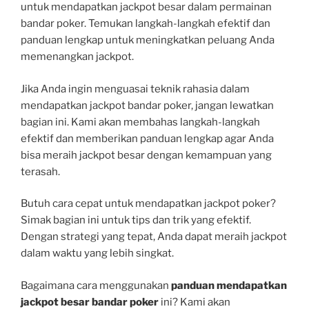
untuk mendapatkan jackpot besar dalam permainan
bandar poker. Temukan langkah-langkah efektif dan
panduan lengkap untuk meningkatkan peluang Anda
memenangkan jackpot.
Jika Anda ingin menguasai teknik rahasia dalam
mendapatkan jackpot bandar poker, jangan lewatkan
bagian ini. Kami akan membahas langkah-langkah
efektif dan memberikan panduan lengkap agar Anda
bisa meraih jackpot besar dengan kemampuan yang
terasah.
Butuh cara cepat untuk mendapatkan jackpot poker?
Simak bagian ini untuk tips dan trik yang efektif.
Dengan strategi yang tepat, Anda dapat meraih jackpot
dalam waktu yang lebih singkat.
Bagaimana cara menggunakan
panduan mendapatkan
jackpot besar bandar poker
ini? Kami akan