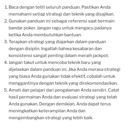
Baca dengan teliti seluruh panduan. Pastikan Anda
memahami setiap strategi dan teknik yang disajikan.
Gunakan panduan ini sebagai referensi saat bermain
bandar poker. Jangan ragu untuk mengacu padanya
ketika Anda membutuhkan bantuan.
Terapkan strategi yang diajarkan dalam panduan
dengan disiplin. Ingatlah bahwa kesabaran dan
konsistensi sangat penting dalam meraih jackpot.
Jangan takut untuk mencoba teknik baru yang
dijelaskan dalam panduan ini. Jika Anda merasa strategi
yang biasa Anda gunakan tidak efektif, cobalah untuk
menggantinya dengan teknik yang direkomendasikan.
Amati dan pelajari dari pengalaman Anda sendiri. Catat
hasil permainan Anda dan evaluasi strategi yang telah
Anda gunakan. Dengan demikian, Anda dapat terus
meningkatkan keterampilan Anda dan
mengembangkan strategi yang lebih baik.