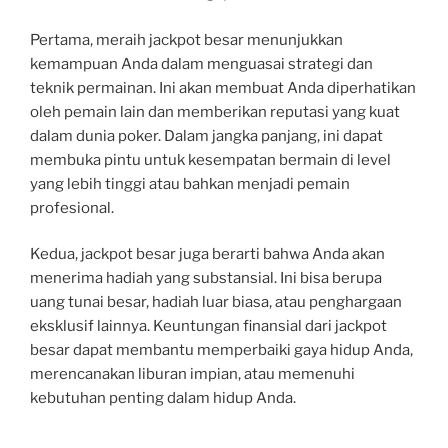
Pertama, meraih jackpot besar menunjukkan
kemampuan Anda dalam menguasai strategi dan
teknik permainan. Ini akan membuat Anda diperhatikan
oleh pemain lain dan memberikan reputasi yang kuat
dalam dunia poker. Dalam jangka panjang, ini dapat
membuka pintu untuk kesempatan bermain di level
yang lebih tinggi atau bahkan menjadi pemain
profesional.
Kedua, jackpot besar juga berarti bahwa Anda akan
menerima hadiah yang substansial. Ini bisa berupa
uang tunai besar, hadiah luar biasa, atau penghargaan
eksklusif lainnya. Keuntungan finansial dari jackpot
besar dapat membantu memperbaiki gaya hidup Anda,
merencanakan liburan impian, atau memenuhi
kebutuhan penting dalam hidup Anda.