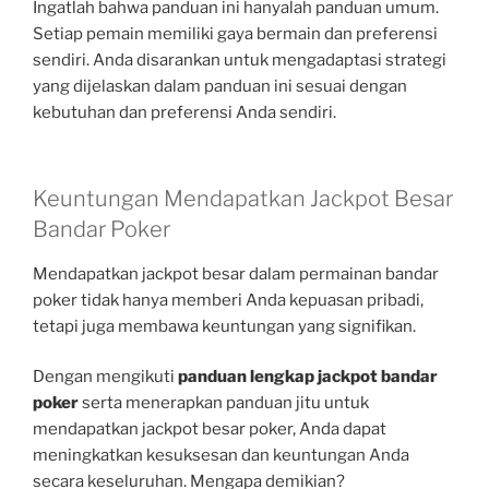
Ingatlah bahwa panduan ini hanyalah panduan umum.
Setiap pemain memiliki gaya bermain dan preferensi
sendiri. Anda disarankan untuk mengadaptasi strategi
yang dijelaskan dalam panduan ini sesuai dengan
kebutuhan dan preferensi Anda sendiri.
Keuntungan Mendapatkan Jackpot Besar
Bandar Poker
Mendapatkan jackpot besar dalam permainan bandar
poker tidak hanya memberi Anda kepuasan pribadi,
tetapi juga membawa keuntungan yang signifikan.
Dengan mengikuti
panduan lengkap jackpot bandar
poker
serta menerapkan panduan jitu untuk
mendapatkan jackpot besar poker, Anda dapat
meningkatkan kesuksesan dan keuntungan Anda
secara keseluruhan. Mengapa demikian?