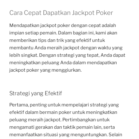
Cara Cepat Dapatkan Jackpot Poker
Mendapatkan jackpot poker dengan cepat adalah
impian setiap pemain. Dalam bagian ini, kami akan
memberikan tips dan trik yang efektif untuk
membantu Anda meraih jackpot dengan waktu yang
lebih singkat. Dengan strategi yang tepat, Anda dapat
meningkatkan peluang Anda dalam mendapatkan
jackpot poker yang menggiurkan.
Strategi yang Efektif
Pertama, penting untuk mempelajari strategi yang
efektif dalam bermain poker untuk meningkatkan
peluang meraih jackpot. Pertimbangkan untuk
mengamati gerakan dan taktik pemain lain, serta
memanfaatkan situasi yang menguntungkan. Selain