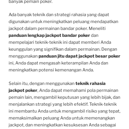
banyak pemain poker.
Ada banyak teknik dan strategi rahasia yang dapat
digunakan untuk meningkatkan peluang mendapatkan
jackpot dalam permainan bandar poker. Meneliti
panduan lengkap jackpot bandar poker
dan
mempelajari teknik-teknik ini dapat memberi Anda
keunggulan yang signifikan dalam permainan. Dengan
menggunakan
panduan jitu dapat jackpot besar poker
ini, Anda dapat mengasah keterampilan Anda dan
meningkatkan potensi kemenangan Anda.
Selain itu, dengan menggunakan
teknik rahasia
jackpot poker
, Anda dapat memahami pola permainan
pemain lain, mengambil keputusan yang lebih bijak, dan
menjalankan strategi yang lebih efektif. Teknik-teknik
ini membantu Anda untuk mengambil risiko yang tepat,
memaksimalkan peluang Anda untuk memenangkan
jackpot, dan meningkatkan kesuksesan Anda sebagai