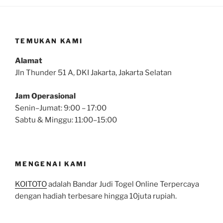
TEMUKAN KAMI
Alamat
Jln Thunder 51 A, DKI Jakarta, Jakarta Selatan
Jam Operasional
Senin–Jumat: 9:00 – 17:00
Sabtu & Minggu: 11:00–15:00
MENGENAI KAMI
KOITOTO
adalah Bandar Judi Togel Online Terpercaya
dengan hadiah terbesare hingga 10juta rupiah.