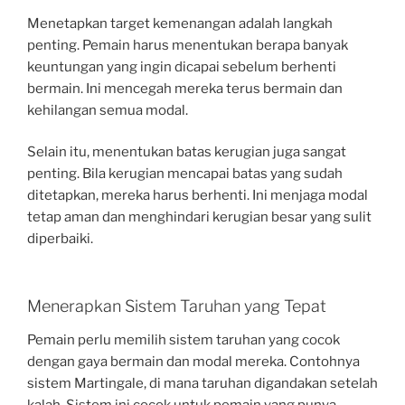
Menetapkan target kemenangan adalah langkah
penting. Pemain harus menentukan berapa banyak
keuntungan yang ingin dicapai sebelum berhenti
bermain. Ini mencegah mereka terus bermain dan
kehilangan semua modal.
Selain itu, menentukan batas kerugian juga sangat
penting. Bila kerugian mencapai batas yang sudah
ditetapkan, mereka harus berhenti. Ini menjaga modal
tetap aman dan menghindari kerugian besar yang sulit
diperbaiki.
Menerapkan Sistem Taruhan yang Tepat
Pemain perlu memilih sistem taruhan yang cocok
dengan gaya bermain dan modal mereka. Contohnya
sistem Martingale, di mana taruhan digandakan setelah