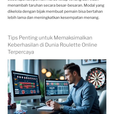
menambah taruhan secara besar-besaran. Modal yang
dikelola dengan bijak membuat pemain bisa bertahan
lebih lama dan meningkatkan kesempatan menang.
Tips Penting untuk Memaksimalkan
Keberhasilan di Dunia Roulette Online
Terpercaya