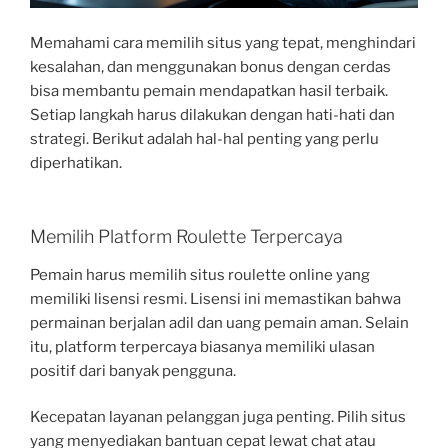
Memahami cara memilih situs yang tepat, menghindari
kesalahan, dan menggunakan bonus dengan cerdas
bisa membantu pemain mendapatkan hasil terbaik.
Setiap langkah harus dilakukan dengan hati-hati dan
strategi. Berikut adalah hal-hal penting yang perlu
diperhatikan.
Memilih Platform Roulette Terpercaya
Pemain harus memilih situs roulette online yang
memiliki lisensi resmi. Lisensi ini memastikan bahwa
permainan berjalan adil dan uang pemain aman. Selain
itu, platform terpercaya biasanya memiliki ulasan
positif dari banyak pengguna.
Kecepatan layanan pelanggan juga penting. Pilih situs
yang menyediakan bantuan cepat lewat chat atau