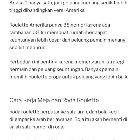
Angka 0 hanya satu, jadi peluang menang sedikit lebih
tinggi dibandingkan versi Amerika.
Roulette Amerika punya 38 nomor karena ada
tambahan 00. Ini membuat rumah mendapat
keuntungan lebih besar dan peluang pemain menang
sedikit menurun.
Perbedaan ini penting karena memengaruhi strategi
bermain dan peluang keuntungan. Banyak pemain
memilih Roulette Eropa untuk peluang yang lebih baik.
Cara Kerja Meja dan Roda Roulette
Roda roulette berputar ke satu arah, dan bola kecil
dilempar ke arah berlawanan. Bola itu akan berhenti di
salah satu nomor di roda.