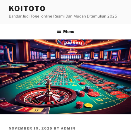
Skip
KOITOTO
to
Bandar Judi Togel online Resmi Dan Mudah Ditemukan 2025
content
Menu
POSTED
NOVEMBER 19, 2025
BY
ADMIN