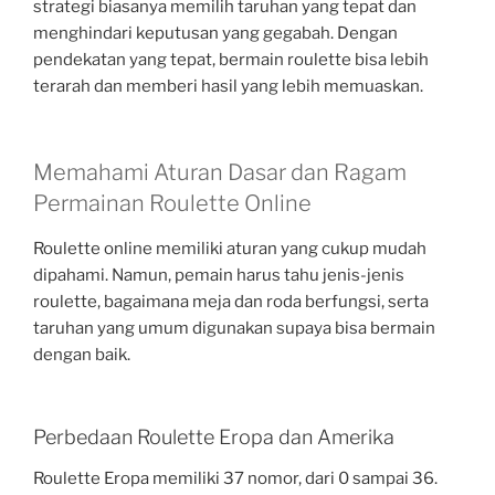
strategi biasanya memilih taruhan yang tepat dan
menghindari keputusan yang gegabah. Dengan
pendekatan yang tepat, bermain roulette bisa lebih
terarah dan memberi hasil yang lebih memuaskan.
Memahami Aturan Dasar dan Ragam
Permainan Roulette Online
Roulette online memiliki aturan yang cukup mudah
dipahami. Namun, pemain harus tahu jenis-jenis
roulette, bagaimana meja dan roda berfungsi, serta
taruhan yang umum digunakan supaya bisa bermain
dengan baik.
Perbedaan Roulette Eropa dan Amerika
Roulette Eropa memiliki 37 nomor, dari 0 sampai 36.