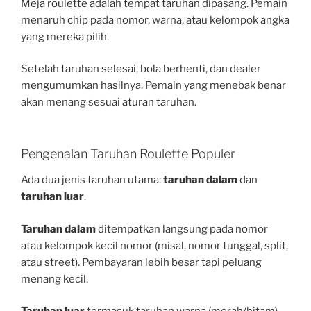
Meja roulette adalah tempat taruhan dipasang. Pemain
menaruh chip pada nomor, warna, atau kelompok angka
yang mereka pilih.
Setelah taruhan selesai, bola berhenti, dan dealer
mengumumkan hasilnya. Pemain yang menebak benar
akan menang sesuai aturan taruhan.
Pengenalan Taruhan Roulette Populer
Ada dua jenis taruhan utama:
taruhan dalam
dan
taruhan luar
.
Taruhan dalam
ditempatkan langsung pada nomor
atau kelompok kecil nomor (misal, nomor tunggal, split,
atau street). Pembayaran lebih besar tapi peluang
menang kecil.