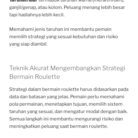
Taruhan luar
termasuk taruhan warna (merah/hitam),
ganjil/genap, atau kolom. Peluang menang lebih besar
tapi hadiahnya lebih kecil.
Memahami jenis taruhan ini membantu pemain
memilih strategi yang sesuai kebutuhan dan risiko
yang siap diambil.
Teknik Akurat Mengembangkan Strategi
Bermain Roulette
Strategi dalam bermain roulette harus didasarkan pada
data dan batasan yang jelas. Pemain perlu memahami
pola permainan, menetapkan tujuan, memilih sistem
taruhan yang sesuai, dan mengatur modal dengan baik.
Semua langkah ini membantu mengurangi risiko dan
meningkatkan peluang saat bermain roulette.