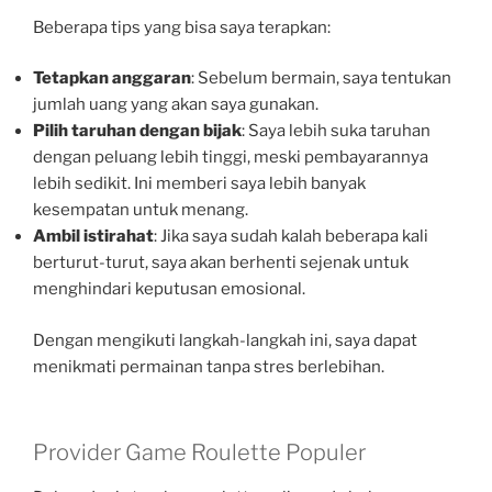
Beberapa tips yang bisa saya terapkan:
Tetapkan anggaran
: Sebelum bermain, saya tentukan
jumlah uang yang akan saya gunakan.
Pilih taruhan dengan bijak
: Saya lebih suka taruhan
dengan peluang lebih tinggi, meski pembayarannya
lebih sedikit. Ini memberi saya lebih banyak
kesempatan untuk menang.
Ambil istirahat
: Jika saya sudah kalah beberapa kali
berturut-turut, saya akan berhenti sejenak untuk
menghindari keputusan emosional.
Dengan mengikuti langkah-langkah ini, saya dapat
menikmati permainan tanpa stres berlebihan.
Provider Game Roulette Populer