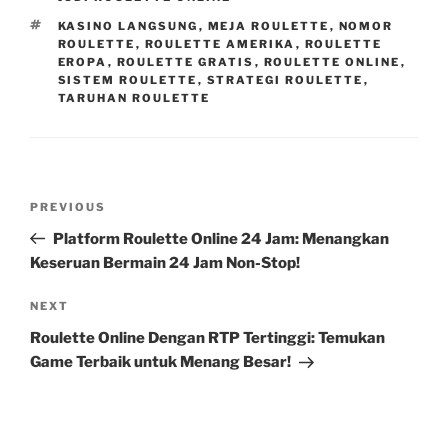
TAGS
KASINO LANGSUNG
,
MEJA ROULETTE
,
NOMOR
ROULETTE
,
ROULETTE AMERIKA
,
ROULETTE
EROPA
,
ROULETTE GRATIS
,
ROULETTE ONLINE
,
SISTEM ROULETTE
,
STRATEGI ROULETTE
,
TARUHAN ROULETTE
Post
Previous
PREVIOUS
navigation
Post
Platform Roulette Online 24 Jam: Menangkan
Keseruan Bermain 24 Jam Non-Stop!
Next
NEXT
Post
Roulette Online Dengan RTP Tertinggi: Temukan
Game Terbaik untuk Menang Besar!