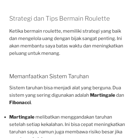
Strategi dan Tips Bermain Roulette
Ketika bermain roulette, memiliki strategi yang baik
dan mengelola uang dengan bijak sangat penting. Ini
akan membantu saya batas waktu dan meningkatkan
peluang untuk menang.
Memanfaatkan Sistem Taruhan
Sistem taruhan bisa menjadi alat yang berguna. Dua
sistem yang sering digunakan adalah
Martingale
dan
Fibonacci
.
Martingale
melibatkan menggandakan taruhan
setelah setiap kekalahan. Ini bisa cepat meningkatkan
taruhan saya, namun juga membawa risiko besar jika