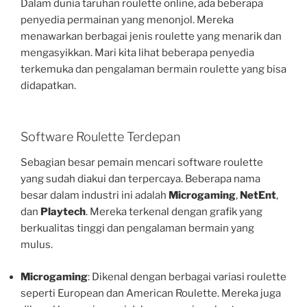
Dalam dunia taruhan roulette online, ada beberapa
penyedia permainan yang menonjol. Mereka
menawarkan berbagai jenis roulette yang menarik dan
mengasyikkan. Mari kita lihat beberapa penyedia
terkemuka dan pengalaman bermain roulette yang bisa
didapatkan.
Software Roulette Terdepan
Sebagian besar pemain mencari software roulette
yang sudah diakui dan terpercaya. Beberapa nama
besar dalam industri ini adalah
Microgaming
,
NetEnt
,
dan
Playtech
. Mereka terkenal dengan grafik yang
berkualitas tinggi dan pengalaman bermain yang
mulus.
Microgaming
: Dikenal dengan berbagai variasi roulette
seperti European dan American Roulette. Mereka juga