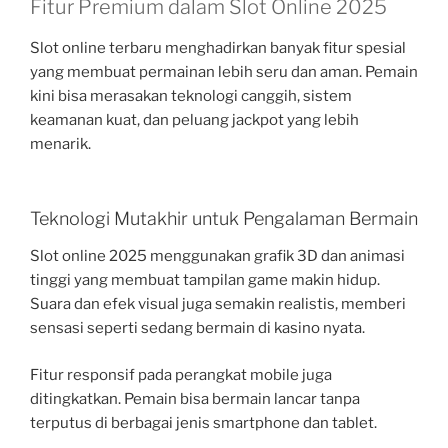
Fitur Premium dalam Slot Online 2025
Slot online terbaru menghadirkan banyak fitur spesial
yang membuat permainan lebih seru dan aman. Pemain
kini bisa merasakan teknologi canggih, sistem
keamanan kuat, dan peluang jackpot yang lebih
menarik.
Teknologi Mutakhir untuk Pengalaman Bermain
Slot online 2025 menggunakan grafik 3D dan animasi
tinggi yang membuat tampilan game makin hidup.
Suara dan efek visual juga semakin realistis, memberi
sensasi seperti sedang bermain di kasino nyata.
Fitur responsif pada perangkat mobile juga
ditingkatkan. Pemain bisa bermain lancar tanpa
terputus di berbagai jenis smartphone dan tablet.