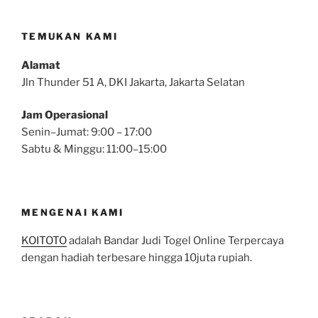
TEMUKAN KAMI
Alamat
Jln Thunder 51 A, DKI Jakarta, Jakarta Selatan
Jam Operasional
Senin–Jumat: 9:00 – 17:00
Sabtu & Minggu: 11:00–15:00
MENGENAI KAMI
KOITOTO
adalah Bandar Judi Togel Online Terpercaya
dengan hadiah terbesare hingga 10juta rupiah.