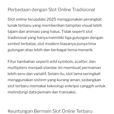
Perbedaan dengan Slot Online Tradisional
Slot online terupdate 2025 menggunakan perangkat
lunak terbaru yang memberikan tampilan visual lebih
tajam dan animasi yang halus. Tidak seperti slot
tradisional yang hanya memiliki tiga gulungan dengan
simbol terbatas, slot modern biasanya punya lima
gulungan atau lebih dan berbagai tema menarik.
Fitur tambahan seperti
wild symbols
,
scatter
, dan
multipliers
menjadi standar. Ini membuat permainan
lebih seru dan variatif. Selain itu, slot lama seringkali
menggunakan sistem yang kurang aman, sedangkan
slot terbaru memakai teknologi enkripsi canggih untuk
melindungi data pemain dan transaksi.
Keuntungan Bermain Slot Online Terbaru