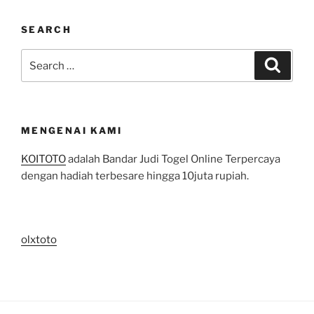
SEARCH
Search
Search
for:
MENGENAI KAMI
KOITOTO
adalah Bandar Judi Togel Online Terpercaya
dengan hadiah terbesare hingga 10juta rupiah.
olxtoto