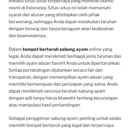
melalui situs-situs terpercaya yang memiliki lisensi
resmi di Indonesia. Situs-situs ini telah memenuhi
syarat dan aturan yang ditetapkan oleh pihak
berwenang, sehingga Anda dapat melakukan taruhan
dengan tenang dan tanpa keraguan akan keabsahan
dan keamanannya.
Dalam
tempat bertaruh sabung ayam
online yang
legal, Anda dapat menikmati berbagai jenis taruhan dan
memilih ayam aduan favorit Anda untuk dipertaruhkan.
Setiap pertandingan dijalankan secara fair dan
transparan, dengan menampilkan ayam aduan yang
memiliki kemampuan dan persiapan yang sama. Anda
dapat menikmati serunya taruhan sabung ayam
dengan adil tanpa harus khawatir tentang kecurangan
atau manipulasi hasil pertandingan.
Sebagai penggemar sabung ayam, penting untuk selalu
memilih tempat bertaruh yang legal dan terpercaya.