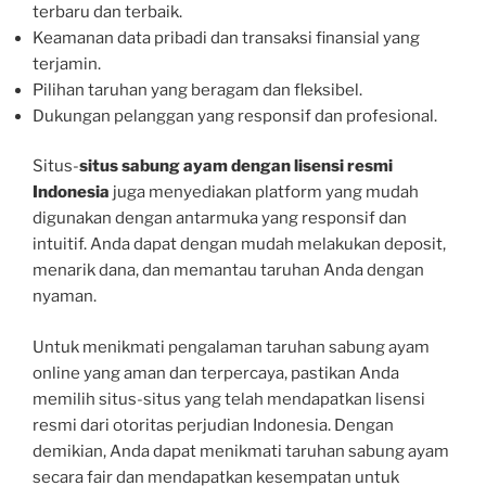
terbaru dan terbaik.
Keamanan data pribadi dan transaksi finansial yang
terjamin.
Pilihan taruhan yang beragam dan fleksibel.
Dukungan pelanggan yang responsif dan profesional.
Situs-
situs sabung ayam dengan lisensi resmi
Indonesia
juga menyediakan platform yang mudah
digunakan dengan antarmuka yang responsif dan
intuitif. Anda dapat dengan mudah melakukan deposit,
menarik dana, dan memantau taruhan Anda dengan
nyaman.
Untuk menikmati pengalaman taruhan sabung ayam
online yang aman dan terpercaya, pastikan Anda
memilih situs-situs yang telah mendapatkan lisensi
resmi dari otoritas perjudian Indonesia. Dengan
demikian, Anda dapat menikmati taruhan sabung ayam
secara fair dan mendapatkan kesempatan untuk