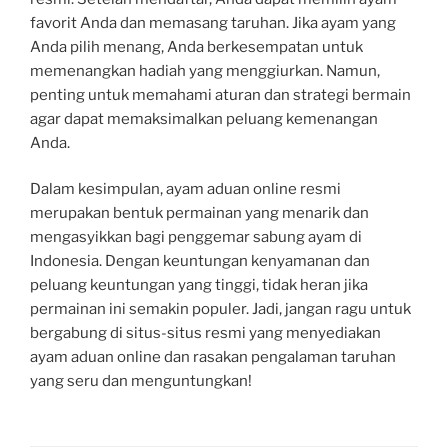
favorit Anda dan memasang taruhan. Jika ayam yang
Anda pilih menang, Anda berkesempatan untuk
memenangkan hadiah yang menggiurkan. Namun,
penting untuk memahami aturan dan strategi bermain
agar dapat memaksimalkan peluang kemenangan
Anda.
Dalam kesimpulan, ayam aduan online resmi
merupakan bentuk permainan yang menarik dan
mengasyikkan bagi penggemar sabung ayam di
Indonesia. Dengan keuntungan kenyamanan dan
peluang keuntungan yang tinggi, tidak heran jika
permainan ini semakin populer. Jadi, jangan ragu untuk
bergabung di situs-situs resmi yang menyediakan
ayam aduan online dan rasakan pengalaman taruhan
yang seru dan menguntungkan!