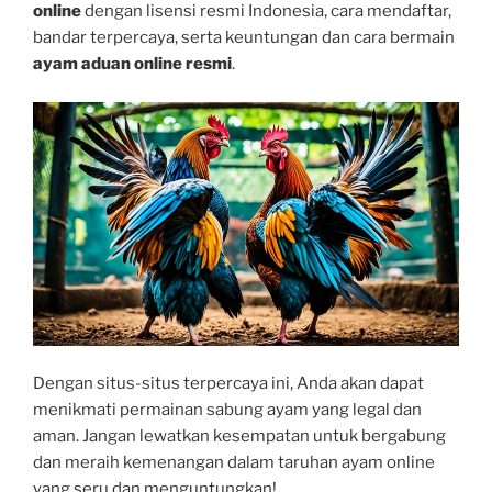
online
dengan lisensi resmi Indonesia, cara mendaftar,
bandar terpercaya, serta keuntungan dan cara bermain
ayam aduan online resmi
.
Dengan situs-situs terpercaya ini, Anda akan dapat
menikmati permainan sabung ayam yang legal dan
aman. Jangan lewatkan kesempatan untuk bergabung
dan meraih kemenangan dalam taruhan ayam online
yang seru dan menguntungkan!