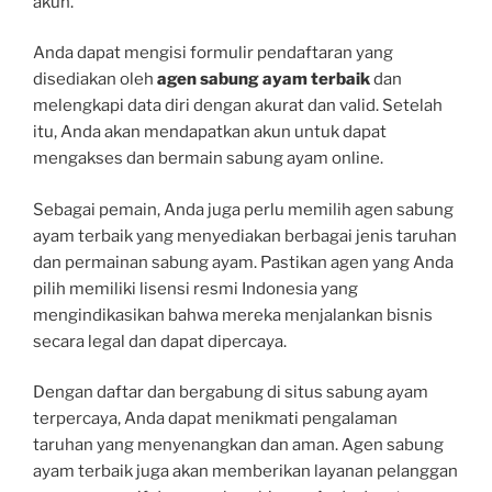
akun.
Anda dapat mengisi formulir pendaftaran yang
disediakan oleh
agen sabung ayam terbaik
dan
melengkapi data diri dengan akurat dan valid. Setelah
itu, Anda akan mendapatkan akun untuk dapat
mengakses dan bermain sabung ayam online.
Sebagai pemain, Anda juga perlu memilih agen sabung
ayam terbaik yang menyediakan berbagai jenis taruhan
dan permainan sabung ayam. Pastikan agen yang Anda
pilih memiliki lisensi resmi Indonesia yang
mengindikasikan bahwa mereka menjalankan bisnis
secara legal dan dapat dipercaya.
Dengan daftar dan bergabung di situs sabung ayam
terpercaya, Anda dapat menikmati pengalaman
taruhan yang menyenangkan dan aman. Agen sabung
ayam terbaik juga akan memberikan layanan pelanggan