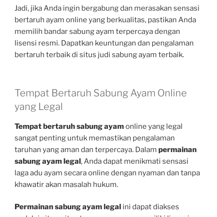
Jadi, jika Anda ingin bergabung dan merasakan sensasi
bertaruh ayam online yang berkualitas, pastikan Anda
memilih bandar sabung ayam terpercaya dengan
lisensi resmi. Dapatkan keuntungan dan pengalaman
bertaruh terbaik di situs judi sabung ayam terbaik.
Tempat Bertaruh Sabung Ayam Online
yang Legal
Tempat bertaruh sabung ayam
online yang legal
sangat penting untuk memastikan pengalaman
taruhan yang aman dan terpercaya. Dalam
permainan
sabung ayam legal
, Anda dapat menikmati sensasi
laga adu ayam secara online dengan nyaman dan tanpa
khawatir akan masalah hukum.
Permainan sabung ayam legal
ini dapat diakses