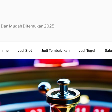
mi Dan Mudah Ditemukan 2025
Online
Judi Slot
Judi Tembak ikan
Judi Togel
Sab