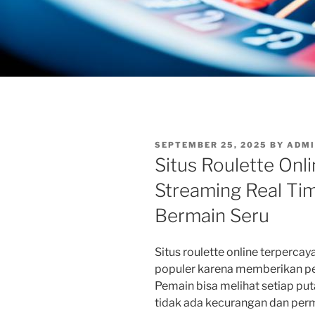
POSTED
SEPTEMBER 25, 2025
BY
ADMI
ON
Situs Roulette Onl
Streaming Real Ti
Bermain Seru
Situs roulette online terperca
populer karena memberikan pe
Pemain bisa melihat setiap pu
tidak ada kecurangan dan perma