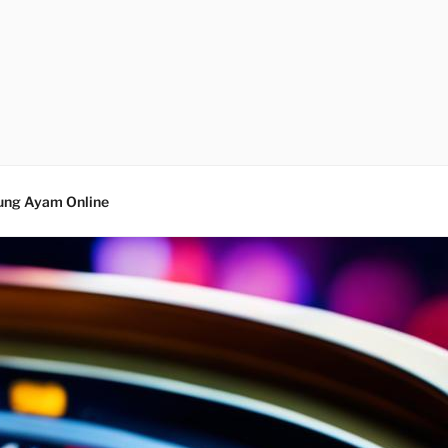
ung Ayam Online