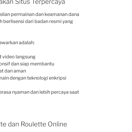
kan Situs Terpercaya
aslian permainan dan keamanan dana
 berlisensi dari badan resmi yang
awarkan adalah:
t video langsung
onsif dan siap membantu
at dan aman
ain dengan teknologi enkripsi
asa nyaman dan lebih percaya saat
te dan Roulette Online