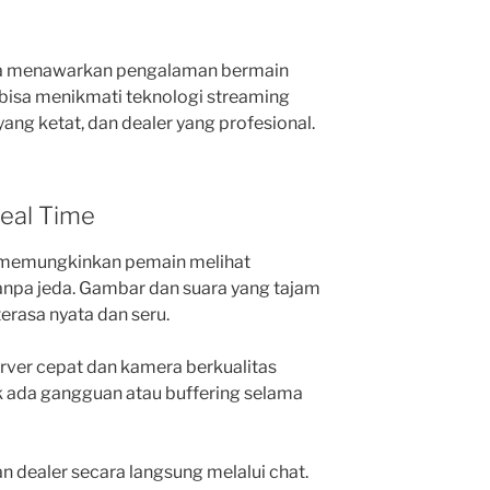
caya menawarkan pengalaman bermain
bisa menikmati teknologi streaming
yang ketat, dan dealer yang profesional.
Real Time
e memungkinkan pemain melihat
anpa jeda. Gambar dan suara yang tajam
rasa nyata dan seru.
rver cepat dan kamera berkualitas
ak ada gangguan atau buffering selama
n dealer secara langsung melalui chat.