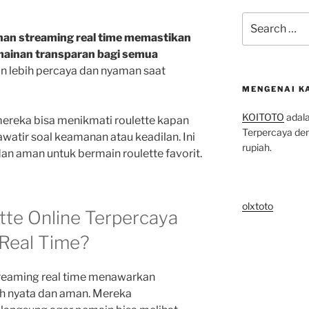
Search
for:
nan streaming real time memastikan
rmainan transparan bagi semua
 lebih percaya dan nyaman saat
MENGENAI K
KOITOTO
adala
ereka bisa menikmati roulette kapan
Terpercaya den
awatir soal keamanan atau keadilan. Ini
rupiah.
dan aman untuk bermain roulette favorit.
olxtoto
ette Online Terpercaya
Real Time?
streaming real time menawarkan
h nyata dan aman. Mereka