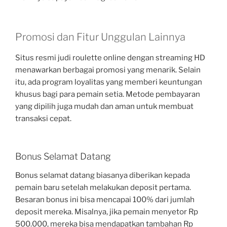
Promosi dan Fitur Unggulan Lainnya
Situs resmi judi roulette online dengan streaming HD
menawarkan berbagai promosi yang menarik. Selain
itu, ada program loyalitas yang memberi keuntungan
khusus bagi para pemain setia. Metode pembayaran
yang dipilih juga mudah dan aman untuk membuat
transaksi cepat.
Bonus Selamat Datang
Bonus selamat datang biasanya diberikan kepada
pemain baru setelah melakukan deposit pertama.
Besaran bonus ini bisa mencapai 100% dari jumlah
deposit mereka. Misalnya, jika pemain menyetor Rp
500.000, mereka bisa mendapatkan tambahan Rp