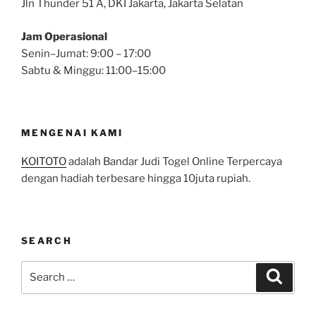
Jln Thunder 51 A, DKI Jakarta, Jakarta Selatan
Jam Operasional
Senin–Jumat: 9:00 – 17:00
Sabtu & Minggu: 11:00–15:00
MENGENAI KAMI
KOITOTO
adalah Bandar Judi Togel Online Terpercaya
dengan hadiah terbesare hingga 10juta rupiah.
SEARCH
Search
Search
for: