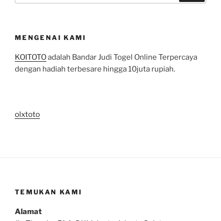
MENGENAI KAMI
KOITOTO
adalah Bandar Judi Togel Online Terpercaya
dengan hadiah terbesare hingga 10juta rupiah.
olxtoto
TEMUKAN KAMI
Alamat