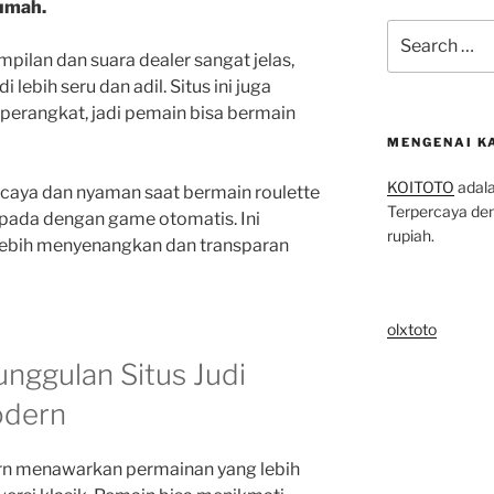
rumah.
Search
for:
pilan dan suara dealer sangat jelas,
lebih seru dan adil. Situs ini juga
perangkat, jadi pemain bisa bermain
MENGENAI K
KOITOTO
adala
caya dan nyaman saat bermain roulette
Terpercaya den
ipada dengan game otomatis. Ini
rupiah.
ebih menyenangkan dan transparan
olxtoto
nggulan Situs Judi
odern
dern menawarkan permainan yang lebih