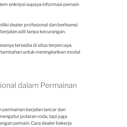
tem enkripsi supaya informasi pemain
iliki dealer profesional dan berlisensi
berjalan adil tanpa kecurangan.
anya tersedia di situs terpercaya.
h tambahan untuk meningkatkan modal
sional dalam Permainan
 permainan berjalan lancar dan
engatur putaran roda, tapi juga
dengan pemain. Cara dealer bekerja