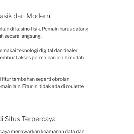
lasik dan Modern
nkan di kasino fisik. Pemain harus datang
uh secara langsung.
emakai teknologi digital dan dealer
i membuat akses permainan lebih mudah
fitur tambahan seperti obrolan
in lain. Fitur ini tidak ada di roulette
i Situs Terpercaya
rpercaya menawarkan keamanan data dan