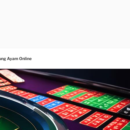
ung Ayam Online