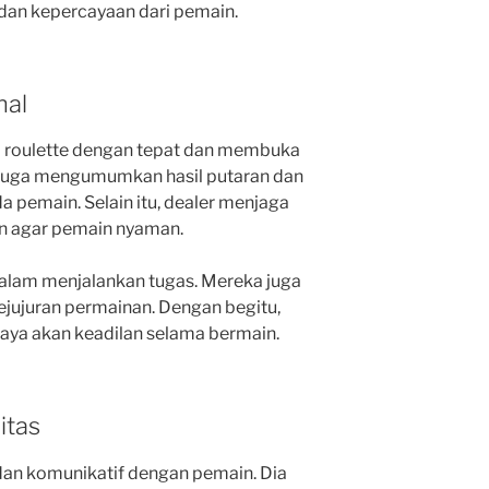
an kepercayaan dari pemain.
nal
 roulette dengan tepat dan membuka
a juga mengumumkan hasil putaran dan
emain. Selain itu, dealer menjaga
n agar pemain nyaman.
dalam menjalankan tugas. Mereka juga
jujuran permainan. Dengan begitu,
ya akan keadilan selama bermain.
itas
dan komunikatif dengan pemain. Dia