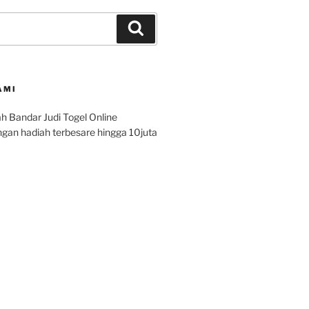
Search
AMI
h Bandar Judi Togel Online
gan hadiah terbesare hingga 10juta