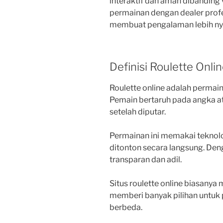
interaktif dan aman dibanding 
permainan dengan dealer profe
membuat pengalaman lebih ny
Definisi Roulette Onli
Roulette online adalah permaina
Pemain bertaruh pada angka at
setelah diputar.
Permainan ini memakai teknolog
ditonton secara langsung. Denga
transparan dan adil.
Situs roulette online biasanya 
memberi banyak pilihan untuk 
berbeda.