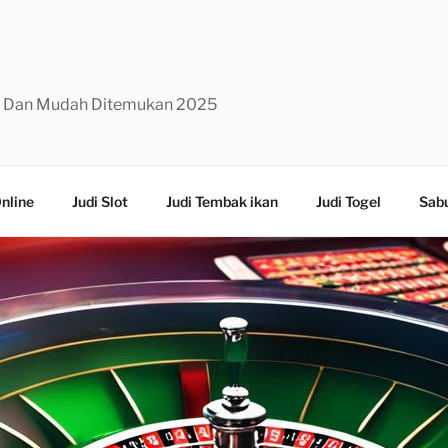
mi Dan Mudah Ditemukan 2025
Online
Judi Slot
Judi Tembak ikan
Judi Togel
Sab