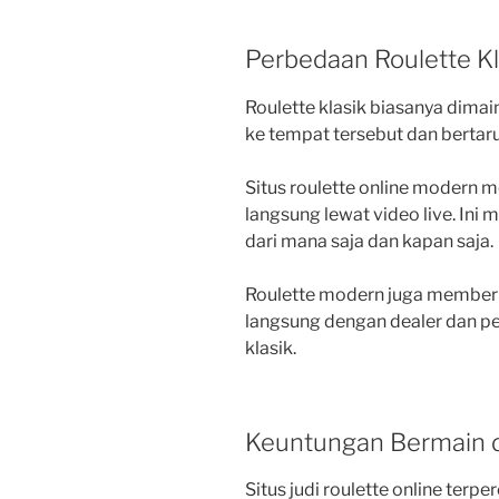
Perbedaan Roulette K
Roulette klasik biasanya dimai
ke tempat tersebut dan bertar
Situs roulette online modern m
langsung lewat video live. In
dari mana saja dan kapan saja.
Roulette modern juga memberi 
langsung dengan dealer dan pema
klasik.
Keuntungan Bermain d
Situs judi roulette online te