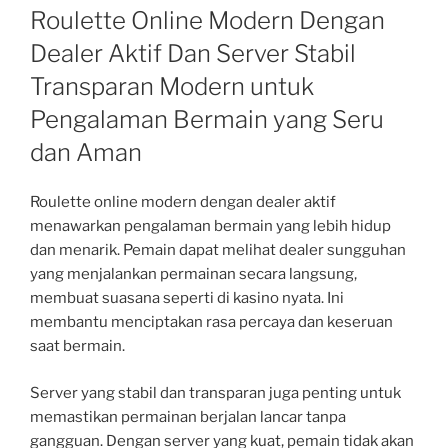
ON
Roulette Online Modern Dengan
Dealer Aktif Dan Server Stabil
Transparan Modern untuk
Pengalaman Bermain yang Seru
dan Aman
Roulette online modern dengan dealer aktif
menawarkan pengalaman bermain yang lebih hidup
dan menarik. Pemain dapat melihat dealer sungguhan
yang menjalankan permainan secara langsung,
membuat suasana seperti di kasino nyata. Ini
membantu menciptakan rasa percaya dan keseruan
saat bermain.
Server yang stabil dan transparan juga penting untuk
memastikan permainan berjalan lancar tanpa
gangguan. Dengan server yang kuat, pemain tidak akan