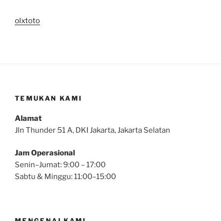
olxtoto
TEMUKAN KAMI
Alamat
Jln Thunder 51 A, DKI Jakarta, Jakarta Selatan
Jam Operasional
Senin–Jumat: 9:00 – 17:00
Sabtu & Minggu: 11:00–15:00
MENGENAI KAMI