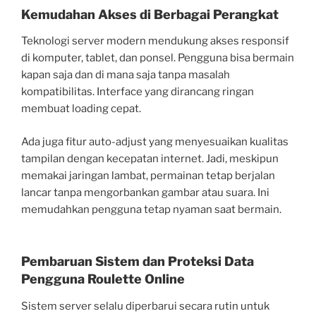
Kemudahan Akses di Berbagai Perangkat
Teknologi server modern mendukung akses responsif
di komputer, tablet, dan ponsel. Pengguna bisa bermain
kapan saja dan di mana saja tanpa masalah
kompatibilitas. Interface yang dirancang ringan
membuat loading cepat.
Ada juga fitur auto-adjust yang menyesuaikan kualitas
tampilan dengan kecepatan internet. Jadi, meskipun
memakai jaringan lambat, permainan tetap berjalan
lancar tanpa mengorbankan gambar atau suara. Ini
memudahkan pengguna tetap nyaman saat bermain.
Pembaruan Sistem dan Proteksi Data
Pengguna Roulette Online
Sistem server selalu diperbarui secara rutin untuk