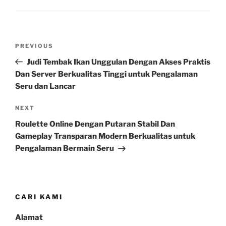
Post
Previous
PREVIOUS
navigation
Post
Judi Tembak Ikan Unggulan Dengan Akses Praktis
Dan Server Berkualitas Tinggi untuk Pengalaman
Seru dan Lancar
Next
NEXT
Post
Roulette Online Dengan Putaran Stabil Dan
Gameplay Transparan Modern Berkualitas untuk
Pengalaman Bermain Seru
CARI KAMI
Alamat