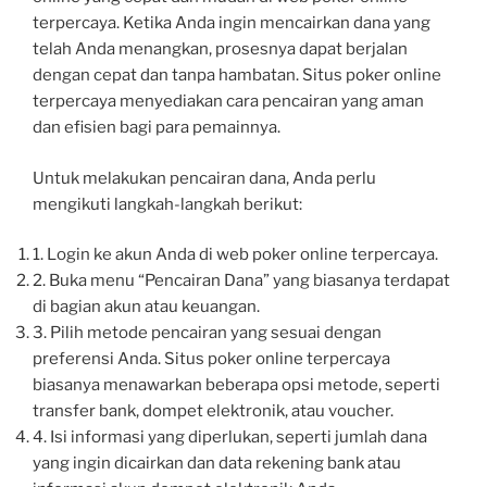
terpercaya. Ketika Anda ingin mencairkan dana yang
telah Anda menangkan, prosesnya dapat berjalan
dengan cepat dan tanpa hambatan. Situs poker online
terpercaya menyediakan cara pencairan yang aman
dan efisien bagi para pemainnya.
Untuk melakukan pencairan dana, Anda perlu
mengikuti langkah-langkah berikut:
1. Login ke akun Anda di web poker online terpercaya.
2. Buka menu “Pencairan Dana” yang biasanya terdapat
di bagian akun atau keuangan.
3. Pilih metode pencairan yang sesuai dengan
preferensi Anda. Situs poker online terpercaya
biasanya menawarkan beberapa opsi metode, seperti
transfer bank, dompet elektronik, atau voucher.
4. Isi informasi yang diperlukan, seperti jumlah dana
yang ingin dicairkan dan data rekening bank atau