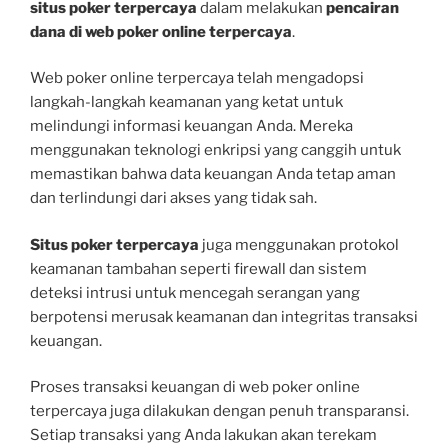
situs poker terpercaya
dalam melakukan
pencairan
dana di web poker online terpercaya
.
Web poker online terpercaya telah mengadopsi
langkah-langkah keamanan yang ketat untuk
melindungi informasi keuangan Anda. Mereka
menggunakan teknologi enkripsi yang canggih untuk
memastikan bahwa data keuangan Anda tetap aman
dan terlindungi dari akses yang tidak sah.
Situs poker terpercaya
juga menggunakan protokol
keamanan tambahan seperti firewall dan sistem
deteksi intrusi untuk mencegah serangan yang
berpotensi merusak keamanan dan integritas transaksi
keuangan.
Proses transaksi keuangan di web poker online
terpercaya juga dilakukan dengan penuh transparansi.
Setiap transaksi yang Anda lakukan akan terekam