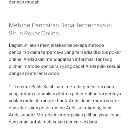
dengan mudah.
Metode Pencairan Dana Terpercaya di
Situs Poker Online
Bagian ini akan menjelaskan beberapa metode
pencairan dana terpercaya yang tersedia di situs poker
online. Anda akan mendapatkan informasi tentang
pilihan metode pencairan yang dapat Anda pilih sesuai
dengan preferensi Anda.
1. Transfer Bank: Salah satu metode pencairan dana
yang umum digunakan di situs poker online terpercaya
adalah melalui transfer bank. Anda dapat mentransfer
dana dari akun poker online Anda ke rekening bank
Anda sendiri. Metode ini merupakan pilihan yang cepat
dan aman untuk melakukan pencairan dana.