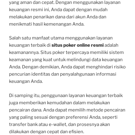
yang aman dan cepat. Dengan menggunakan layanan
keuangan resmi ini, Anda dapat dengan mudah
melakukan penarikan dana dari akun Anda dan
menikmati hasil kemenangan Anda.
Salah satu manfaat utama menggunakan layanan
keuangan terbaik di
situs poker online resmi
adalah
keamanannya. Situs poker terpercaya memiliki sistem
keamanan yang kuat untuk melindungi data keuangan
Anda. Dengan demikian, Anda dapat menghindari risiko
pencurian identitas dan penyalahgunaan informasi
keuangan Anda.
Di samping itu, penggunaan layanan keuangan terbaik
juga memberikan kemudahan dalam melakukan
pencairan dana. Anda dapat memilih metode pencairan
yang paling sesuai dengan preferensi Anda, seperti
transfer bank atau e-wallet, dan prosesnya akan
dilakukan dengan cepat dan efisien.