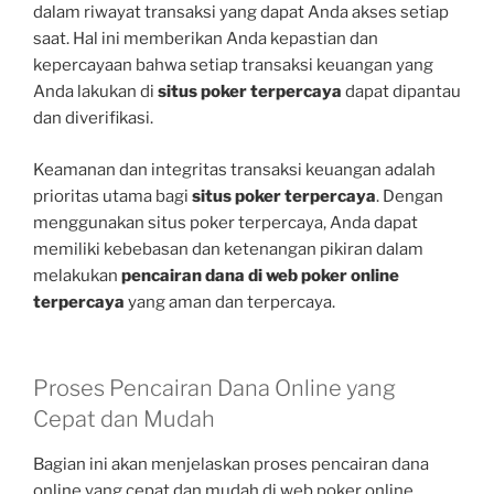
dalam riwayat transaksi yang dapat Anda akses setiap
saat. Hal ini memberikan Anda kepastian dan
kepercayaan bahwa setiap transaksi keuangan yang
Anda lakukan di
situs poker terpercaya
dapat dipantau
dan diverifikasi.
Keamanan dan integritas transaksi keuangan adalah
prioritas utama bagi
situs poker terpercaya
. Dengan
menggunakan situs poker terpercaya, Anda dapat
memiliki kebebasan dan ketenangan pikiran dalam
melakukan
pencairan dana di web poker online
terpercaya
yang aman dan terpercaya.
Proses Pencairan Dana Online yang
Cepat dan Mudah
Bagian ini akan menjelaskan proses pencairan dana
online yang cepat dan mudah di web poker online