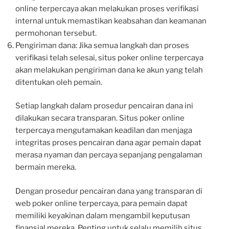
online terpercaya akan melakukan proses verifikasi
internal untuk memastikan keabsahan dan keamanan
permohonan tersebut.
Pengiriman dana: Jika semua langkah dan proses
verifikasi telah selesai, situs poker online terpercaya
akan melakukan pengiriman dana ke akun yang telah
ditentukan oleh pemain.
Setiap langkah dalam prosedur pencairan dana ini
dilakukan secara transparan. Situs poker online
terpercaya mengutamakan keadilan dan menjaga
integritas proses pencairan dana agar pemain dapat
merasa nyaman dan percaya sepanjang pengalaman
bermain mereka.
Dengan prosedur pencairan dana yang transparan di
web poker online terpercaya, para pemain dapat
memiliki keyakinan dalam mengambil keputusan
finansial mereka. Penting untuk selalu memilih situs