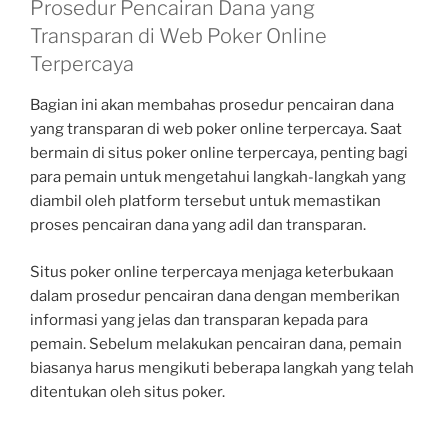
Prosedur Pencairan Dana yang
Transparan di Web Poker Online
Terpercaya
Bagian ini akan membahas prosedur pencairan dana
yang transparan di web poker online terpercaya. Saat
bermain di situs poker online terpercaya, penting bagi
para pemain untuk mengetahui langkah-langkah yang
diambil oleh platform tersebut untuk memastikan
proses pencairan dana yang adil dan transparan.
Situs poker online terpercaya menjaga keterbukaan
dalam prosedur pencairan dana dengan memberikan
informasi yang jelas dan transparan kepada para
pemain. Sebelum melakukan pencairan dana, pemain
biasanya harus mengikuti beberapa langkah yang telah
ditentukan oleh situs poker.