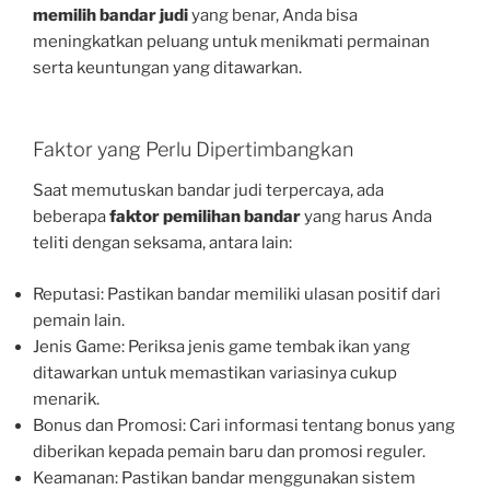
memilih bandar judi
yang benar, Anda bisa
meningkatkan peluang untuk menikmati permainan
serta keuntungan yang ditawarkan.
Faktor yang Perlu Dipertimbangkan
Saat memutuskan bandar judi terpercaya, ada
beberapa
faktor pemilihan bandar
yang harus Anda
teliti dengan seksama, antara lain:
Reputasi: Pastikan bandar memiliki ulasan positif dari
pemain lain.
Jenis Game: Periksa jenis game tembak ikan yang
ditawarkan untuk memastikan variasinya cukup
menarik.
Bonus dan Promosi: Cari informasi tentang bonus yang
diberikan kepada pemain baru dan promosi reguler.
Keamanan: Pastikan bandar menggunakan sistem