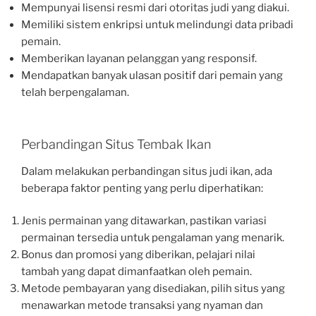
Mempunyai lisensi resmi dari otoritas judi yang diakui.
Memiliki sistem enkripsi untuk melindungi data pribadi
pemain.
Memberikan layanan pelanggan yang responsif.
Mendapatkan banyak ulasan positif dari pemain yang
telah berpengalaman.
Perbandingan Situs Tembak Ikan
Dalam melakukan perbandingan situs judi ikan, ada
beberapa faktor penting yang perlu diperhatikan:
Jenis permainan yang ditawarkan, pastikan variasi
permainan tersedia untuk pengalaman yang menarik.
Bonus dan promosi yang diberikan, pelajari nilai
tambah yang dapat dimanfaatkan oleh pemain.
Metode pembayaran yang disediakan, pilih situs yang
menawarkan metode transaksi yang nyaman dan