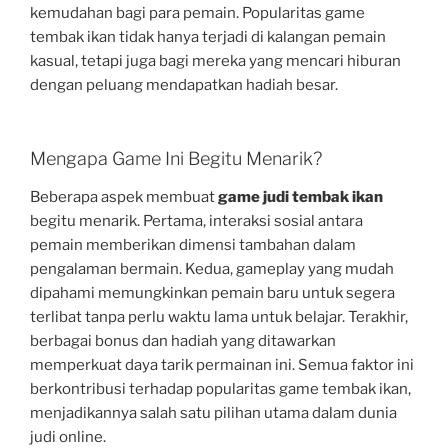
kemudahan bagi para pemain. Popularitas game
tembak ikan tidak hanya terjadi di kalangan pemain
kasual, tetapi juga bagi mereka yang mencari hiburan
dengan peluang mendapatkan hadiah besar.
Mengapa Game Ini Begitu Menarik?
Beberapa aspek membuat
game judi tembak ikan
begitu menarik. Pertama, interaksi sosial antara
pemain memberikan dimensi tambahan dalam
pengalaman bermain. Kedua, gameplay yang mudah
dipahami memungkinkan pemain baru untuk segera
terlibat tanpa perlu waktu lama untuk belajar. Terakhir,
berbagai bonus dan hadiah yang ditawarkan
memperkuat daya tarik permainan ini. Semua faktor ini
berkontribusi terhadap popularitas game tembak ikan,
menjadikannya salah satu pilihan utama dalam dunia
judi online.