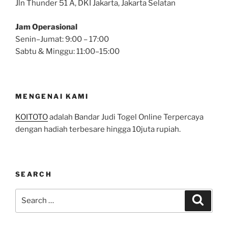
Jln Thunder 51 A, DKI Jakarta, Jakarta Selatan
Jam Operasional
Senin–Jumat: 9:00 – 17:00
Sabtu & Minggu: 11:00–15:00
MENGENAI KAMI
KOITOTO
adalah Bandar Judi Togel Online Terpercaya
dengan hadiah terbesare hingga 10juta rupiah.
SEARCH
Search
Search
for: