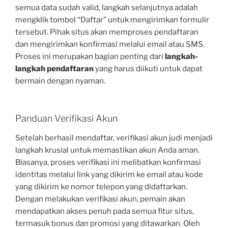
semua data sudah valid, langkah selanjutnya adalah
mengklik tombol “Daftar” untuk mengirimkan formulir
tersebut. Pihak situs akan memproses pendaftaran
dan mengirimkan konfirmasi melalui email atau SMS.
Proses ini merupakan bagian penting dari
langkah-
langkah pendaftaran
yang harus diikuti untuk dapat
bermain dengan nyaman.
Panduan Verifikasi Akun
Setelah berhasil mendaftar, verifikasi akun judi menjadi
langkah krusial untuk memastikan akun Anda aman.
Biasanya, proses verifikasi ini melibatkan konfirmasi
identitas melalui link yang dikirim ke email atau kode
yang dikirim ke nomor telepon yang didaftarkan.
Dengan melakukan verifikasi akun, pemain akan
mendapatkan akses penuh pada semua fitur situs,
termasuk bonus dan promosi yang ditawarkan. Oleh