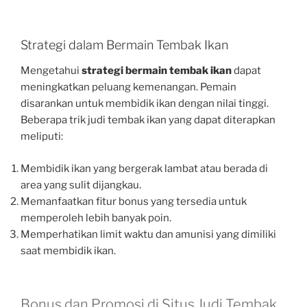
Strategi dalam Bermain Tembak Ikan
Mengetahui
strategi bermain tembak ikan
dapat
meningkatkan peluang kemenangan. Pemain
disarankan untuk membidik ikan dengan nilai tinggi.
Beberapa trik judi tembak ikan yang dapat diterapkan
meliputi:
Membidik ikan yang bergerak lambat atau berada di
area yang sulit dijangkau.
Memanfaatkan fitur bonus yang tersedia untuk
memperoleh lebih banyak poin.
Memperhatikan limit waktu dan amunisi yang dimiliki
saat membidik ikan.
Bonus dan Promosi di Situs Judi Tembak