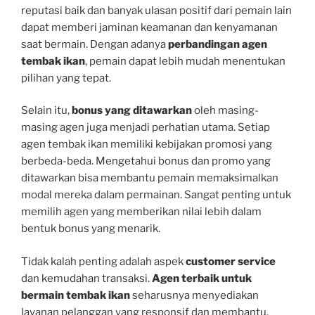
reputasi baik dan banyak ulasan positif dari pemain lain
dapat memberi jaminan keamanan dan kenyamanan
saat bermain. Dengan adanya
perbandingan agen
tembak ikan
, pemain dapat lebih mudah menentukan
pilihan yang tepat.
Selain itu,
bonus yang ditawarkan
oleh masing-
masing agen juga menjadi perhatian utama. Setiap
agen tembak ikan memiliki kebijakan promosi yang
berbeda-beda. Mengetahui bonus dan promo yang
ditawarkan bisa membantu pemain memaksimalkan
modal mereka dalam permainan. Sangat penting untuk
memilih agen yang memberikan nilai lebih dalam
bentuk bonus yang menarik.
Tidak kalah penting adalah aspek
customer service
dan kemudahan transaksi.
Agen terbaik untuk
bermain tembak ikan
seharusnya menyediakan
layanan pelanggan yang responsif dan membantu.