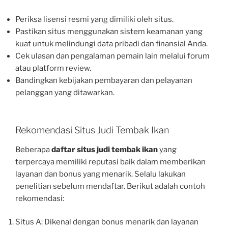
Periksa lisensi resmi yang dimiliki oleh situs.
Pastikan situs menggunakan sistem keamanan yang
kuat untuk melindungi data pribadi dan finansial Anda.
Cek ulasan dan pengalaman pemain lain melalui forum
atau platform review.
Bandingkan kebijakan pembayaran dan pelayanan
pelanggan yang ditawarkan.
Rekomendasi Situs Judi Tembak Ikan
Beberapa
daftar situs judi tembak ikan
yang
terpercaya memiliki reputasi baik dalam memberikan
layanan dan bonus yang menarik. Selalu lakukan
penelitian sebelum mendaftar. Berikut adalah contoh
rekomendasi:
Situs A: Dikenal dengan bonus menarik dan layanan