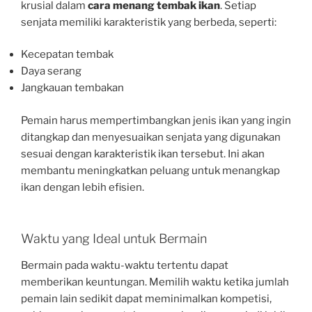
krusial dalam
cara menang tembak ikan
. Setiap
senjata memiliki karakteristik yang berbeda, seperti:
Kecepatan tembak
Daya serang
Jangkauan tembakan
Pemain harus mempertimbangkan jenis ikan yang ingin
ditangkap dan menyesuaikan senjata yang digunakan
sesuai dengan karakteristik ikan tersebut. Ini akan
membantu meningkatkan peluang untuk menangkap
ikan dengan lebih efisien.
Waktu yang Ideal untuk Bermain
Bermain pada waktu-waktu tertentu dapat
memberikan keuntungan. Memilih waktu ketika jumlah
pemain lain sedikit dapat meminimalkan kompetisi,