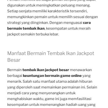
digunakan untuk meningkatkan peluang menang.
Setiap senjata memiliki karakteristik tersendiri,
memungkinkan pemain untuk memilih sesuai dengan
strategi yang diinginkan. Dengan menguasai
cara
bermain tembak ikan
, kesempatan untuk meraih
jackpot semakin terbuka lebar.
Manfaat Bermain Tembak Ikan Jackpot
Besar
Bermain
tembak ikan jackpot besar
menawarkan
berbagai
keuntungan bermain game online
yang
menarik. Salah satu manfaat utama adalah hiburan
yang diperoleh saat memainkan permainan ini. Selain
menjadi cara yang menyenangkan untuk
menghabiskan waktu, game ini juga memfasilitasi
kesempatan untuk memenangkan hadiah uang yang