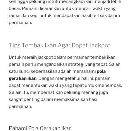
sehingga peluang untuk menangkap ikan menjadi lebih
besar. Pemain disarankan untuk mencari waktu yang
ramai dan sepi untuk mendapatkan hasil terbaik dalam
permainan.
Tips Tembak Ikan Agar Dapat Jackpot
Untuk meraih jackpot dalam permainan tembak ikan,
pemain perlu mengandalkan strategi yang tepat. Salah
satu kunci keberhasilan adalah memahami
pola
gerakan ikan
. Dengan mengetahui hal ini, pemain
dapat menentukan waktu yang tepat untuk menembak.
Selain itu, memperhatikan peluang menang juga
sangat penting dalam memaksimalkan hasil
permainan.
Pahami Pola Gerakan Ikan