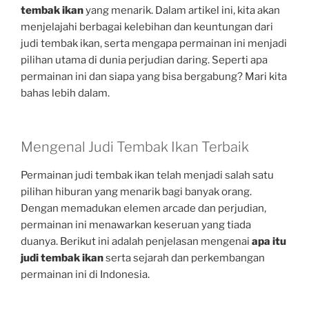
tembak ikan
yang menarik. Dalam artikel ini, kita akan
menjelajahi berbagai kelebihan dan keuntungan dari
judi tembak ikan, serta mengapa permainan ini menjadi
pilihan utama di dunia perjudian daring. Seperti apa
permainan ini dan siapa yang bisa bergabung? Mari kita
bahas lebih dalam.
Mengenal Judi Tembak Ikan Terbaik
Permainan judi tembak ikan telah menjadi salah satu
pilihan hiburan yang menarik bagi banyak orang.
Dengan memadukan elemen arcade dan perjudian,
permainan ini menawarkan keseruan yang tiada
duanya. Berikut ini adalah penjelasan mengenai
apa itu
judi tembak ikan
serta sejarah dan perkembangan
permainan ini di Indonesia.