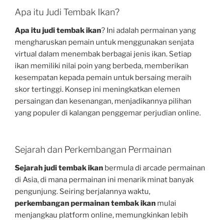
Apa itu Judi Tembak Ikan?
Apa itu judi tembak ikan
? Ini adalah permainan yang
mengharuskan pemain untuk menggunakan senjata
virtual dalam menembak berbagai jenis ikan. Setiap
ikan memiliki nilai poin yang berbeda, memberikan
kesempatan kepada pemain untuk bersaing meraih
skor tertinggi. Konsep ini meningkatkan elemen
persaingan dan kesenangan, menjadikannya pilihan
yang populer di kalangan penggemar perjudian online.
Sejarah dan Perkembangan Permainan
Sejarah judi tembak ikan
bermula di arcade permainan
di Asia, di mana permainan ini menarik minat banyak
pengunjung. Seiring berjalannya waktu,
perkembangan permainan tembak ikan
mulai
menjangkau platform online, memungkinkan lebih