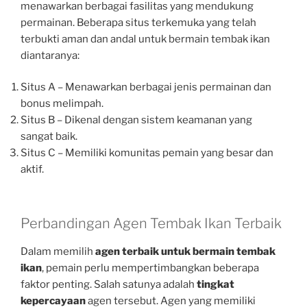
menawarkan berbagai fasilitas yang mendukung
permainan. Beberapa situs terkemuka yang telah
terbukti aman dan andal untuk bermain tembak ikan
diantaranya:
Situs A – Menawarkan berbagai jenis permainan dan
bonus melimpah.
Situs B – Dikenal dengan sistem keamanan yang
sangat baik.
Situs C – Memiliki komunitas pemain yang besar dan
aktif.
Perbandingan Agen Tembak Ikan Terbaik
Dalam memilih
agen terbaik untuk bermain tembak
ikan
, pemain perlu mempertimbangkan beberapa
faktor penting. Salah satunya adalah
tingkat
kepercayaan
agen tersebut. Agen yang memiliki