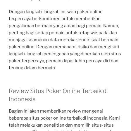
Dengan langkah-langkah ini, web poker online
terpercaya berkomitmen untuk memberikan
pengalaman bermain yang aman bagi pemain. Namun,
penting bagi setiap pemain untuk tetap waspada dan
menjaga keamanan data mereka sendiri saat bermain
poker online. Dengan memahami risiko dan mengikuti
langkah-langkah pencegahan yang diberikan oleh situs
poker terpercaya, pemain dapat lebih percaya diri dan
tenang dalam bermain.
Review Situs Poker Online Terbaik di
Indonesia
Bagian ini akan memberikan review mengenai
beberapa situs poker online terbaik di Indonesia. Kami
telah melakukan penelitian dan memilih situs-situs