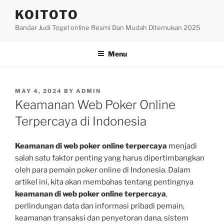
Skip
KOITOTO
to
Bandar Judi Togel online Resmi Dan Mudah Ditemukan 2025
content
Menu
POSTED
MAY 4, 2024
BY
ADMIN
ON
Keamanan Web Poker Online
Terpercaya di Indonesia
Keamanan di web poker online terpercaya
menjadi
salah satu faktor penting yang harus dipertimbangkan
oleh para pemain poker online di Indonesia. Dalam
artikel ini, kita akan membahas tentang pentingnya
keamanan di web poker online terpercaya
,
perlindungan data dan informasi pribadi pemain,
keamanan transaksi dan penyetoran dana, sistem