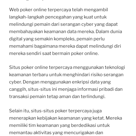
Web poker online terpercaya telah mengambil
langkah-langkah pencegahan yang kuat untuk
melindungi pemain dari serangan cyber yang dapat
membahayakan keamanan data mereka. Dalam dunia
digital yang semakin kompleks, pemain perlu
memahami bagaimana mereka dapat melindungi diri
mereka sendiri saat bermain poker online.
Situs poker online terpercaya menggunakan teknologi
keamanan terbaru untuk menghindari risiko serangan
cyber. Dengan menggunakan enkripsi data yang
canggih, situs-situs ini menjaga informasi pribadi dan
transaksi pemain tetap aman dan terlindungi.
Selain itu, situs-situs poker terpercaya juga
menerapkan kebijakan keamanan yang ketat. Mereka
memiliki tim keamanan yang berdedikasi untuk
memantau aktivitas yang mencurigakan dan