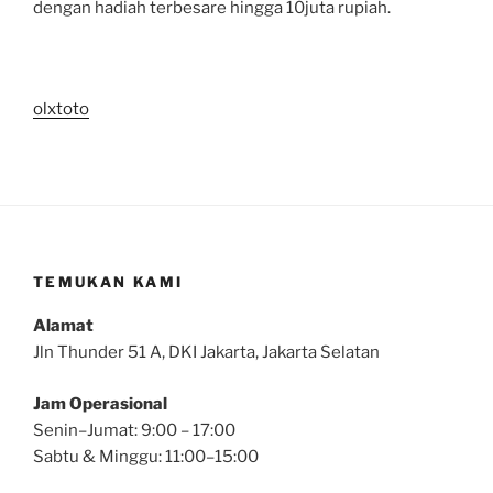
dengan hadiah terbesare hingga 10juta rupiah.
olxtoto
TEMUKAN KAMI
Alamat
Jln Thunder 51 A, DKI Jakarta, Jakarta Selatan
Jam Operasional
Senin–Jumat: 9:00 – 17:00
Sabtu & Minggu: 11:00–15:00