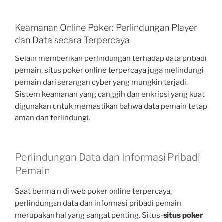
Keamanan Online Poker: Perlindungan Player
dan Data secara Terpercaya
Selain memberikan perlindungan terhadap data pribadi
pemain, situs poker online terpercaya juga melindungi
pemain dari serangan cyber yang mungkin terjadi.
Sistem keamanan yang canggih dan enkripsi yang kuat
digunakan untuk memastikan bahwa data pemain tetap
aman dan terlindungi.
Perlindungan Data dan Informasi Pribadi
Pemain
Saat bermain di web poker online terpercaya,
perlindungan data dan informasi pribadi pemain
merupakan hal yang sangat penting. Situs-
situs poker