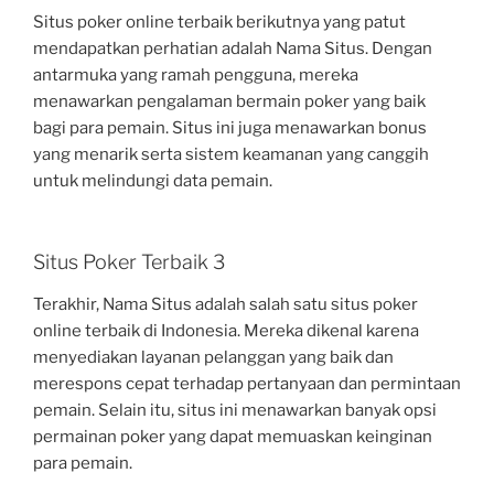
Situs poker online terbaik berikutnya yang patut
mendapatkan perhatian adalah Nama Situs. Dengan
antarmuka yang ramah pengguna, mereka
menawarkan pengalaman bermain poker yang baik
bagi para pemain. Situs ini juga menawarkan bonus
yang menarik serta sistem keamanan yang canggih
untuk melindungi data pemain.
Situs Poker Terbaik 3
Terakhir, Nama Situs adalah salah satu situs poker
online terbaik di Indonesia. Mereka dikenal karena
menyediakan layanan pelanggan yang baik dan
merespons cepat terhadap pertanyaan dan permintaan
pemain. Selain itu, situs ini menawarkan banyak opsi
permainan poker yang dapat memuaskan keinginan
para pemain.