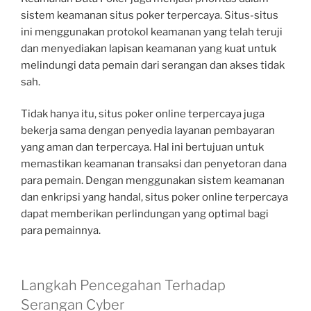
sistem keamanan situs poker terpercaya. Situs-situs
ini menggunakan protokol keamanan yang telah teruji
dan menyediakan lapisan keamanan yang kuat untuk
melindungi data pemain dari serangan dan akses tidak
sah.
Tidak hanya itu, situs poker online terpercaya juga
bekerja sama dengan penyedia layanan pembayaran
yang aman dan terpercaya. Hal ini bertujuan untuk
memastikan keamanan transaksi dan penyetoran dana
para pemain. Dengan menggunakan sistem keamanan
dan enkripsi yang handal, situs poker online terpercaya
dapat memberikan perlindungan yang optimal bagi
para pemainnya.
Langkah Pencegahan Terhadap
Serangan Cyber