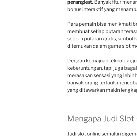
perangkat.
Banyak fitur menari
bonus interaktif yang menamb
Para pemain bisa menikmati be
membuat setiap putaran terasa
seperti putaran gratis, simbol 
ditemukan dalam game slot m
Dengan kemajuan teknologi, judi
keberuntungan, tapi juga bag
merasakan sensasi yang lebih 
banyak orang tertarik mencob
yang ditawarkan makin lengka
Mengapa Judi Slot 
Judi slot online semakin digem