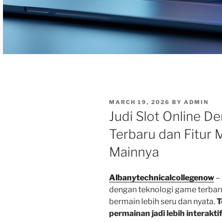
POSTED
MARCH 19, 2026
BY
ADMIN
ON
Judi Slot Online 
Terbaru dan Fitur 
Mainnya
Albanytechnicalcollegenow
– 
dengan teknologi game terba
bermain lebih seru dan nyata.
T
permainan jadi lebih interakt