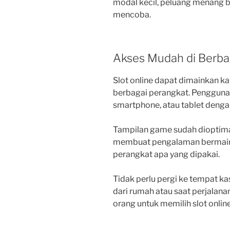
modal kecil, peluang menang 
mencoba.
Akses Mudah di Berba
Slot online dapat dimainkan ka
berbagai perangkat. Pengguna 
smartphone, atau tablet dengan
Tampilan game sudah dioptimalk
membuat pengalaman bermain t
perangkat apa yang dipakai.
Tidak perlu pergi ke tempat ka
dari rumah atau saat perjalan
orang untuk memilih slot onlin