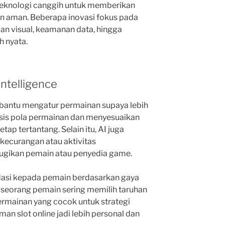
 teknologi canggih untuk memberikan
n aman. Beberapa inovasi fokus pada
an visual, keamanan data, hingga
 nyata.
Intelligence
embantu mengatur permainan supaya lebih
isis pola permainan dan menyesuaikan
tap tertantang. Selain itu, AI juga
ecurangan atau aktivitas
ugikan pemain atau penyedia game.
asi kepada pemain berdasarkan gaya
a seorang pemain sering memilih taruhan
ermainan yang cocok untuk strategi
an slot online jadi lebih personal dan