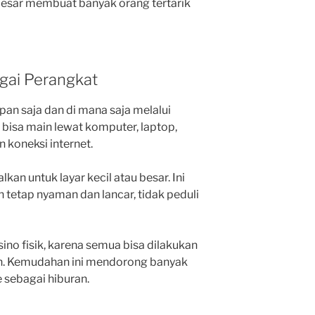
besar membuat banyak orang tertarik
gai Perangkat
pan saja dan di mana saja melalui
bisa main lewat komputer, laptop,
 koneksi internet.
an untuk layar kecil atau besar. Ini
etap nyaman dan lancar, tidak peduli
sino fisik, karena semua bisa dilakukan
an. Kemudahan ini mendorong banyak
e sebagai hiburan.