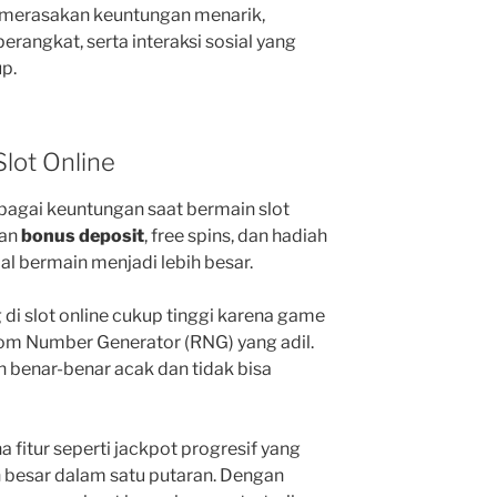
merasakan keuntungan menarik,
rangkat, serta interaksi sosial yang
p.
lot Online
agai keuntungan saat bermain slot
kan
bonus deposit
, free spins, dan hadiah
bermain menjadi lebih besar.
di slot online cukup tinggi karena game
m Number Generator (RNG) yang adil.
n benar-benar acak dan tidak bisa
 fitur seperti jackpot progresif yang
besar dalam satu putaran. Dengan