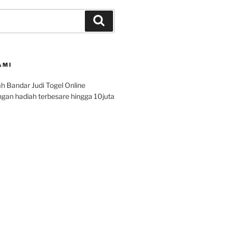
Search
AMI
h Bandar Judi Togel Online
gan hadiah terbesare hingga 10juta