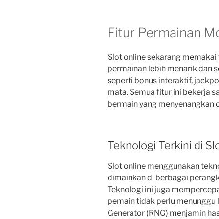
Fitur Permainan Mo
Slot online sekarang memakai
permainan lebih menarik dan s
seperti bonus interaktif, jack
mata. Semua fitur ini bekerj
bermain yang menyenangkan d
Teknologi Terkini di Sl
Slot online menggunakan tek
dimainkan di berbagai perangka
Teknologi ini juga mempercep
pemain tidak perlu menunggu 
Generator (RNG) menjamin hasil