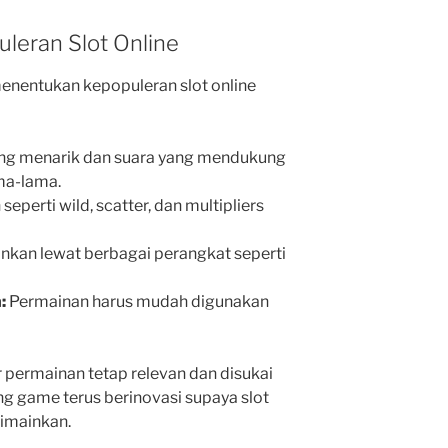
leran Slot Online
enentukan kepopuleran slot online
ng menarik dan suara yang mendukung
ma-lama.
seperti wild, scatter, dan multipliers
nkan lewat berbagai perangkat seperti
:
Permainan harus mudah digunakan
ar permainan tetap relevan dan disukai
g game terus berinovasi supaya slot
dimainkan.