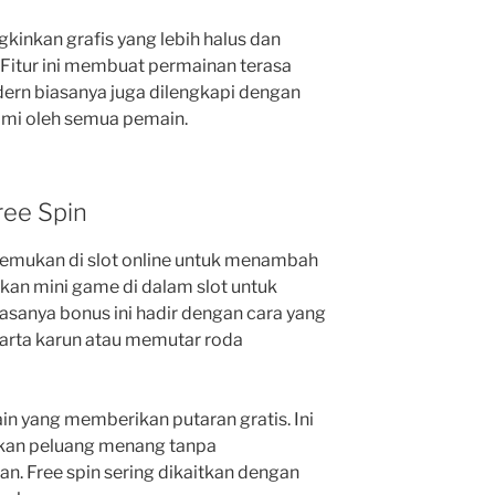
kinkan grafis yang lebih halus dan
. Fitur ini membuat permainan terasa
rn biasanya juga dilengkapi dengan
mi oleh semua pemain.
ree Spin
ditemukan di slot online untuk menambah
an mini game di dalam slot untuk
asanya bonus ini hadir dengan cara yang
 harta karun atau memutar roda
lain yang memberikan putaran gratis. Ini
an peluang menang tanpa
. Free spin sering dikaitkan dengan