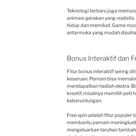
Teknologi terbaru juga memung
animasi gerakan yang realistis
hidup dan memikat. Game mode
antarmuka yang mudah dipaha
Bonus Interaktif dan F
Fitur bonus interaktif sering 
keseruan. Pemain bisa memaink
mendapatkan hadiah ekstra. Bi
kreatif, misalnya memilih peti
keberuntungan.
Free spin adalah fitur populer 
membantu pemain meningkatk
mengeluarkan taruhan tambahan