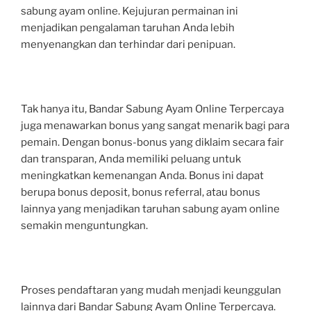
sabung ayam online. Kejujuran permainan ini
menjadikan pengalaman taruhan Anda lebih
menyenangkan dan terhindar dari penipuan.
Tak hanya itu, Bandar Sabung Ayam Online Terpercaya
juga menawarkan bonus yang sangat menarik bagi para
pemain. Dengan bonus-bonus yang diklaim secara fair
dan transparan, Anda memiliki peluang untuk
meningkatkan kemenangan Anda. Bonus ini dapat
berupa bonus deposit, bonus referral, atau bonus
lainnya yang menjadikan taruhan sabung ayam online
semakin menguntungkan.
Proses pendaftaran yang mudah menjadi keunggulan
lainnya dari Bandar Sabung Ayam Online Terpercaya.