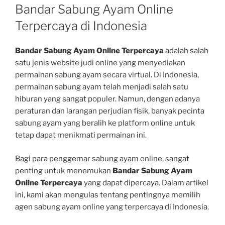
ON
Bandar Sabung Ayam Online
Terpercaya di Indonesia
Bandar Sabung Ayam Online Terpercaya
adalah salah
satu jenis website judi online yang menyediakan
permainan sabung ayam secara virtual. Di Indonesia,
permainan sabung ayam telah menjadi salah satu
hiburan yang sangat populer. Namun, dengan adanya
peraturan dan larangan perjudian fisik, banyak pecinta
sabung ayam yang beralih ke platform online untuk
tetap dapat menikmati permainan ini.
Bagi para penggemar sabung ayam online, sangat
penting untuk menemukan
Bandar Sabung Ayam
Online Terpercaya
yang dapat dipercaya. Dalam artikel
ini, kami akan mengulas tentang pentingnya memilih
agen sabung ayam online yang terpercaya di Indonesia.