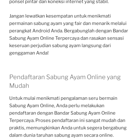
ponsel pintar dan koneksi internet yang stabil.
Jangan lewatkan kesempatan untuk menikmati
permainan sabung ayam yang fair dan menarik melalui
perangkat Android Anda. Bergabunglah dengan Bandar
Sabung Ayam Online Terpercaya dan rasakan sensasi
keseruan perjudian sabung ayam langsung dari
genggaman Anda!
Pendaftaran Sabung Ayam Online yang
Mudah
Untuk mulai menikmati pengalaman seru bermain
Sabung Ayam Online, Anda perlu melakukan
pendaftaran dengan Bandar Sabung Ayam Online
Terpercaya. Proses pendaftaran ini sangat mudah dan
praktis, memungkinkan Anda untuk segera bergabung
dalam dunia taruhan sabung ayam secara online.