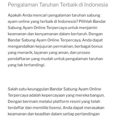
Pengalaman Taruhan Terbaik di Indonesia
Apakah Anda mencari pengalaman taruhan sabung
ayam online yang terbaik di Indonesia? Pilihlah Bandar
Sabung Ayam Online Terpercaya untuk menjamin
keamanan dan kenyamanan dalam bertaruh. Dengan
Bandar Sabung Ayam Online Terpercaya, Anda dapat
mengandalkan kejujuran permainan, berbagai bonus
yang menarik, layanan yang aman, dan proses
pendaftaran yang mudah untuk pengalaman taruhan
yang tak tertandingi.
Salah satu keunggulan Bandar Sabung Ayam Online
Terpercaya adalah kepercayaan yang mereka bangun.
Dengan bermain melalui platform resmi yang telah
terdaftar dan memiliki lisensi, Anda dapat merasakan
keamanan dan keadilan dalam setiap pertandingan