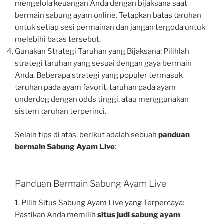
mengelola keuangan Anda dengan bijaksana saat
bermain sabung ayam online. Tetapkan batas taruhan
untuk setiap sesi permainan dan jangan tergoda untuk
melebihi batas tersebut.
Gunakan Strategi Taruhan yang Bijaksana: Pilihlah
strategi taruhan yang sesuai dengan gaya bermain
Anda. Beberapa strategi yang populer termasuk
taruhan pada ayam favorit, taruhan pada ayam
underdog dengan odds tinggi, atau menggunakan
sistem taruhan terperinci.
Selain tips di atas, berikut adalah sebuah
panduan
bermain Sabung Ayam Live
:
Panduan Bermain Sabung Ayam Live
1. Pilih Situs Sabung Ayam Live yang Terpercaya:
Pastikan Anda memilih
situs judi sabung ayam