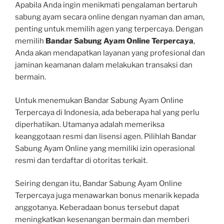
Apabila Anda ingin menikmati pengalaman bertaruh
sabung ayam secara online dengan nyaman dan aman,
penting untuk memilih agen yang terpercaya. Dengan
memilih
Bandar Sabung Ayam Online Terpercaya
,
Anda akan mendapatkan layanan yang profesional dan
jaminan keamanan dalam melakukan transaksi dan
bermain.
Untuk menemukan Bandar Sabung Ayam Online
Terpercaya di Indonesia, ada beberapa hal yang perlu
diperhatikan. Utamanya adalah memeriksa
keanggotaan resmi dan lisensi agen. Pilihlah Bandar
Sabung Ayam Online yang memiliki izin operasional
resmi dan terdaftar di otoritas terkait.
Seiring dengan itu, Bandar Sabung Ayam Online
Terpercaya juga menawarkan bonus menarik kepada
anggotanya. Keberadaan bonus tersebut dapat
meningkatkan kesenangan bermain dan memberi