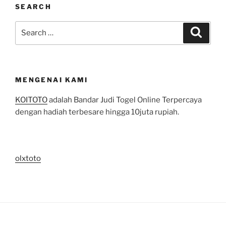
SEARCH
Search
Search
for:
MENGENAI KAMI
KOITOTO
adalah Bandar Judi Togel Online Terpercaya
dengan hadiah terbesare hingga 10juta rupiah.
olxtoto