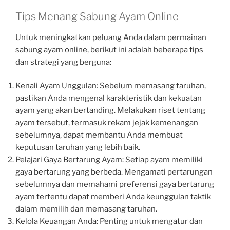
Tips Menang Sabung Ayam Online
Untuk meningkatkan peluang Anda dalam permainan
sabung ayam online, berikut ini adalah beberapa tips
dan strategi yang berguna:
Kenali Ayam Unggulan: Sebelum memasang taruhan,
pastikan Anda mengenal karakteristik dan kekuatan
ayam yang akan bertanding. Melakukan riset tentang
ayam tersebut, termasuk rekam jejak kemenangan
sebelumnya, dapat membantu Anda membuat
keputusan taruhan yang lebih baik.
Pelajari Gaya Bertarung Ayam: Setiap ayam memiliki
gaya bertarung yang berbeda. Mengamati pertarungan
sebelumnya dan memahami preferensi gaya bertarung
ayam tertentu dapat memberi Anda keunggulan taktik
dalam memilih dan memasang taruhan.
Kelola Keuangan Anda: Penting untuk mengatur dan