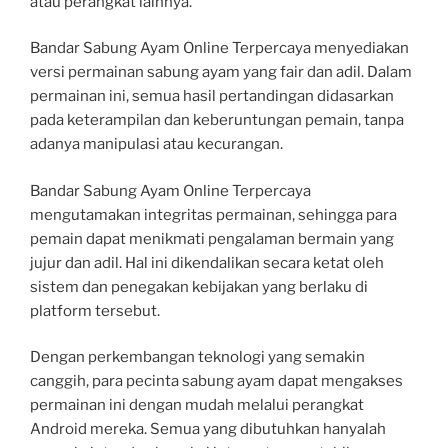
atau perangkat lainnya.
Bandar Sabung Ayam Online Terpercaya menyediakan
versi permainan sabung ayam yang fair dan adil. Dalam
permainan ini, semua hasil pertandingan didasarkan
pada keterampilan dan keberuntungan pemain, tanpa
adanya manipulasi atau kecurangan.
Bandar Sabung Ayam Online Terpercaya
mengutamakan integritas permainan, sehingga para
pemain dapat menikmati pengalaman bermain yang
jujur dan adil. Hal ini dikendalikan secara ketat oleh
sistem dan penegakan kebijakan yang berlaku di
platform tersebut.
Dengan perkembangan teknologi yang semakin
canggih, para pecinta sabung ayam dapat mengakses
permainan ini dengan mudah melalui perangkat
Android mereka. Semua yang dibutuhkan hanyalah