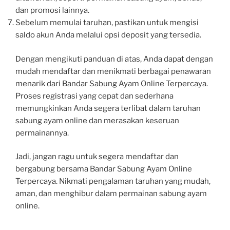
dan promosi lainnya.
Sebelum memulai taruhan, pastikan untuk mengisi
saldo akun Anda melalui opsi deposit yang tersedia.
Dengan mengikuti panduan di atas, Anda dapat dengan
mudah mendaftar dan menikmati berbagai penawaran
menarik dari Bandar Sabung Ayam Online Terpercaya.
Proses registrasi yang cepat dan sederhana
memungkinkan Anda segera terlibat dalam taruhan
sabung ayam online dan merasakan keseruan
permainannya.
Jadi, jangan ragu untuk segera mendaftar dan
bergabung bersama Bandar Sabung Ayam Online
Terpercaya. Nikmati pengalaman taruhan yang mudah,
aman, dan menghibur dalam permainan sabung ayam
online.