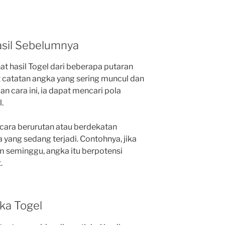
asil Sebelumnya
t hasil Togel dari beberapa putaran
 catatan angka yang sering muncul dan
n cara ini, ia dapat mencari pola
.
ecara berurutan atau berdekatan
yang sedang terjadi. Contohnya, jika
m seminggu, angka itu berpotensi
.
ka Togel