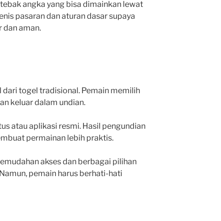
 tebak angka yang bisa dimainkan lewat
jenis pasaran dan aturan dasar supaya
r dan aman.
l dari togel tradisional. Pemain memilih
an keluar dalam undian.
tus atau aplikasi resmi. Hasil pengundian
embuat permainan lebih praktis.
 kemudahan akses dan berbagai pilihan
 Namun, pemain harus berhati-hati