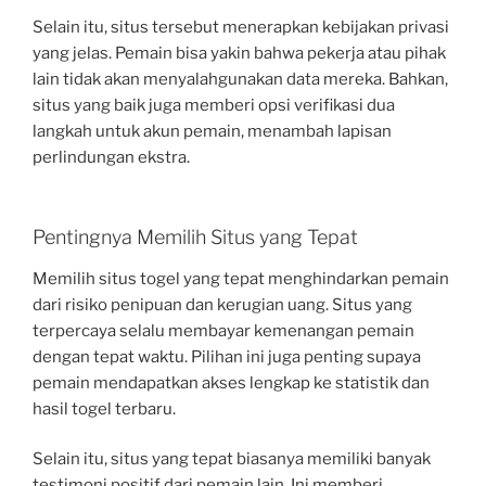
Selain itu, situs tersebut menerapkan kebijakan privasi
yang jelas. Pemain bisa yakin bahwa pekerja atau pihak
lain tidak akan menyalahgunakan data mereka. Bahkan,
situs yang baik juga memberi opsi verifikasi dua
langkah untuk akun pemain, menambah lapisan
perlindungan ekstra.
Pentingnya Memilih Situs yang Tepat
Memilih situs togel yang tepat menghindarkan pemain
dari risiko penipuan dan kerugian uang. Situs yang
terpercaya selalu membayar kemenangan pemain
dengan tepat waktu. Pilihan ini juga penting supaya
pemain mendapatkan akses lengkap ke statistik dan
hasil togel terbaru.
Selain itu, situs yang tepat biasanya memiliki banyak
testimoni positif dari pemain lain. Ini memberi