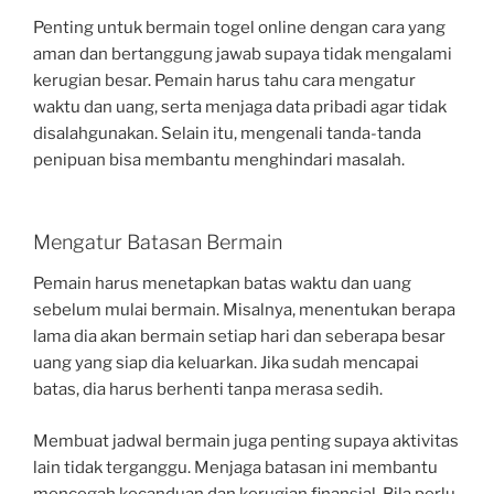
Penting untuk bermain togel online dengan cara yang
aman dan bertanggung jawab supaya tidak mengalami
kerugian besar. Pemain harus tahu cara mengatur
waktu dan uang, serta menjaga data pribadi agar tidak
disalahgunakan. Selain itu, mengenali tanda-tanda
penipuan bisa membantu menghindari masalah.
Mengatur Batasan Bermain
Pemain harus menetapkan batas waktu dan uang
sebelum mulai bermain. Misalnya, menentukan berapa
lama dia akan bermain setiap hari dan seberapa besar
uang yang siap dia keluarkan. Jika sudah mencapai
batas, dia harus berhenti tanpa merasa sedih.
Membuat jadwal bermain juga penting supaya aktivitas
lain tidak terganggu. Menjaga batasan ini membantu
mencegah kecanduan dan kerugian finansial. Bila perlu,