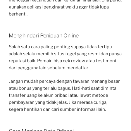
gunakan aplikasi pengingat waktu agar tidak lupa
berhenti.
Menghindari Penipuan Online
Salah satu cara paling penting supaya tidak tertipu
adalah selalu memilih situs togel yang resmi dan punya
reputasi baik. Pemain bisa cek review atau testimoni
dari pengguna lain sebelum mendaftar.
Jangan mudah percaya dengan tawaran menang besar
atau bonus yang terlalu bagus. Hati-hati saat diminta
transfer uang ke akun pribadi atau lewat metode
pembayaran yang tidak jelas. Jika merasa curiga,
segera hentikan dan cari sumber informasi lain.