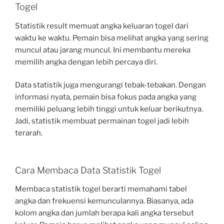
Togel
Statistik result memuat angka keluaran togel dari
waktu ke waktu. Pemain bisa melihat angka yang sering
muncul atau jarang muncul. Ini membantu mereka
memilih angka dengan lebih percaya diri.
Data statistik juga mengurangi tebak-tebakan. Dengan
informasi nyata, pemain bisa fokus pada angka yang
memiliki peluang lebih tinggi untuk keluar berikutnya.
Jadi, statistik membuat permainan togel jadi lebih
terarah.
Cara Membaca Data Statistik Togel
Membaca statistik togel berarti memahami tabel
angka dan frekuensi kemunculannya. Biasanya, ada
kolom angka dan jumlah berapa kali angka tersebut