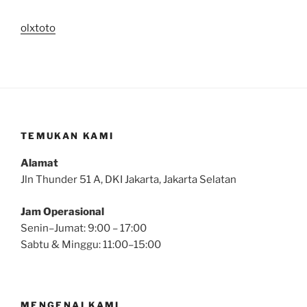
olxtoto
TEMUKAN KAMI
Alamat
Jln Thunder 51 A, DKI Jakarta, Jakarta Selatan
Jam Operasional
Senin–Jumat: 9:00 – 17:00
Sabtu & Minggu: 11:00–15:00
MENGENAI KAMI