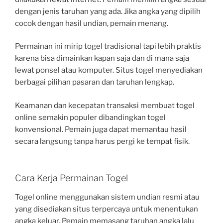
dengan jenis taruhan yang ada. Jika angka yang dipilih
cocok dengan hasil undian, pemain menang.
Permainan ini mirip togel tradisional tapi lebih praktis
karena bisa dimainkan kapan saja dan di mana saja
lewat ponsel atau komputer. Situs togel menyediakan
berbagai pilihan pasaran dan taruhan lengkap.
Keamanan dan kecepatan transaksi membuat togel
online semakin populer dibandingkan togel
konvensional. Pemain juga dapat memantau hasil
secara langsung tanpa harus pergi ke tempat fisik.
Cara Kerja Permainan Togel
Togel online menggunakan sistem undian resmi atau
yang disediakan situs terpercaya untuk menentukan
angka keluar. Pemain memasang taruhan angka lalu