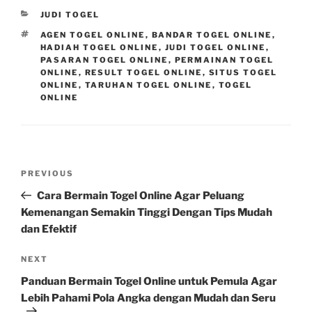
CATEGORIES
JUDI TOGEL
TAGS
AGEN TOGEL ONLINE
,
BANDAR TOGEL ONLINE
,
HADIAH TOGEL ONLINE
,
JUDI TOGEL ONLINE
,
PASARAN TOGEL ONLINE
,
PERMAINAN TOGEL
ONLINE
,
RESULT TOGEL ONLINE
,
SITUS TOGEL
ONLINE
,
TARUHAN TOGEL ONLINE
,
TOGEL
ONLINE
Post
Previous
PREVIOUS
navigation
Post
Cara Bermain Togel Online Agar Peluang
Kemenangan Semakin Tinggi Dengan Tips Mudah
dan Efektif
Next
NEXT
Post
Panduan Bermain Togel Online untuk Pemula Agar
Lebih Pahami Pola Angka dengan Mudah dan Seru