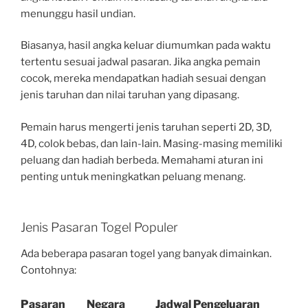
menunggu hasil undian.
Biasanya, hasil angka keluar diumumkan pada waktu
tertentu sesuai jadwal pasaran. Jika angka pemain
cocok, mereka mendapatkan hadiah sesuai dengan
jenis taruhan dan nilai taruhan yang dipasang.
Pemain harus mengerti jenis taruhan seperti 2D, 3D,
4D, colok bebas, dan lain-lain. Masing-masing memiliki
peluang dan hadiah berbeda. Memahami aturan ini
penting untuk meningkatkan peluang menang.
Jenis Pasaran Togel Populer
Ada beberapa pasaran togel yang banyak dimainkan.
Contohnya:
Pasaran
Negara
Jadwal Pengeluaran