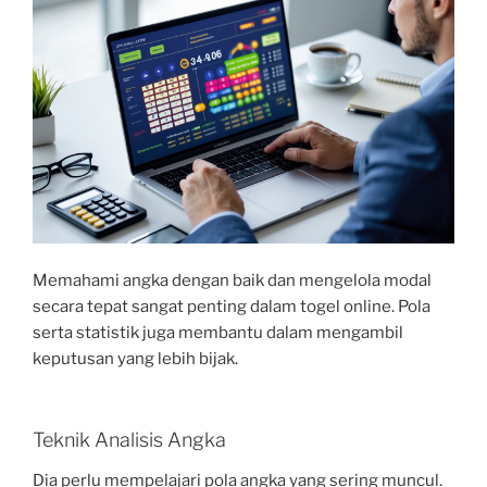
Memahami angka dengan baik dan mengelola modal
secara tepat sangat penting dalam togel online. Pola
serta statistik juga membantu dalam mengambil
keputusan yang lebih bijak.
Teknik Analisis Angka
Dia perlu mempelajari pola angka yang sering muncul.