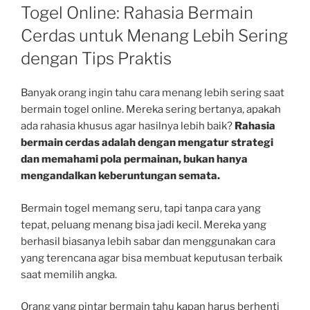
ON
Togel Online: Rahasia Bermain
Cerdas untuk Menang Lebih Sering
dengan Tips Praktis
Banyak orang ingin tahu cara menang lebih sering saat
bermain togel online. Mereka sering bertanya, apakah
ada rahasia khusus agar hasilnya lebih baik?
Rahasia
bermain cerdas adalah dengan mengatur strategi
dan memahami pola permainan, bukan hanya
mengandalkan keberuntungan semata.
Bermain togel memang seru, tapi tanpa cara yang
tepat, peluang menang bisa jadi kecil. Mereka yang
berhasil biasanya lebih sabar dan menggunakan cara
yang terencana agar bisa membuat keputusan terbaik
saat memilih angka.
Orang yang pintar bermain tahu kapan harus berhenti