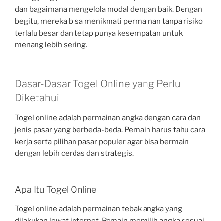
dan bagaimana mengelola modal dengan baik. Dengan
begitu, mereka bisa menikmati permainan tanpa risiko
terlalu besar dan tetap punya kesempatan untuk
menang lebih sering.
Dasar-Dasar Togel Online yang Perlu
Diketahui
Togel online adalah permainan angka dengan cara dan
jenis pasar yang berbeda-beda. Pemain harus tahu cara
kerja serta pilihan pasar populer agar bisa bermain
dengan lebih cerdas dan strategis.
Apa Itu Togel Online
Togel online adalah permainan tebak angka yang
dilakukan lewat internet. Pemain memilih angka sesuai