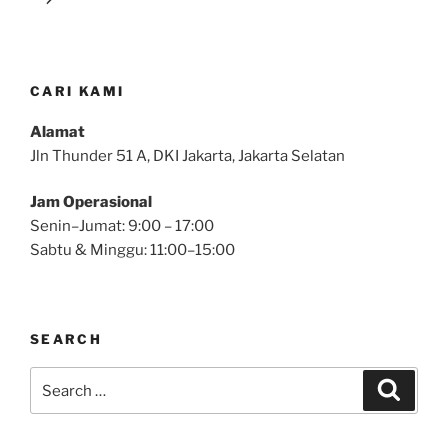
CARI KAMI
Alamat
Jln Thunder 51 A, DKI Jakarta, Jakarta Selatan
Jam Operasional
Senin–Jumat: 9:00 – 17:00
Sabtu & Minggu: 11:00–15:00
SEARCH
Search
Search
for: