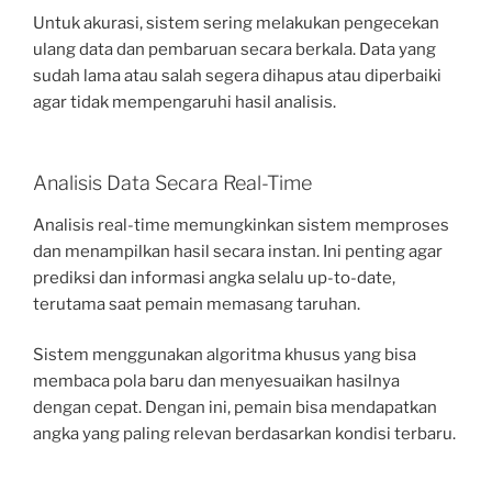
Untuk akurasi, sistem sering melakukan pengecekan
ulang data dan pembaruan secara berkala. Data yang
sudah lama atau salah segera dihapus atau diperbaiki
agar tidak mempengaruhi hasil analisis.
Analisis Data Secara Real-Time
Analisis real-time memungkinkan sistem memproses
dan menampilkan hasil secara instan. Ini penting agar
prediksi dan informasi angka selalu up-to-date,
terutama saat pemain memasang taruhan.
Sistem menggunakan algoritma khusus yang bisa
membaca pola baru dan menyesuaikan hasilnya
dengan cepat. Dengan ini, pemain bisa mendapatkan
angka yang paling relevan berdasarkan kondisi terbaru.