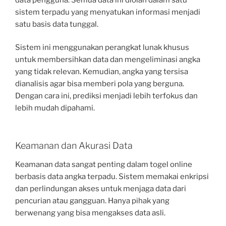
sistem terpadu yang menyatukan informasi menjadi
satu basis data tunggal.
Sistem ini menggunakan perangkat lunak khusus
untuk membersihkan data dan mengeliminasi angka
yang tidak relevan. Kemudian, angka yang tersisa
dianalisis agar bisa memberi pola yang berguna.
Dengan cara ini, prediksi menjadi lebih terfokus dan
lebih mudah dipahami.
Keamanan dan Akurasi Data
Keamanan data sangat penting dalam togel online
berbasis data angka terpadu. Sistem memakai enkripsi
dan perlindungan akses untuk menjaga data dari
pencurian atau gangguan. Hanya pihak yang
berwenang yang bisa mengakses data asli.