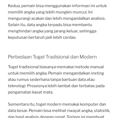
Kedua, pemain bisa menggunakan informasi ini untuk
memilih angka yang lebih mungkin muncul. Ini
mengurangi acakan dan lebih mengandalkan analisis.
Selain itu, data angka terpadu bisa membantu
menghindari angka yang jarang keluar, sehingga
keputusan bertaruh jadi lebih cerdas.
Perbedaan Togel Tradisional dan Modern
Togel tradisional biasanya memakai metode manual
untuk memilih angka. Pemain mengandalkan insting
atau rumus sederhana tanpa bantuan data atau
teknologi. Prosesnya lebih lambat dan terbatas pada
pengamatan kasat mata.
Sementara itu, togel modern memakai komputer dan
data besar. Pemain bisa melihat riwayat angka, statistik,
dan hasil analisis dengan cepat. Sistem ini membuat