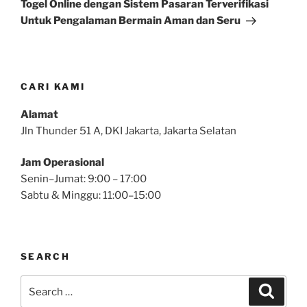
Post
Togel Online dengan Sistem Pasaran Terverifikasi
Untuk Pengalaman Bermain Aman dan Seru
CARI KAMI
Alamat
Jln Thunder 51 A, DKI Jakarta, Jakarta Selatan
Jam Operasional
Senin–Jumat: 9:00 – 17:00
Sabtu & Minggu: 11:00–15:00
SEARCH
Search
Search
for: