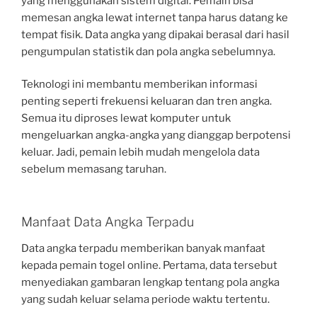
yang menggunakan sistem digital. Pemain bisa
memesan angka lewat internet tanpa harus datang ke
tempat fisik. Data angka yang dipakai berasal dari hasil
pengumpulan statistik dan pola angka sebelumnya.
Teknologi ini membantu memberikan informasi
penting seperti frekuensi keluaran dan tren angka.
Semua itu diproses lewat komputer untuk
mengeluarkan angka-angka yang dianggap berpotensi
keluar. Jadi, pemain lebih mudah mengelola data
sebelum memasang taruhan.
Manfaat Data Angka Terpadu
Data angka terpadu memberikan banyak manfaat
kepada pemain togel online. Pertama, data tersebut
menyediakan gambaran lengkap tentang pola angka
yang sudah keluar selama periode waktu tertentu.