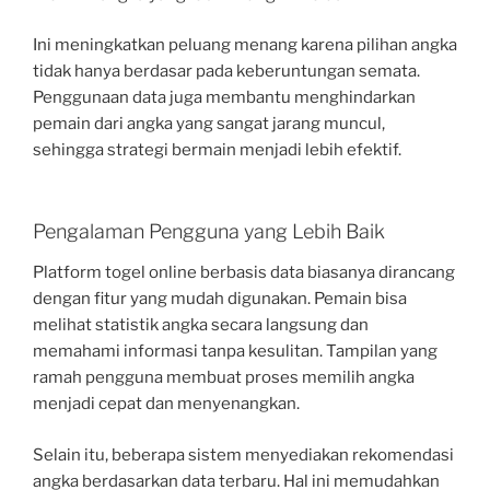
Ini meningkatkan peluang menang karena pilihan angka
tidak hanya berdasar pada keberuntungan semata.
Penggunaan data juga membantu menghindarkan
pemain dari angka yang sangat jarang muncul,
sehingga strategi bermain menjadi lebih efektif.
Pengalaman Pengguna yang Lebih Baik
Platform togel online berbasis data biasanya dirancang
dengan fitur yang mudah digunakan. Pemain bisa
melihat statistik angka secara langsung dan
memahami informasi tanpa kesulitan. Tampilan yang
ramah pengguna membuat proses memilih angka
menjadi cepat dan menyenangkan.
Selain itu, beberapa sistem menyediakan rekomendasi
angka berdasarkan data terbaru. Hal ini memudahkan