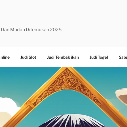
mi Dan Mudah Ditemukan 2025
Online
Judi Slot
Judi Tembak ikan
Judi Togel
Sab