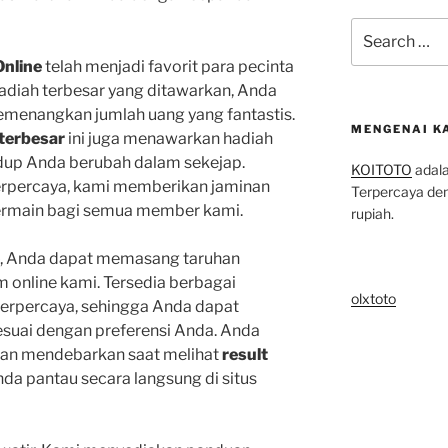
Search
for:
Online
telah menjadi favorit para pecinta
hadiah terbesar yang ditawarkan, Anda
menangkan jumlah uang yang fantastis.
MENGENAI K
 terbesar
ini juga menawarkan hadiah
dup Anda berubah dalam sekejap.
KOITOTO
adala
rpercaya, kami memberikan jaminan
Terpercaya den
rmain bagi semua member kami.
rupiah.
, Anda dapat memasang taruhan
 online kami. Tersedia berbagai
olxtoto
terpercaya, sehingga Anda dapat
esuai dengan preferensi Anda. Anda
dan mendebarkan saat melihat
result
da pantau secara langsung di situs