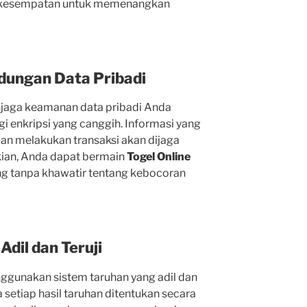
an kesempatan untuk memenangkan
dungan Data Pribadi
enjaga keamanan data pribadi Anda
 enkripsi yang canggih. Informasi yang
an melakukan transaksi akan dijaga
ian, Anda dapat bermain
Togel Online
g tanpa khawatir tentang kebocoran
dil dan Teruji
nggunakan sistem taruhan yang adil dan
setiap hasil taruhan ditentukan secara