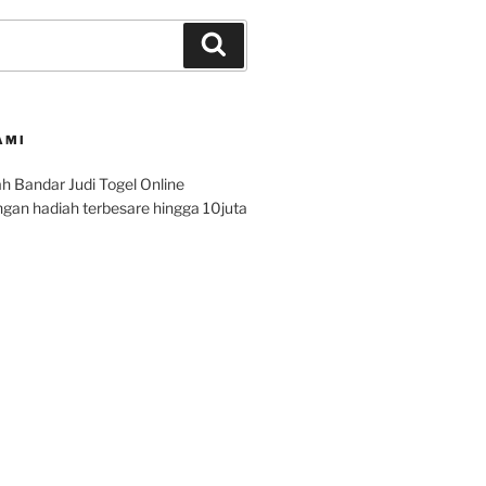
Search
AMI
h Bandar Judi Togel Online
gan hadiah terbesare hingga 10juta