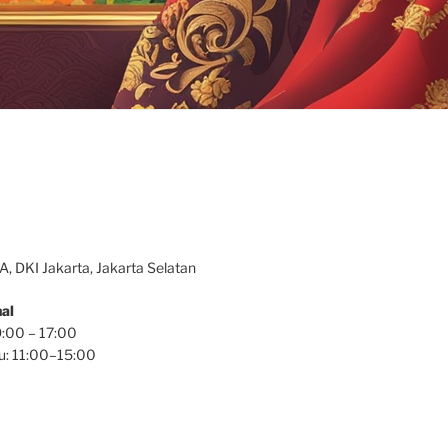
A, DKI Jakarta, Jakarta Selatan
al
9:00 – 17:00
u: 11:00–15:00