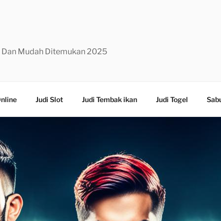
mi Dan Mudah Ditemukan 2025
Online
Judi Slot
Judi Tembak ikan
Judi Togel
Sab