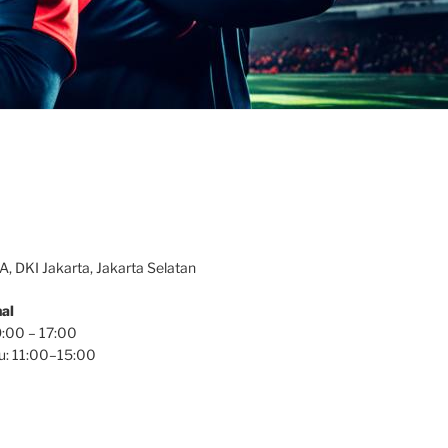
A, DKI Jakarta, Jakarta Selatan
al
9:00 – 17:00
u: 11:00–15:00