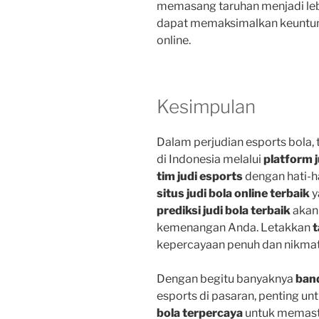
memasang taruhan menjadi leb
dapat memaksimalkan keuntung
online.
Kesimpulan
Dalam perjudian esports bola
di Indonesia melalui
platform 
tim judi esports
dengan hati-h
situs judi bola online terbaik
y
prediksi judi bola terbaik
akan
kemenangan Anda. Letakkan
t
kepercayaan penuh dan nikmat
Dengan begitu banyaknya
band
esports di pasaran, penting u
bola terpercaya
untuk memast