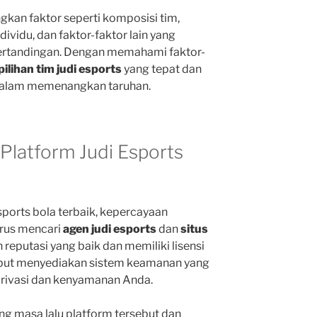
kan faktor seperti komposisi tim,
dividu, dan faktor-faktor lain yang
ertandingan. Dengan memahami faktor-
pilihan tim judi esports
yang tepat dan
dalam memenangkan taruhan.
Platform Judi Esports
sports bola terbaik, kepercayaan
arus mencari
agen judi esports
dan
situs
reputasi yang baik dan memiliki lisensi
sebut menyediakan sistem keamanan yang
privasi dan kenyamanan Anda.
ng masa lalu platform tersebut dan