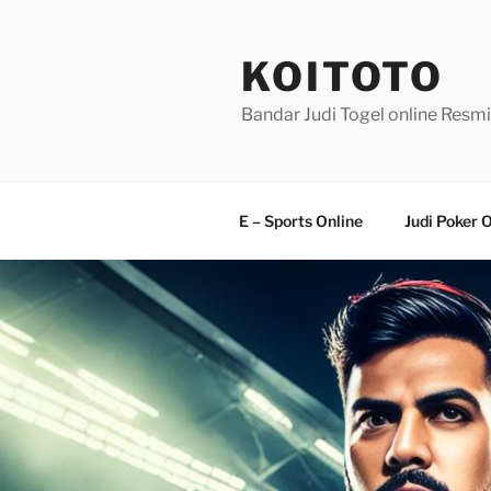
Skip
to
KOITOTO
content
Bandar Judi Togel online Res
E – Sports Online
Judi Poker 