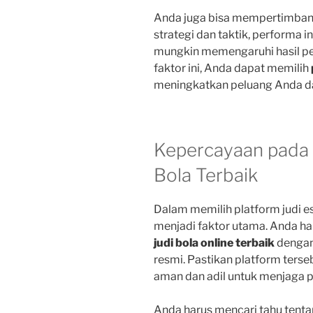
Anda juga bisa mempertimbang
strategi dan taktik, performa in
mungkin memengaruhi hasil p
faktor ini, Anda dapat memilih
meningkatkan peluang Anda 
Kepercayaan pada 
Bola Terbaik
Dalam memilih platform judi e
menjadi faktor utama. Anda h
judi bola online terbaik
dengan 
resmi. Pastikan platform ter
aman dan adil untuk menjaga 
Anda harus mencari tahu tenta