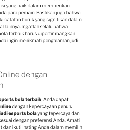
asi yang baik dalam memberikan
pada para pemain. Pastikan juga bahwa
ki catatan buruk yang signifikan dalam
al lainnya. Ingatlah selalu bahwa
 bola terbaik harus dipertimbangkan
Anda ingin menikmati pengalaman judi
Online dengan
h
esports bola terbaik
, Anda dapat
online
dengan kepercayaan penuh.
judi esports bola
yang tepercaya dan
esuai dengan preferensi Anda. Amati
 dan ikuti insting Anda dalam memilih