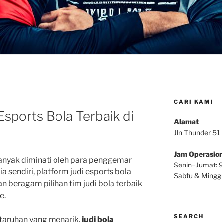
CARI KAMI
sports Bola Terbaik di
Alamat
Jln Thunder 51 
Jam Operasion
nyak diminati oleh para penggemar
Senin–Jumat: 
ia sendiri, platform judi esports bola
Sabtu & Mingg
 beragam pilihan tim judi bola terbaik
e.
SEARCH
taruhan yang menarik,
judi bola