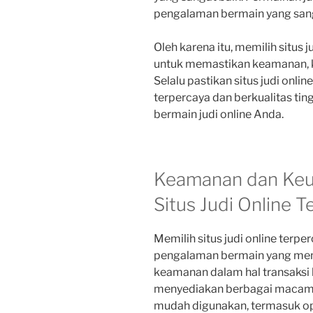
pengalaman bermain yang san
Oleh karena itu, memilih situs 
untuk memastikan keamanan, k
Selalu pastikan situs judi online
terpercaya dan berkualitas t
bermain judi online Anda.
Keamanan dan Keu
Situs Judi Online 
Memilih situs judi online terp
pengalaman bermain yang men
keamanan dalam hal transaksi 
menyediakan berbagai macam
mudah digunakan, termasuk ops