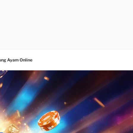
ung Ayam Online