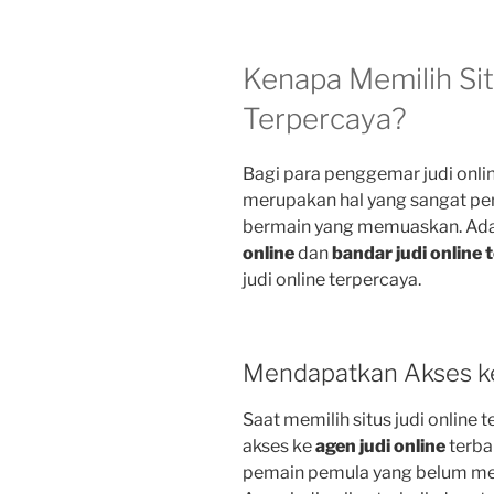
Kenapa Memilih Sit
Terpercaya?
Bagi para penggemar judi online
merupakan hal yang sangat p
bermain yang memuaskan. Ad
online
dan
bandar judi online 
judi online terpercaya.
Mendapatkan Akses ke
Saat memilih situs judi online
akses ke
agen judi online
terba
pemain pemula yang belum mem