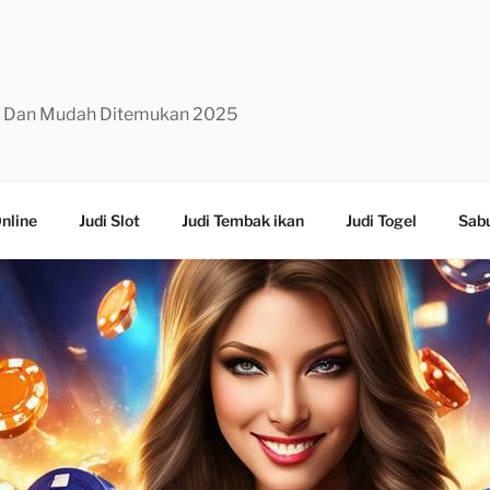
mi Dan Mudah Ditemukan 2025
Online
Judi Slot
Judi Tembak ikan
Judi Togel
Sab