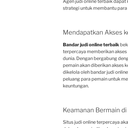
Agen judi online terbaik dapa
strategi untuk membantu par
Mendapatkan Akses ke
Bandar judi online terbaik
beke
terpercaya memberikan akses k
dunia. Dengan bergabung dengan
pemain akan diberikan akses k
dikelola oleh bandar judi onlin
peluang para pemain untuk m
keuntungan.
Keamanan Bermain di S
Situs judi online terpercaya 