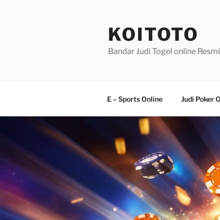
Skip
to
KOITOTO
content
Bandar Judi Togel online Res
E – Sports Online
Judi Poker 