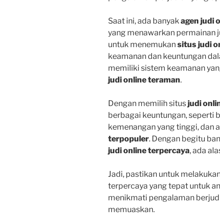
Saat ini, ada banyak
agen judi 
yang menawarkan permainan judi
untuk menemukan
situs judi 
keamanan dan keuntungan dala
memiliki sistem keamanan yan
judi online teraman
.
Dengan memilih situs
judi onl
berbagai keuntungan, seperti
kemenangan yang tinggi, dan 
terpopuler
. Dengan begitu ba
judi online terpercaya
, ada al
Jadi, pastikan untuk melakukan
terpercaya yang tepat untuk a
menikmati pengalaman berjudi
memuaskan.