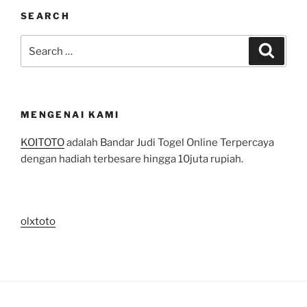
SEARCH
Search
Search
for:
MENGENAI KAMI
KOITOTO
adalah Bandar Judi Togel Online Terpercaya
dengan hadiah terbesare hingga 10juta rupiah.
olxtoto