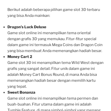
Berikut adalah beberapa pilihan game slot 3D terbaru
yang bisa Anda mainkan:
Dragon’s Luck Deluxe
Game slot online ini menampilkan tema oriental
dengan grafis 3D yang memukau. Fitur-fitur special
dalam game ini termasuk Mega Coins dan Dragon Coin
yang bisa membuat Anda memenangkan hadiah besar.
Money Cart 2
Game slot 3D ini menampilkan tema Wild West dengan
grafis yang sangat detail. Fitur unik dalam game ini
adalah Money Cart Bonus Round, di mana Anda bisa
memenangkan hadiah besar dengan memilih kartu
yang tepat.
Sweet Bonanza
Game slot online ini menampilkan tema permen dan
buah-buahan. Fitur utama dalam game ini adalah
Tumble Feature, di mana simbol-simbol yang menang