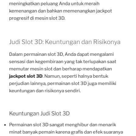
meningkatkan peluang Anda untuk meraih
kemenangan dan bahkan memenangkan jackpot
progresif di mesin slot 3D.
Judi Slot 3D: Keuntungan dan Risikonya
Dalam permainan slot 3D, Anda dapat mengalami
sensasi dan kegembiraan yang tak terlupakan saat
memutar mesin slot dan berharap mendapatkan
jackpot slot 3D
. Namun, seperti halnya bentuk
perjudian lainnya, permainan slot 3D juga memiliki
keuntungan dan risikonya sendiri.
Keuntungan Judi Slot 3D
Permainan slot 3D sangat menghibur dan menarik
minat banyak pemain karena grafis dan efek suaranya