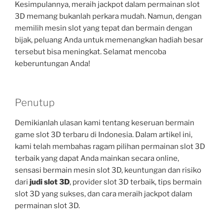
Kesimpulannya, meraih jackpot dalam permainan slot
3D memang bukanlah perkara mudah. Namun, dengan
memilih mesin slot yang tepat dan bermain dengan
bijak, peluang Anda untuk memenangkan hadiah besar
tersebut bisa meningkat. Selamat mencoba
keberuntungan Anda!
Penutup
Demikianlah ulasan kami tentang keseruan bermain
game slot 3D terbaru di Indonesia. Dalam artikel ini,
kami telah membahas ragam pilihan permainan slot 3D
terbaik yang dapat Anda mainkan secara online,
sensasi bermain mesin slot 3D, keuntungan dan risiko
dari
judi slot 3D
, provider slot 3D terbaik, tips bermain
slot 3D yang sukses, dan cara meraih jackpot dalam
permainan slot 3D.