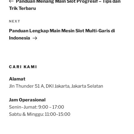
Panduan Menang Main Slot Progresif – Tips dan
Trik Terbaru
Next
NEXT
Post
Panduan Lengkap Main Mesin Slot Multi-Garis di
Indonesia
CARI KAMI
Alamat
Jln Thunder 51 A, DKI Jakarta, Jakarta Selatan
Jam Operasional
Senin–Jumat: 9:00 – 17:00
Sabtu & Minggu: 11:00–15:00