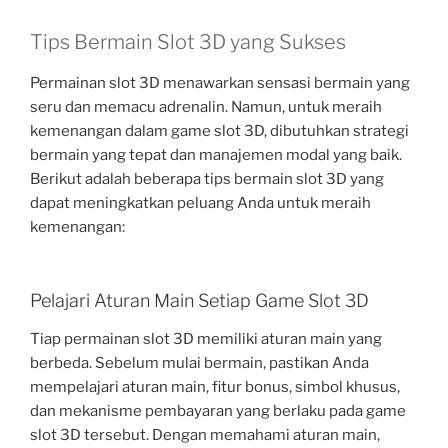
Tips Bermain Slot 3D yang Sukses
Permainan slot 3D menawarkan sensasi bermain yang
seru dan memacu adrenalin. Namun, untuk meraih
kemenangan dalam game slot 3D, dibutuhkan strategi
bermain yang tepat dan manajemen modal yang baik.
Berikut adalah beberapa tips bermain slot 3D yang
dapat meningkatkan peluang Anda untuk meraih
kemenangan:
Pelajari Aturan Main Setiap Game Slot 3D
Tiap permainan slot 3D memiliki aturan main yang
berbeda. Sebelum mulai bermain, pastikan Anda
mempelajari aturan main, fitur bonus, simbol khusus,
dan mekanisme pembayaran yang berlaku pada game
slot 3D tersebut. Dengan memahami aturan main,