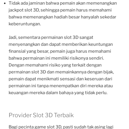
Tidak ada jaminan bahwa pemain akan memenangkan
jackpot slot 3D, sehingga pemain harus memahami
bahwa memenangkan hadiah besar hanyalah sekedar
keberuntungan.
Jadi, sementara permainan slot 3D sangat
menyenangkan dan dapat memberikan keuntungan
finansial yang besar, pemain juga harus memahami
bahwa permainan ini memiliki risikonya sendiri.
Dengan memahami risiko yang terkait dengan
permainan slot 3D dan memainkannya dengan bijak,
pemain dapat menikmati sensasi dan keseruan dari
permainan ini tanpa menempatkan diri mereka atau
keuangan mereka dalam bahaya yang tidak perlu.
Provider Slot 3D Terbaik
Bagi pecinta game slot 3D, pasti sudah tak asing lagi