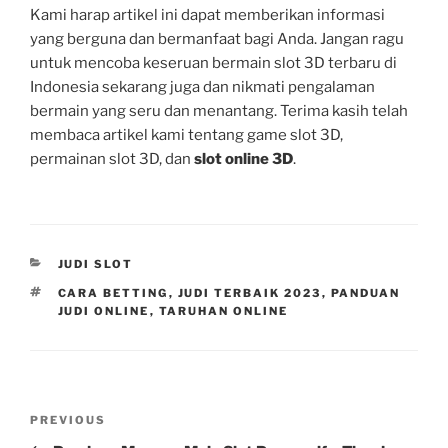
Kami harap artikel ini dapat memberikan informasi
yang berguna dan bermanfaat bagi Anda. Jangan ragu
untuk mencoba keseruan bermain slot 3D terbaru di
Indonesia sekarang juga dan nikmati pengalaman
bermain yang seru dan menantang. Terima kasih telah
membaca artikel kami tentang game slot 3D,
permainan slot 3D, dan
slot online 3D
.
CATEGORIES
JUDI SLOT
TAGS
CARA BETTING
,
JUDI TERBAIK 2023
,
PANDUAN
JUDI ONLINE
,
TARUHAN ONLINE
Post
Previous
PREVIOUS
navigation
Post