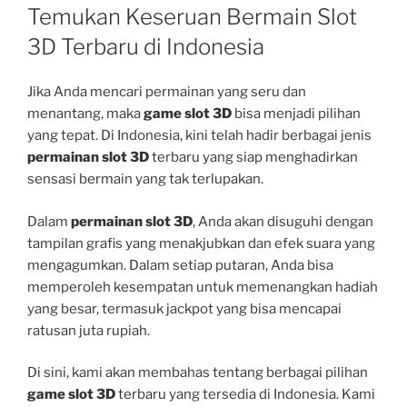
ON
Temukan Keseruan Bermain Slot
3D Terbaru di Indonesia
Jika Anda mencari permainan yang seru dan
menantang, maka
game slot 3D
bisa menjadi pilihan
yang tepat. Di Indonesia, kini telah hadir berbagai jenis
permainan slot 3D
terbaru yang siap menghadirkan
sensasi bermain yang tak terlupakan.
Dalam
permainan slot 3D
, Anda akan disuguhi dengan
tampilan grafis yang menakjubkan dan efek suara yang
mengagumkan. Dalam setiap putaran, Anda bisa
memperoleh kesempatan untuk memenangkan hadiah
yang besar, termasuk jackpot yang bisa mencapai
ratusan juta rupiah.
Di sini, kami akan membahas tentang berbagai pilihan
game slot 3D
terbaru yang tersedia di Indonesia. Kami