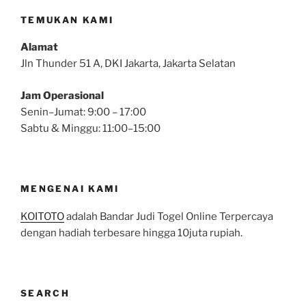
TEMUKAN KAMI
Alamat
Jln Thunder 51 A, DKI Jakarta, Jakarta Selatan
Jam Operasional
Senin–Jumat: 9:00 – 17:00
Sabtu & Minggu: 11:00–15:00
MENGENAI KAMI
KOITOTO
adalah Bandar Judi Togel Online Terpercaya
dengan hadiah terbesare hingga 10juta rupiah.
SEARCH