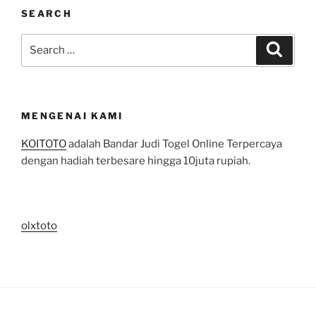
SEARCH
Search
Search
for:
MENGENAI KAMI
KOITOTO
adalah Bandar Judi Togel Online Terpercaya
dengan hadiah terbesare hingga 10juta rupiah.
olxtoto