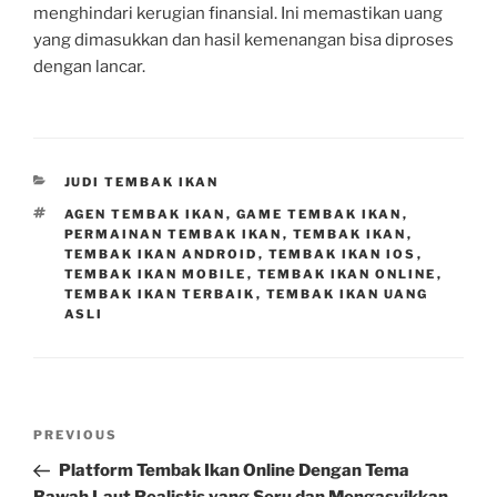
menghindari kerugian finansial. Ini memastikan uang
yang dimasukkan dan hasil kemenangan bisa diproses
dengan lancar.
CATEGORIES
JUDI TEMBAK IKAN
TAGS
AGEN TEMBAK IKAN
,
GAME TEMBAK IKAN
,
PERMAINAN TEMBAK IKAN
,
TEMBAK IKAN
,
TEMBAK IKAN ANDROID
,
TEMBAK IKAN IOS
,
TEMBAK IKAN MOBILE
,
TEMBAK IKAN ONLINE
,
TEMBAK IKAN TERBAIK
,
TEMBAK IKAN UANG
ASLI
Post
Previous
PREVIOUS
navigation
Post
Platform Tembak Ikan Online Dengan Tema