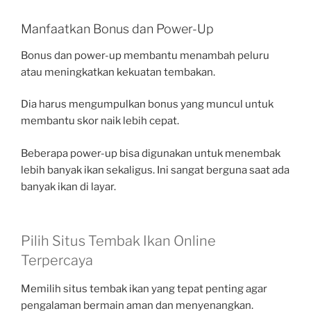
Manfaatkan Bonus dan Power-Up
Bonus dan power-up membantu menambah peluru
atau meningkatkan kekuatan tembakan.
Dia harus mengumpulkan bonus yang muncul untuk
membantu skor naik lebih cepat.
Beberapa power-up bisa digunakan untuk menembak
lebih banyak ikan sekaligus. Ini sangat berguna saat ada
banyak ikan di layar.
Pilih Situs Tembak Ikan Online
Terpercaya
Memilih situs tembak ikan yang tepat penting agar
pengalaman bermain aman dan menyenangkan.