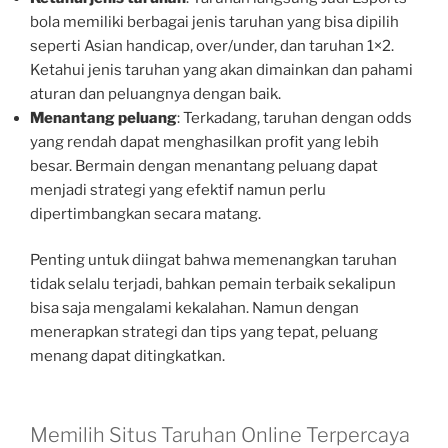
bola memiliki berbagai jenis taruhan yang bisa dipilih
seperti Asian handicap, over/under, dan taruhan 1×2.
Ketahui jenis taruhan yang akan dimainkan dan pahami
aturan dan peluangnya dengan baik.
Menantang peluang
: Terkadang, taruhan dengan odds
yang rendah dapat menghasilkan profit yang lebih
besar. Bermain dengan menantang peluang dapat
menjadi strategi yang efektif namun perlu
dipertimbangkan secara matang.
Penting untuk diingat bahwa memenangkan taruhan
tidak selalu terjadi, bahkan pemain terbaik sekalipun
bisa saja mengalami kekalahan. Namun dengan
menerapkan strategi dan tips yang tepat, peluang
menang dapat ditingkatkan.
Memilih Situs Taruhan Online Terpercaya