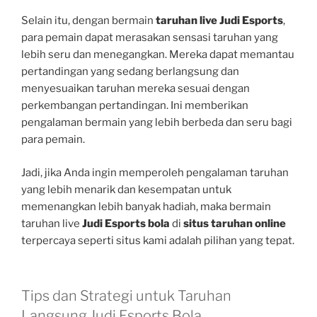
Selain itu, dengan bermain
taruhan live Judi Esports
,
para pemain dapat merasakan sensasi taruhan yang
lebih seru dan menegangkan. Mereka dapat memantau
pertandingan yang sedang berlangsung dan
menyesuaikan taruhan mereka sesuai dengan
perkembangan pertandingan. Ini memberikan
pengalaman bermain yang lebih berbeda dan seru bagi
para pemain.
Jadi, jika Anda ingin memperoleh pengalaman taruhan
yang lebih menarik dan kesempatan untuk
memenangkan lebih banyak hadiah, maka bermain
taruhan live
Judi Esports bola
di
situs taruhan online
terpercaya seperti situs kami adalah pilihan yang tepat.
Tips dan Strategi untuk Taruhan
Langsung Judi Esports Bola