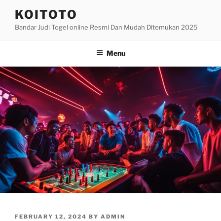
Skip
KOITOTO
to
Bandar Judi Togel online Resmi Dan Mudah Ditemukan 2025
content
Menu
POSTED
FEBRUARY 12, 2024
BY
ADMIN