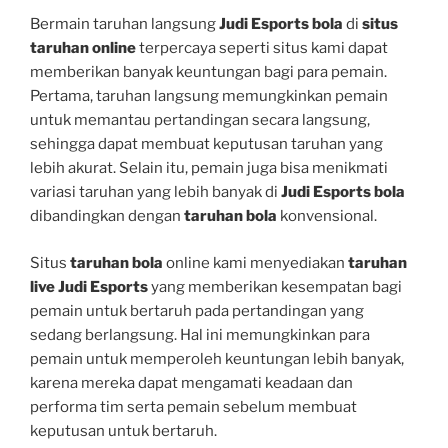
Bermain taruhan langsung
Judi Esports bola
di
situs
taruhan online
terpercaya seperti situs kami dapat
memberikan banyak keuntungan bagi para pemain.
Pertama, taruhan langsung memungkinkan pemain
untuk memantau pertandingan secara langsung,
sehingga dapat membuat keputusan taruhan yang
lebih akurat. Selain itu, pemain juga bisa menikmati
variasi taruhan yang lebih banyak di
Judi Esports bola
dibandingkan dengan
taruhan bola
konvensional.
Situs
taruhan bola
online kami menyediakan
taruhan
live Judi Esports
yang memberikan kesempatan bagi
pemain untuk bertaruh pada pertandingan yang
sedang berlangsung. Hal ini memungkinkan para
pemain untuk memperoleh keuntungan lebih banyak,
karena mereka dapat mengamati keadaan dan
performa tim serta pemain sebelum membuat
keputusan untuk bertaruh.