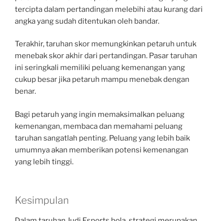
tercipta dalam pertandingan melebihi atau kurang dari
angka yang sudah ditentukan oleh bandar.
Terakhir, taruhan skor memungkinkan petaruh untuk
menebak skor akhir dari pertandingan. Pasar taruhan
ini seringkali memiliki peluang kemenangan yang
cukup besar jika petaruh mampu menebak dengan
benar.
Bagi petaruh yang ingin memaksimalkan peluang
kemenangan, membaca dan memahami peluang
taruhan sangatlah penting. Peluang yang lebih baik
umumnya akan memberikan potensi kemenangan
yang lebih tinggi.
Kesimpulan
Dalam taruhan Judi Esports bola, strategi merupakan